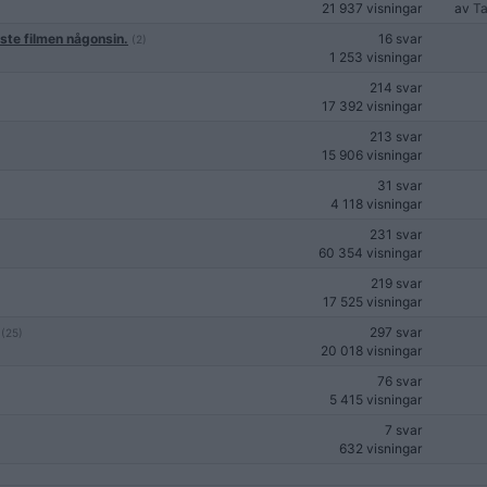
21 937 visningar
av
Ta
ste filmen någonsin.
16 svar
(2)
1 253 visningar
214 svar
17 392 visningar
213 svar
15 906 visningar
31 svar
4 118 visningar
231 svar
60 354 visningar
219 svar
17 525 visningar
297 svar
(25)
20 018 visningar
76 svar
5 415 visningar
7 svar
632 visningar