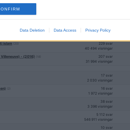
19 svar
CONFIRM
2 217 visningar
137 svar
10 282 visningar
Data Deletion
Data Access
Privacy Policy
91 svar
6 991 visningar
ti islam
229 svar
(20)
40 494 visningar
Villeneuve) - (2016)
207 svar
(18)
31 994 visningar
17 svar
2 030 visningar
den)
16 svar
(2)
1 972 visningar
38 svar
3 396 visningar
5 112 svar
546 911 visningar
10 svar