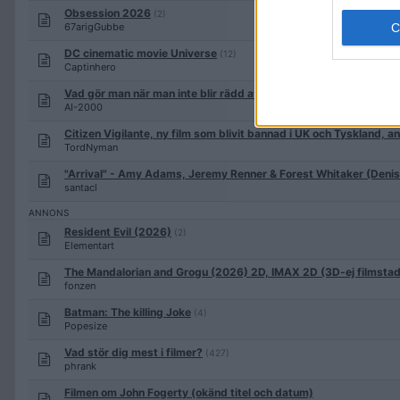
Obsession 2026
(2)
67arigGubbe
DC cinematic movie Universe
(12)
Captinhero
Vad gör man när man inte blir rädd av skräckfilmer längre?
(8)
AI-2000
Citizen Vigilante, ny film som blivit bannad i UK och Tyskland, an
TordNyman
"Arrival" - Amy Adams, Jeremy Renner & Forest Whitaker (Denis 
santacl
Resident Evil (2026)
(2)
Elementart
The Mandalorian and Grogu (2026) 2D, IMAX 2D (3D-ej filmsta
fonzen
Batman: The killing Joke
(4)
Popesize
Vad stör dig mest i filmer?
(427)
phrank
Filmen om John Fogerty (okänd titel och datum)