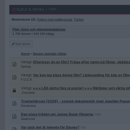
Kultur & Media
Film
Moderatorer (2):
Pojken med guldbyxorna
,
Trixton
Film: listor och rekommendationer
1 708 ämnen • 544 190 inlägg
Nytt
ämne
Ämne
•
Senast startade trådar
Viktigt:
Efterlyser du en film? Fråga efter namn på filmer, skådis
Spikey
Viktigt:
Var kan jag köpa denna film? Länksamling för köp av filme
F.U.C.K
Viktigt:
♦·♦·♦ LÄS detta före ni postar! ♦·♦·♦ Riktlinjer och viktig i
.ZoeJane.
Trustorhärvan (2026) - svensk dokumentär med Joachim Posen
Devalvera
Den stora tråden om James Bond-filmerna
(165)
Qualcosa
Var gick det åt helvete för Disney?
(16)