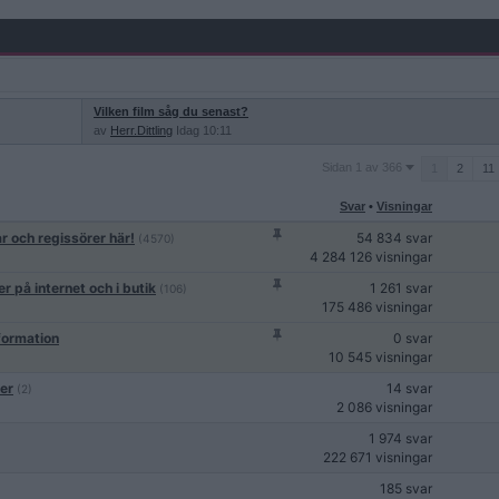
Vilken film såg du senast?
av
Herr.Dittling
Idag 10:11
Sidan
Sidan 1 av 366
1
2
11
1
av
Svar
•
Visningar
366
ar och regissörer här!
54 834 svar
(4570)
4 284 126 visningar
r på internet och i butik
1 261 svar
(106)
175 486 visningar
nformation
0 svar
10 545 visningar
er
14 svar
(2)
2 086 visningar
1 974 svar
222 671 visningar
185 svar