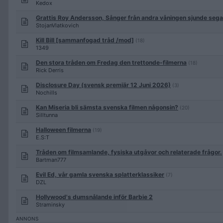
Kedox
Grattis Roy Andersson, Sånger från andra våningen sjunde sega
StojanVlatkovich
Kill Bill [sammanfogad tråd /mod]
(18)
1349
Den stora tråden om Fredag den trettonde-filmerna
(18)
Rick Derris
Disclosure Day (svensk premiär 12 Juni 2026)
(3)
Nochills
Kan Miseria bli sämsta svenska filmen någonsin?
(20)
Silltunna
Halloween filmerna
(19)
E.S:T
Tråden om filmsamlande, fysiska utgåvor och relaterade frågor.
Bartman777
Evil Ed, vår gamla svenska splatterklassiker
(7)
DZL
Hollywood's dumsnålande inför Barbie 2
Straminsky