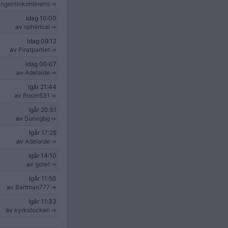
ngentinkontinens
Idag
10:00
av
spherical
Idag
09:12
av
Piratpartiet
Idag
00:07
av
Adelaide
Igår
21:44
av
Room531
Igår
20:51
av
Sunegbg
Igår
17:28
av
Adelaide
Igår
14:10
av
gotet
Igår
11:50
av
Bartman777
Igår
11:33
av
kyrkstocken