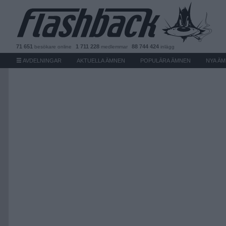
71 651
1 711 228
88 744 424
besökare
online
medlemmar
inlägg
AVDELNINGAR
AKTUELLA ÄMNEN
POPULÄRA ÄMNEN
NYA Ä