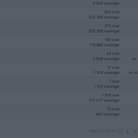
6 554 visningar
935 svar
223 256 visningar
270 svar
320 558 visningar
183 svar
116 885 visningar
24 svar
2 506 visningar
av
17 svar
1 316 visningar
av
H
7 svar
1 102 visningar
1 505 svar
171 077 visningar
13 svar
647 visningar
Sidan
Sidan 1 av 366
1
2
11
1