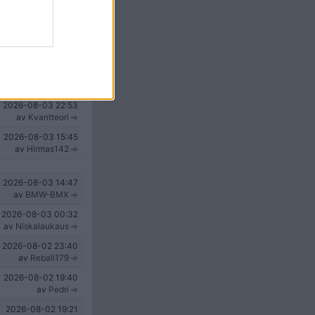
2026-08-04
18:17
av
dooey
2026-08-04
16:55
av
MrKyoto
2026-08-04
05:51
av
Pungsving
2026-08-03
22:53
av
Kvantteori
2026-08-03
15:45
av
Hirmas142
2026-08-03
14:47
av
BMW-BMX
2026-08-03
00:32
av
Niskalaukaus
2026-08-02
23:40
av
Rebali179
2026-08-02
19:40
av
Pedri
2026-08-02
19:21