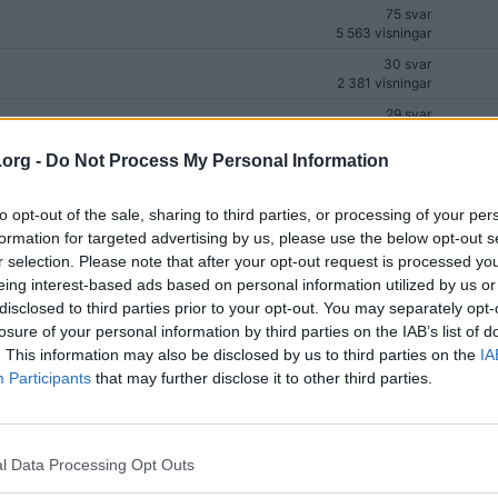
75 svar
5 563 visningar
30 svar
2 381 visningar
29 svar
2 067 visningar
.org -
Do Not Process My Personal Information
4 svar
1 138 visningar
to opt-out of the sale, sharing to third parties, or processing of your per
38 svar
11 711 visningar
formation for targeted advertising by us, please use the below opt-out s
r selection. Please note that after your opt-out request is processed y
1 091 svar
216 319 visningar
eing interest-based ads based on personal information utilized by us or
disclosed to third parties prior to your opt-out. You may separately opt-
6 svar
losure of your personal information by third parties on the IAB’s list of
682 visningar
. This information may also be disclosed by us to third parties on the
IA
36 svar
Participants
that may further disclose it to other third parties.
5 946 visningar
22 svar
2 480 visningar
l Data Processing Opt Outs
16 svar
1 681 visningar