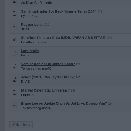
AutDisceAutDiscede
Samlingstråden för Beckfilmer efter år 2014
(78)
byllan1337
Raggarjävlar.
(23)
XtraX
Se vilken film du vill via IMDB. VAFAN ÄR DETTA!?
(16)
PerAlbinErlander
Lars Molin
(3)
Evil Ed
Vem är den bästa James Bond?
(2)
Tekkenisthegame10
Joker (1991). Vad syftar titeln på?
D_V_S
Marvel Cinematic Universe
(126)
Popesize
Bruce Lee vs Jackie Chan Vs Jet Li vs Donnie Yen?
(2)
Tekkenisthegame10
Nytt ämne