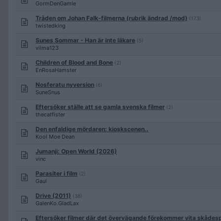
GormDenGamle
Tråden om Johan Falk-filmerna (rubrik ändrad /mod)
(173)
twistedking
Sunes Sommar - Han är inte läkare
(5)
vilma123
Children of Blood and Bone
(2)
EnRosaHamster
Nosferatu nyversion
(6)
SuneSnus
Eftersöker ställe att se gamla svenska filmer
(2)
thecatfister
Den enfaldige mördaren: kioskscenen..
Kool Moe Dean
Jumanji: Open World (2026)
vinc
Parasiter i film
(2)
Gaul
Drive (2011)
(38)
GalenKo.GladLax
Eftersöker filmer där det övervägande förekommer vita skådesp