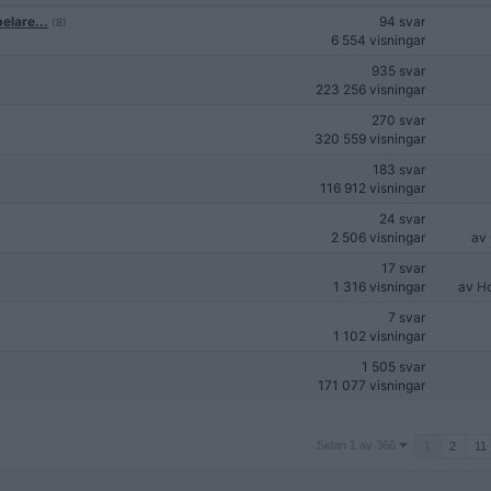
elare...
94 svar
(8)
6 554 visningar
935 svar
223 256 visningar
270 svar
320 559 visningar
183 svar
116 912 visningar
24 svar
2 506 visningar
av
17 svar
1 316 visningar
av
H
7 svar
1 102 visningar
1 505 svar
171 077 visningar
Sidan
Sidan 1 av 366
1
2
11
1
av
366