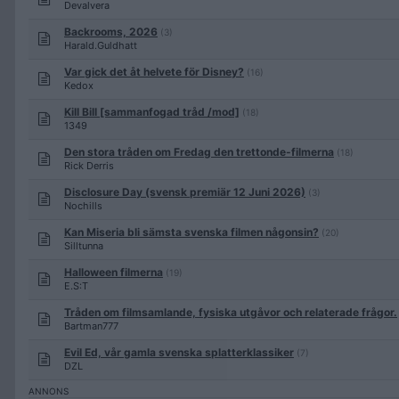
Devalvera
Backrooms, 2026
(3)
Harald.Guldhatt
Var gick det åt helvete för Disney?
(16)
Kedox
Kill Bill [sammanfogad tråd /mod]
(18)
1349
Den stora tråden om Fredag den trettonde-filmerna
(18)
Rick Derris
Disclosure Day (svensk premiär 12 Juni 2026)
(3)
Nochills
Kan Miseria bli sämsta svenska filmen någonsin?
(20)
Silltunna
Halloween filmerna
(19)
E.S:T
Tråden om filmsamlande, fysiska utgåvor och relaterade frågor.
Bartman777
Evil Ed, vår gamla svenska splatterklassiker
(7)
DZL