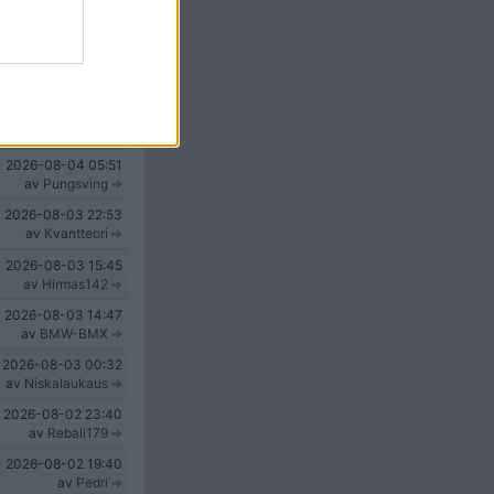
2026-08-04
19:32
av
Man-At-Arms
2026-08-04
18:17
av
dooey
2026-08-04
16:55
av
MrKyoto
2026-08-04
05:51
av
Pungsving
2026-08-03
22:53
av
Kvantteori
2026-08-03
15:45
av
Hirmas142
2026-08-03
14:47
av
BMW-BMX
2026-08-03
00:32
av
Niskalaukaus
2026-08-02
23:40
av
Rebali179
2026-08-02
19:40
av
Pedri