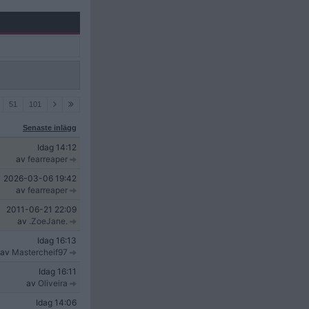
51
101
Senaste inlägg
Idag
14:12
av
fearreaper
2026-03-06
19:42
av
fearreaper
2011-06-21
22:09
av
.ZoeJane.
Idag
16:13
av
Mastercheif97
Idag
16:11
av
Oliveira
Idag
14:06