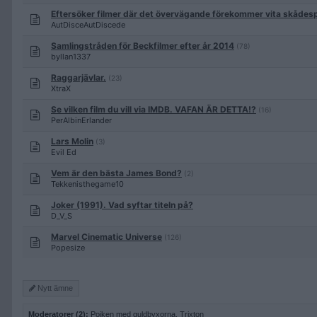
Eftersöker filmer där det övervägande förekommer vita skådesp
AutDisceAutDiscede
Samlingstråden för Beckfilmer efter år 2014
(78)
byllan1337
Raggarjävlar.
(23)
XtraX
Se vilken film du vill via IMDB. VAFAN ÄR DETTA!?
(16)
PerAlbinErlander
Lars Molin
(3)
Evil Ed
Vem är den bästa James Bond?
(2)
Tekkenisthegame10
Joker (1991). Vad syftar titeln på?
D_V_S
Marvel Cinematic Universe
(126)
Popesize
Nytt ämne
Moderatorer (2):
Pojken med guldbyxorna
,
Trixton