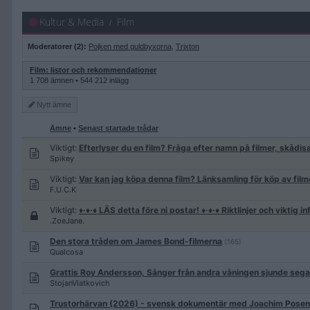
Kultur & Media
Film
Moderatorer (2):
Pojken med guldbyxorna
,
Trixton
Film: listor och rekommendationer
1 708 ämnen • 544 212 inlägg
Nytt
ämne
Ämne
•
Senast startade trådar
Viktigt:
Efterlyser du en film? Fråga efter namn på filmer, skådis
Spikey
Viktigt:
Var kan jag köpa denna film? Länksamling för köp av filme
F.U.C.K
Viktigt:
♦·♦·♦ LÄS detta före ni postar! ♦·♦·♦ Riktlinjer och viktig i
.ZoeJane.
Den stora tråden om James Bond-filmerna
(165)
Qualcosa
Grattis Roy Andersson, Sånger från andra våningen sjunde sega
StojanVlatkovich
Trustorhärvan (2026) - svensk dokumentär med Joachim Posen