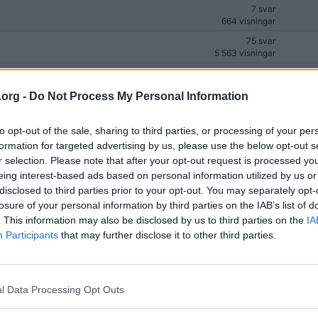
7 svar
664 visningar
75 svar
5 563 visningar
30 svar
2 381 visningar
.org -
Do Not Process My Personal Information
29 svar
2 067 visningar
to opt-out of the sale, sharing to third parties, or processing of your per
4 svar
formation for targeted advertising by us, please use the below opt-out s
1 139 visningar
r selection. Please note that after your opt-out request is processed y
38 svar
eing interest-based ads based on personal information utilized by us or
11 711 visningar
disclosed to third parties prior to your opt-out. You may separately opt-
1 091 svar
losure of your personal information by third parties on the IAB’s list of
216 379 visningar
. This information may also be disclosed by us to third parties on the
IA
6 svar
Participants
that may further disclose it to other third parties.
682 visningar
36 svar
5 946 visningar
l Data Processing Opt Outs
22 svar
2 480 visningar