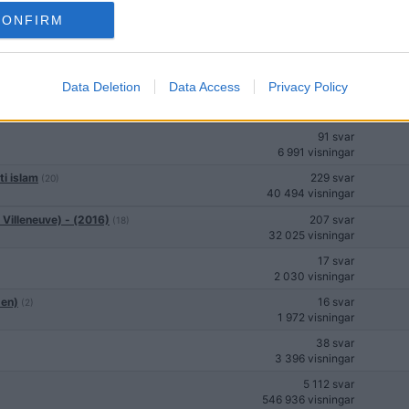
16 svar
CONFIRM
1 681 visningar
19 svar
2 219 visningar
Data Deletion
Data Access
Privacy Policy
137 svar
10 282 visningar
91 svar
6 991 visningar
ti islam
229 svar
(20)
40 494 visningar
Villeneuve) - (2016)
207 svar
(18)
32 025 visningar
17 svar
2 030 visningar
den)
16 svar
(2)
1 972 visningar
38 svar
3 396 visningar
5 112 svar
546 936 visningar