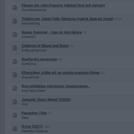
Filmen om John Fogerty (okänd titel och datum)
GormDenGamle
Tråden om Johan Falk-filmerna (rubrik ändrad /mod)
(173)
twistedking
Sunes Sommar - Han är inte läkare
(5)
vilma123
Children of Blood and Bone
(2)
EnRosaHamster
Nosferatu nyversion
(6)
SuneSnus
Eftersöker ställe att se gamla svenska filmer
(2)
thecatfister
Den enfaldige mördaren: kioskscenen..
Kool Moe Dean
Jumanji: Open World (2026)
vinc
Parasiter i film
(2)
Gaul
Drive (2011)
(38)
GalenKo.GladLax