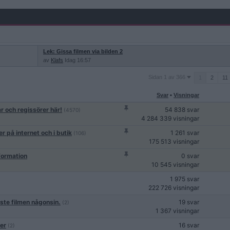
Lek: Gissa filmen via bilden 2
av
Klafs
Idag 16:57
Sidan
Sidan 1 av 366
1
2
11
1
av
Svar
•
Visningar
366
ar och regissörer här!
54 838 svar
(4570)
4 284 339 visningar
r på internet och i butik
1 261 svar
(106)
175 513 visningar
nformation
0 svar
10 545 visningar
1 975 svar
222 726 visningar
ste filmen någonsin.
19 svar
(2)
1 367 visningar
er
16 svar
(2)