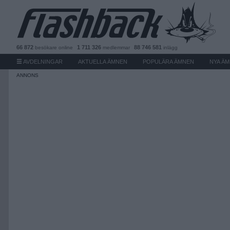
66 872
1 711 326
88 746 581
besökare
online
medlemmar
inlägg
AVDELNINGAR
AKTUELLA ÄMNEN
POPULÄRA ÄMNEN
NYA Ä