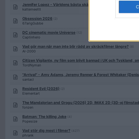
Jennifer Lopez - Världens bästa skådespelare
(2)
kattemeettt
Obsession 2026
(2)
67arigGubbe
DC cinematic movie Universe
(12)
Captinhero
Vad gör man när man inte blir rädd av skräckfilmer längre?
(8)
AI-2000
Citizen Vigilante, ny film som blivit bannad i UK och Tyskland, an
TordNyman
"Arrival" - Amy Adams, Jeremy Renner & Forest Whitaker (Denis 
santacl
Resident Evil (2026)
(2)
Elementart
The Mandalorian and Grogu (2026) 2D, IMAX 2D (3D-ej filmsta
fonzen
Batman: The killing Joke
(4)
Popesize
Vad stör dig mest i filmer?
(427)
phrank