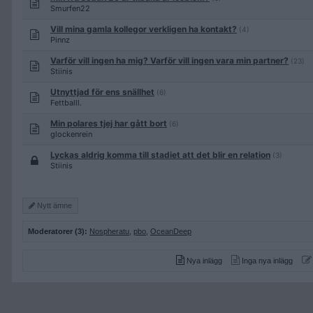
Smurfen22
Vill mina gamla kollegor verkligen ha kontakt?
(4)
Pinnz
Varför vill ingen ha mig? Varför vill ingen vara min partner?
(23)
Stiinis
Utnyttjad för ens snällhet
(6)
Fettballl.
Min polares tjej har gått bort
(6)
glockenrein
Lyckas aldrig komma till stadiet att det blir en relation
(3)
Stiinis
Nytt ämne
Moderatorer (3):
Nospheratu
,
pbo
,
OceanDeep
Nya inlägg
Inga nya inlägg