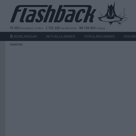
75 353
1 711 228
88 739 853
besökare
online
medlemmar
inlägg
AVDELNINGAR
AKTUELLA ÄMNEN
POPULÄRA ÄMNEN
NYA Ä