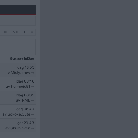
101
501
Senaste inlägg
Idag
18:05
av
Mistyarrow
Idag
08:46
av
herrmojd51
Idag
08:32
av
IRME
Idag
06:40
av
Sokoke.Cute
Igår
20:43
av
Skurhinken