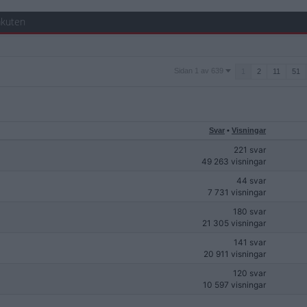
akuten
Sidan
Sidan 1 av 639
1
2
11
51
1
av
639
Svar
•
Visningar
221 svar
49 263 visningar
44 svar
7 731 visningar
180 svar
21 305 visningar
141 svar
20 911 visningar
120 svar
10 597 visningar