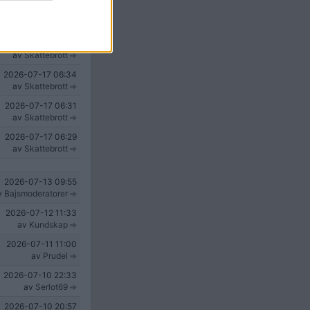
2026-07-17
06:53
v
GretelThronberg
2026-07-17
06:39
av
Skattebrott
2026-07-17
06:34
av
Skattebrott
2026-07-17
06:31
av
Skattebrott
2026-07-17
06:29
av
Skattebrott
2026-07-13
09:55
v
Bajsmoderatorer
2026-07-12
11:33
av
Kundskap
2026-07-11
11:00
av
Prudel
2026-07-10
22:33
av
Serlot69
2026-07-10
20:57