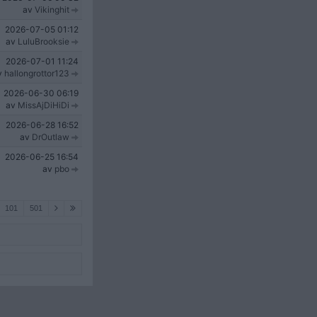
av
Vikinghit
2026-07-05
01:12
av
LuluBrooksie
2026-07-01
11:24
v
hallongrottor123
2026-06-30
06:19
av
MissAjDiHiDi
2026-06-28
16:52
av
DrOutlaw
2026-06-25
16:54
av
pbo
101
501