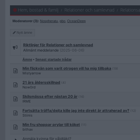
Hem, bostad & familj
Relationer och samlevnad
Relations
Moderatorer (3):
Nospheratu
,
pbo
,
OceanDeep
Nytt
ämne
Riktlinjer för Relationer och samlevnad
Allmänt meddelande
(2025-06-06)
Ämne
•
Senast startade trådar
Min flickvän som varit otrogen vill ha mig tillbaka
(19)
Mistyarrow
21 års åldersskillnad
(4)
Now0rd
Skilsmässa efter nästan 20 år
(16)
IRME
Fortsätta träffa/dejta kille jag inte direkt är attraherad av?
(12)
Stiinis
Min fru shoppar prylar till köket
(11)
bithax
Anmäla kvinna för våldtäkt?