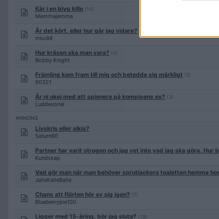
Kär i en blyg kille
(14)
Memmajemma
Är det kört, eller hur går jag vidare?
(4)
mkc88
Hur kräsen ska man vara?
(4)
Bobby Knight
Främling kom fram till mig och betedde sig märkligt
(5)
90321
Är ni okej med att spionera på kompisens ex?
(3)
Luddevonal
Livskris eller alkis?
Saturn60
Partner har varit otrogen och jag vet inte vad jag ska göra. Hur 
Kundskap
Vad gör man när man behöver sprutlackera toaletten hemma hos
JalleKalleBalle
Chans att flörten hör av sig igen?
(7)
Blueberrypie100
Ligger med 15-åring, bör jag sluta?
(19)