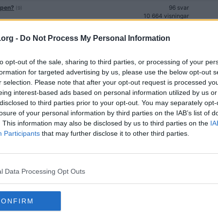
apen?
96 svar
(9)
10 664 visningar
49 svar
.org -
Do Not Process My Personal Information
9 405 visningar
11 svar
3 190 visningar
to opt-out of the sale, sharing to third parties, or processing of your per
formation for targeted advertising by us, please use the below opt-out s
43 svar
10 185 visningar
r selection. Please note that after your opt-out request is processed y
eing interest-based ads based on personal information utilized by us or
38 svar
disclosed to third parties prior to your opt-out. You may separately opt-
8 482 visningar
av
losure of your personal information by third parties on the IAB’s list of
87 svar
. This information may also be disclosed by us to third parties on the
IA
11 391 visningar
Participants
that may further disclose it to other third parties.
24 svar
9 396 visningar
60 svar
10 403 visningar
l Data Processing Opt Outs
ll?
46 svar
(4)
10 479 visningar
CONFIRM
66 svar
7 789 visningar