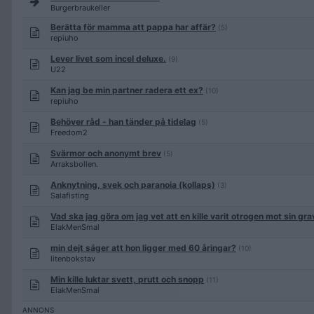
Burgerbraukeller
Berätta för mamma att pappa har affär?
(5)
repiuho
Lever livet som incel deluxe.
(9)
U22
Kan jag be min partner radera ett ex?
(10)
repiuho
Behöver råd - han tänder på tidelag
(5)
Freedom2
Svärmor och anonymt brev
(5)
Arraksbollen.
Anknytning, svek och paranoia (kollaps)
(3)
Salafisting
Vad ska jag göra om jag vet att en kille varit otrogen mot sin g
ElakMenSmal
min dejt säger att hon ligger med 60 åringar?
(10)
litenbokstav
Min kille luktar svett, prutt och snopp
(11)
ElakMenSmal