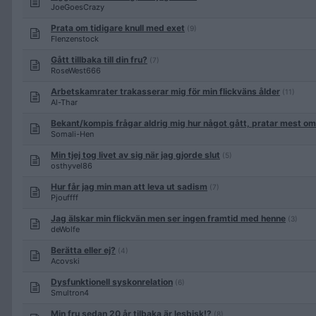
JoeGoesCrazy
Prata om tidigare knull med exet
(9)
Flenzenstock
Gått tillbaka till din fru?
(7)
RoseWest666
Arbetskamrater trakasserar mig för min flickväns ålder
(11)
Al-Thar
Bekant/kompis frågar aldrig mig hur något gått, pratar mest om 
Somali-Hen
Min tjej tog livet av sig när jag gjorde slut
(5)
osthyvel86
Hur får jag min man att leva ut sadism
(7)
Pjouffff
Jag älskar min flickvän men ser ingen framtid med henne
(3)
deWolfe
Berätta eller ej?
(4)
Acovski
Dysfunktionell syskonrelation
(6)
Smultron4
Min fru sedan 20 år tilbaka är lesbisk!?
(8)