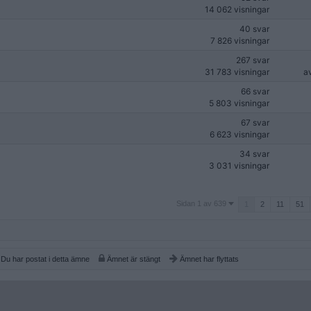
14 062 visningar
40 svar
7 826 visningar
267 svar
31 783 visningar
a
66 svar
5 803 visningar
67 svar
6 623 visningar
34 svar
3 031 visningar
Sidan
Sidan 1 av 639
1
2
11
51
1
av
639
Du har postat i detta ämne
Ämnet är stängt
Ämnet har flyttats