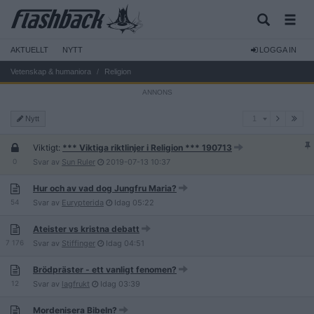
AKTUELLT
NYTT
LOGGA IN
Vetenskap & humaniora
Religion
1
Nytt
1
Viktigt:
*** Viktiga riktlinjer i Religion *** 190713
0
Svar av
Sun Ruler
2019-07-13
10:37
Hur och av vad dog Jungfru Maria?
54
Svar av
Eurypterida
Idag
05:22
Ateister vs kristna debatt
7 176
Svar av
Stiffinger
Idag
04:51
Brödpräster - ett vanligt fenomen?
12
Svar av
lagfrukt
Idag
03:39
Mordenisera Bibeln?