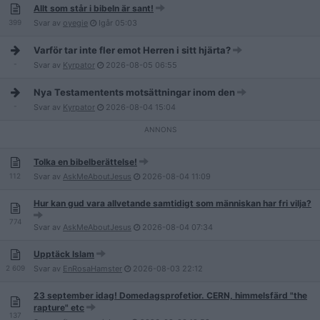
Allt som står i bibeln är sant!
399
Svar av
oyegie
Igår
05:03
Varför tar inte fler emot Herren i sitt hjärta?
-
Svar av
Kyrpator
2026-08-05
06:55
Nya Testamentents motsättningar inom den
-
Svar av
Kyrpator
2026-08-04
15:04
Tolka en bibelberättelse!
112
Svar av
AskMeAboutJesus
2026-08-04
11:09
Hur kan gud vara allvetande samtidigt som människan har fri vilja?
774
Svar av
AskMeAboutJesus
2026-08-04
07:34
Upptäck Islam
2 609
Svar av
EnRosaHamster
2026-08-03
22:12
23 september idag! Domedagsprofetior. CERN, himmelsfärd "the
rapture" etc
137