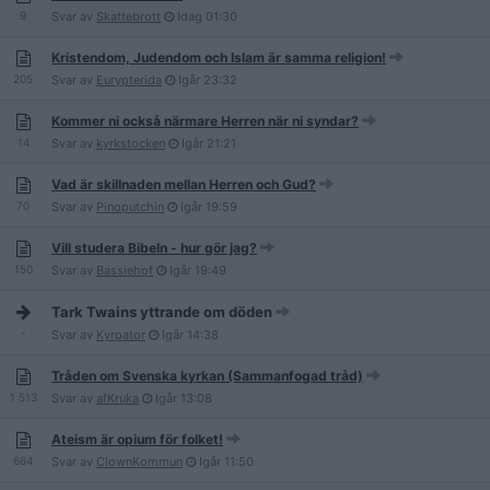
9
Svar av
Skattebrott
Idag
01:30
Kristendom, Judendom och Islam är samma religion!
205
Svar av
Eurypterida
Igår
23:32
Kommer ni också närmare Herren när ni syndar?
14
Svar av
kyrkstocken
Igår
21:21
Vad är skillnaden mellan Herren och Gud?
70
Svar av
Pinoputchin
Igår
19:59
Vill studera Bibeln - hur gör jag?
150
Svar av
Bassiehof
Igår
19:49
Tark Twains yttrande om döden
-
Svar av
Kyrpator
Igår
14:38
Tråden om Svenska kyrkan (Sammanfogad tråd)
1 513
Svar av
afKruka
Igår
13:08
Ateism är opium för folket!
664
Svar av
ClownKommun
Igår
11:50