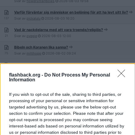
Svar av
flowersnrainbows
2026-08-03
19:58
Varför förväntar sig människor en belöning för att ha levt sitt liv?
137
Svar av
pickalulu
2026-08-03
16:20
Vad är nackdelarna med att vara troende/religiös?
21
Svar av
oyegie
2026-08-03
12:00
Bibeln och Koranen lika sanna?
75
Svar av
mitthopp
2026-08-02
09:24
Vad får man ut av att gå i kyrkan?
77
Svar av
mitthopp
2026-08-02
09:06
flashback.org -
Do Not Process My Personal
Information
Vad är en sekt?
232
Svar av
bakelsernassmak
2026-08-01
23:23
If you wish to opt-out of the sale, sharing to third parties, or
Varför finns det så många religioner?
processing of your personal or sensitive information for
48
Svar av
Pinoputchin
2026-08-01
21:14
targeted advertising by us, please use the below opt-out
section to confirm your selection. Please note that after your
Varför behövde Jesus dö?
opt-out request is processed you may continue seeing
429
Svar av
Bassiehof
2026-08-01
19:52
interest-based ads based on personal information utilized by
us or personal information disclosed to third parties prior to
Vem är Gud? Och vem var Jesus egentligen?