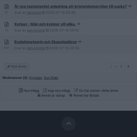
Är nya testamentet anledning att kristendomen blev till cucks?
37
Svar av
nerdnerd
2026-07-16
09:39
Kyrkan - Män och kvinnor vill olika.
10
Svar av
den-kristne
2026-07-16
09:10
Evolutionsteorin och Skapelseläran
697
Svar av
den-kristne
2026-07-15
20:50
1
Nytt ämne
1
Moderatorer (2):
Kyrpator
,
Sun Ruler
Nya inlägg
Inga nya inlägg
Du har postat i detta ämne
Ämnet är stängt
Ämnet har flyttats