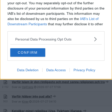
your opt-out. You may separately opt-out of the further
1 007
Svar av
AskMeAboutJesus
2026-07-31
08:57
disclosure of your personal information by third parties on the
IAB’s list of downstream participants. This information may
Varför få vi aldrig lära oss om Sanningen?
also be disclosed by us to third parties on the
IAB’s List of
228
Svar av
AskMeAboutJesus
2026-07-30
13:10
Downstream Participants
that may further disclose it to other
Kan Djävulen bli kristen?
third parties.
19
Svar av
AskMeAboutJesus
2026-07-28
21:04
Personal Data Processing Opt Outs
Risker kring att bete sig orättvist/orättfärdigt mot andra
28
Svar av
Bassiehof
2026-07-28
20:40
CONFIRM
Kan du bevisa att du inte är djävulen i förklädnad?
Data Deletion
Data Access
Privacy Policy
66
Svar av
Denom
2026-07-27
22:19
Varför Islam är den rimligaste och mest sanna religionen och tro
2 152
Svar av
HejFrans
2026-07-27
17:56
Varför hjälper inte gud alla?
303
Svar av
Kirev
2026-07-27
04:10
Katoliker minst religiösa i Usa. Tvärtom i Europa.