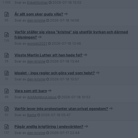
1 005
Svar av
EnkeliSotilas
2026-07-18
15:02
Är allt som sker guds vilja?
65
Svar av
den-kristne
2026-07-18
14:06
Varför ställer sig vissa "kristna" sig utanför kyrkan och därmed
frälsningen?
135
Svar av
wonobi2021
2026-07-18
13:48
Visste Martin Luther att han hade fel?
28
Svar av
den-kristne
2026-07-18
13:44
Idealet - inga regler och göra vad som helst?
31
Svar av
den-kristne
2026-07-18
10:57
Vara som ett barn
49
Svar av
AskMeAboutJesus
2026-07-18
10:52
Varför lever inte protestanter utan privat egendom?
52
Svar av
Barbe
2026-07-18
05:47
Pågår andlig krigföring i andevärlden?
137
Svar av
den-kristne
2026-07-17
22:44