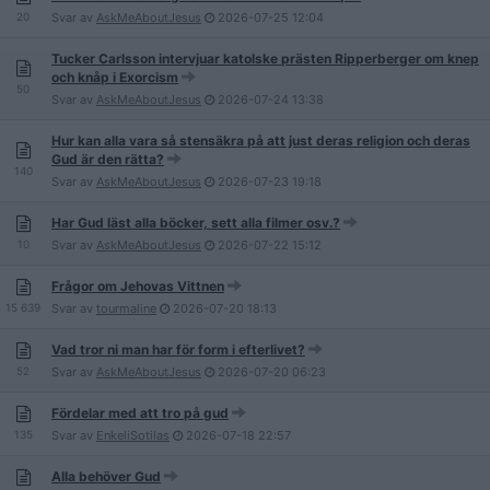
20
Svar av
AskMeAboutJesus
2026-07-25
12:04
Tucker Carlsson intervjuar katolske prästen Ripperberger om knep
och knåp i Exorcism
50
Svar av
AskMeAboutJesus
2026-07-24
13:38
Hur kan alla vara så stensäkra på att just deras religion och deras
Gud är den rätta?
140
Svar av
AskMeAboutJesus
2026-07-23
19:18
Har Gud läst alla böcker, sett alla filmer osv.?
10
Svar av
AskMeAboutJesus
2026-07-22
15:12
Frågor om Jehovas Vittnen
15 639
Svar av
tourmaline
2026-07-20
18:13
Vad tror ni man har för form i efterlivet?
52
Svar av
AskMeAboutJesus
2026-07-20
06:23
Fördelar med att tro på gud
135
Svar av
EnkeliSotilas
2026-07-18
22:57
Alla behöver Gud