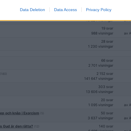
1 007 svar
33 677 visningar
av
A
Data Deletion
Data Access
Privacy Policy
228 svar
10 824 visningar
av
A
19 svar
988 visningar
av
A
28 svar
1 230 visningar
66 svar
2 701 visningar
2 152 svar
(180)
141 647 visningar
303 svar
13 606 visningar
20 svar
1 095 visningar
av
A
nep och knåp i Exorcism
50 svar
(5)
3 637 visningar
av
A
as Gud är den rätta?
140 svar
(12)