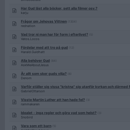
Har Gud läst alla böcker, sett alla filmer osv.?
karju
Frågor om Jehovas Vittnen
(1304)
rednation
Vad tror ni man har för form i efterlivet?
(5)
Vatos.Locos
Fördelar med att tro på gud
(12)
Harald.Guldhatt
Alla behöver Gud
(84)
AskMeAboutJesus
Är allt som sker guds vilja?
(6)
Denom
Varför ställer sig vissa "kristna" sig utanför kyrkan och därmed 
GabrielOttarson
Visste Martin Luther att han hade fel?
(3)
rammakaren
Idealet - inga regler och göra vad som helst?
(3)
Snobird
Vara som ett barn
(5)