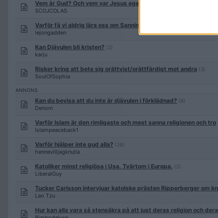
Vem är Gud? Och vem var Jesus egentligen?
(84)
SCOJCOLAS
Varför få vi aldrig lära oss om Sanningen?
(20)
lejongadden
Kan Djävulen bli kristen?
(2)
karju
Risker kring att bete sig orättvist/orättfärdigt mot andra
(3)
SoulOfSophia
Kan du bevisa att du inte är djävulen i förklädnad?
(6)
Denom
Varför Islam är den rimligaste och mest sanna religionen och tro
Islampeaceback1
Varför hjälper inte gud alla?
(26)
hennevilljagknulla
Katoliker minst religiösa i Usa. Tvärtom i Europa.
(2)
LiberalGuy
Tucker Carlsson intervjuar katolske prästen Ripperberger om k
Lao Tzu
Hur kan alla vara så stensäkra på att just deras religion och der
Bimbodeluxe