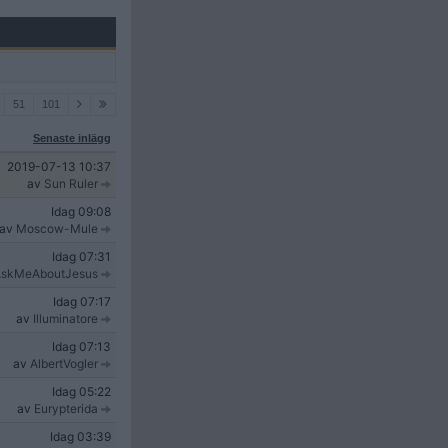
51
101
Senaste inlägg
2019-07-13
10:37
av
Sun Ruler
Idag
09:08
av
Moscow-Mule
Idag
07:31
skMeAboutJesus
Idag
07:17
av
Illuminatore
Idag
07:13
av
AlbertVogler
Idag
05:22
av
Eurypterida
Idag
03:39