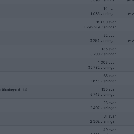
5 698 visningar
av
A
10 svar
1 085 visningar
av
A
15 639 svar
1 295 519 visningar
52 svar
3 254 visningar
av
A
135 svar
6 299 visningar
1 005 svar
39 782 visningar
65 svar
2 673 visningar
frälsningen?
135 svar
(12)
6 745 visningar
28 svar
2 497 visningar
31 svar
2 362 visningar
49 svar