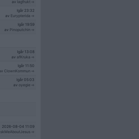
av
lagfrukt
Igår
23:32
av
Eurypterida
Igår
19:59
av
Pinoputchin
Igår
13:08
av
afKruka
Igår
11:50
av
ClownKommun
Igår
05:03
av
oyegie
2026-08-04
11:09
skMeAboutJesus