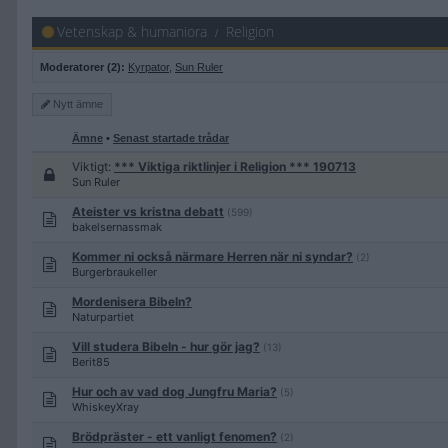
Vetenskap & humaniora
Religion
Moderatorer (2):
Kyrpator
,
Sun Ruler
Nytt
ämne
Ämne
•
Senast startade trådar
Viktigt:
*** Viktiga riktlinjer i Religion *** 190713
Sun Ruler
Ateister vs kristna debatt
(599)
bakelsernassmak
Kommer ni också närmare Herren när ni syndar?
(2)
Burgerbraukeller
Mordenisera Bibeln?
Naturpartiet
Vill studera Bibeln - hur gör jag?
(13)
Berit85
Hur och av vad dog Jungfru Maria?
(5)
WhiskeyXray
Brödpräster - ett vanligt fenomen?
(2)