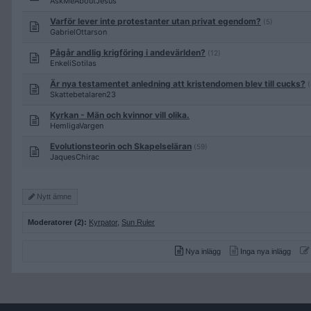
AskMeAboutJesus
Varför lever inte protestanter utan privat egendom?
(5)
GabrielOttarson
Pågår andlig krigföring i andevärlden?
(12)
EnkeliSotilas
Är nya testamentet anledning att kristendomen blev till cucks?
(
Skattebetalaren23
Kyrkan - Män och kvinnor vill olika.
HemligaVargen
Evolutionsteorin och Skapelseläran
(59)
JaquesChirac
Nytt ämne
Moderatorer (2):
Kyrpator
,
Sun Ruler
Nya inlägg
Inga nya inlägg