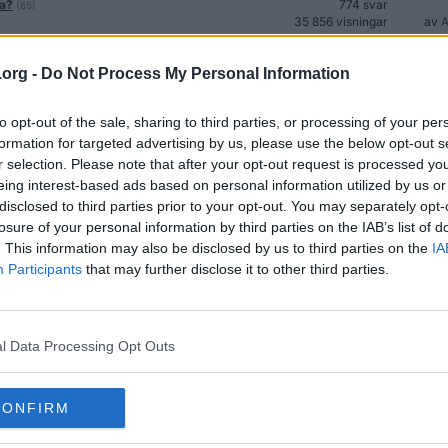
ja?
774 svar
(65)
35 856 visningar
av
A
2 609 svar
78 751 visningar
.org -
Do Not Process My Personal Information
 rapture" etc
137 svar
(12)
9 510 visningar
av
to opt-out of the sale, sharing to third parties, or processing of your per
?
137 svar
(12)
formation for targeted advertising by us, please use the below opt-out s
7 819 visningar
r selection. Please note that after your opt-out request is processed y
eing interest-based ads based on personal information utilized by us or
21 svar
992 visningar
disclosed to third parties prior to your opt-out. You may separately opt-
losure of your personal information by third parties on the IAB’s list of
75 svar
3 017 visningar
. This information may also be disclosed by us to third parties on the
IA
Participants
that may further disclose it to other third parties.
77 svar
5 554 visningar
232 svar
10 244 visningar
av
l Data Processing Opt Outs
48 svar
2 887 visningar
CONFIRM
429 svar
16 068 visningar