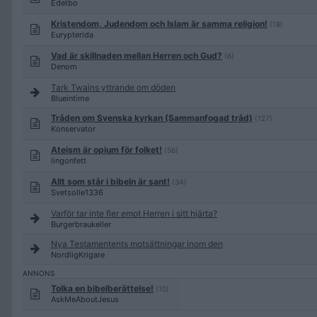
Edetbo
Kristendom, Judendom och Islam är samma religion!
(18)
Eurypterida
Vad är skillnaden mellan Herren och Gud?
(6)
Denom
Tark Twains yttrande om döden
Blueintime
Tråden om Svenska kyrkan (Sammanfogad tråd)
(127)
Konservator
Ateism är opium för folket!
(56)
lingonfett
Allt som står i bibeln är sant!
(34)
Svetsolle1336
Varför tar inte fler emot Herren i sitt hjärta?
Burgerbraukeller
Nya Testamentents motsättningar inom den
NordligKrigare
Tolka en bibelberättelse!
(10)
AskMeAboutJesus