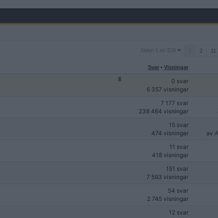
Sidan
Sidan 1 av 329
1
2
11
1
av
Svar
•
Visningar
329
0 svar
6 357 visningar
7 177 svar
238 464 visningar
15 svar
474 visningar
av
A
11 svar
418 visningar
151 svar
7 593 visningar
54 svar
2 745 visningar
12 svar