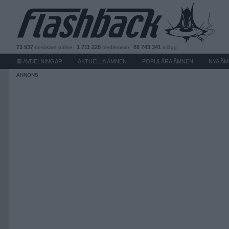
73 937
1 711 228
88 743 341
besökare
online
medlemmar
inlägg
AVDELNINGAR
AKTUELLA ÄMNEN
POPULÄRA ÄMNEN
NYA Ä