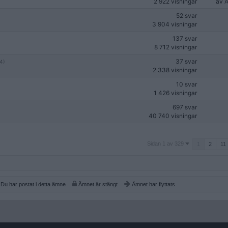
2 922 visningar
av
A
52 svar
3 904 visningar
137 svar
8 712 visningar
37 svar
4)
2 338 visningar
10 svar
1 426 visningar
697 svar
40 740 visningar
Sidan
Sidan 1 av 329
1
2
11
1
av
329
Du har postat i detta ämne
Ämnet är stängt
Ämnet har flyttats