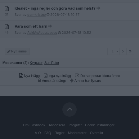
Idealet - inga regler och göra vad som helst?
31
Svar av
den-kristne
2026-07-18
10:57
Vara som ett barn
49
Svar av
AskMeAboutJesus
2026-07-18
10:52
1
Nytt ämne
1
Moderatorer (2):
Kyrpator
,
Sun Ruler
Nya inlägg
Inga nya inlägg
Du har postat i detta ämne
Ämnet är stängt
Ämnet har flyttats
Om Flashback
Annonsera
Integritet
Cookie-inställningar
A-Ö
FAQ
Regler
Moderatorer
Översikt