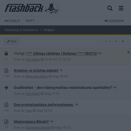
AKTUELLT
NYTT
LOGGA IN
Vetenskap & humaniora
Religion
1
Nytt
1
Viktigt:
*** Viktiga riktlinjer i Religion *** 190713
0
Svar av
Sun Ruler
2019-07-13
10:37
Ateister vs kristna debatt
7 185
Svar av
Moscow-Mule
Idag
18:02
Gudlöshet - den hänsynslösa människans samhälle?
-
Svar av
Sun Ruler
Idag
17:15
Den protestantiska deformationen.
146
Svar av
ttsp
Idag
16:53
Modernisera Bibeln?
13
Svar av
Donaldstrumpet
Idag
16:53