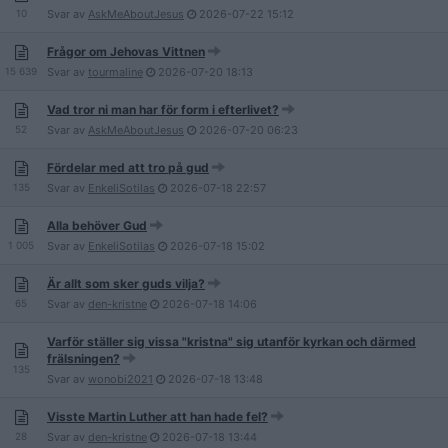
10
Svar av
AskMeAboutJesus
2026-07-22
15:12
Frågor om Jehovas Vittnen
15 639
Svar av
tourmaline
2026-07-20
18:13
Vad tror ni man har för form i efterlivet?
52
Svar av
AskMeAboutJesus
2026-07-20
06:23
Fördelar med att tro på gud
135
Svar av
EnkeliSotilas
2026-07-18
22:57
Alla behöver Gud
1 005
Svar av
EnkeliSotilas
2026-07-18
15:02
Är allt som sker guds vilja?
65
Svar av
den-kristne
2026-07-18
14:06
Varför ställer sig vissa "kristna" sig utanför kyrkan och därmed
frälsningen?
135
Svar av
wonobi2021
2026-07-18
13:48
Visste Martin Luther att han hade fel?
28
Svar av
den-kristne
2026-07-18
13:44