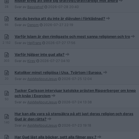
Risker kring att bete sig orättvist/orättfärdigt mot andra
28
Svar av
Bassiehof
2026-07-28
20:40
Kan du bevisa att du inte är djävulen i förklädnad?
66
Svar av
Denom
2026-07-27
22:19
Varför Islam är den rimligaste och mest sanna religionen och tro
2 152
Svar av
HejFrans
2026-07-27
17:56
Varför hjälper inte gud alla?
303
Svar av
Kirev
2026-07-27
04:10
Katoliker minst religiösa i Usa. Tvärtom i Europa.
20
Svar av
AskMeAboutJesus
2026-07-25
12:04
Tucker Carlsson intervjuar katolske prästen Ripperberger om knep
och knåp i Exorcism
50
Svar av
AskMeAboutJesus
2026-07-24
13:38
Hur kan alla vara så stensäkra på att just deras religion och deras
Gud är den rätta?
140
Svar av
AskMeAboutJesus
2026-07-23
19:18
Har Gud läst alla böcker, sett alla filmer osv.?