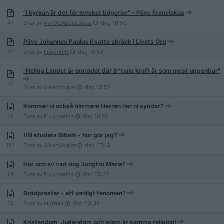
”I kyrkan är det för mycket bögerier” - Påve Franciskus
43
Svar av
AskMeAboutJesus
Idag
16:50
Påve Johannes Paulus II satte skräck i Livets Ord
111
Svar av
lingonfett
Idag
15:58
"Heliga Landet är området där S*tans kraft är som mest uppenbar"
17
Svar av
AlbertVogler
Idag
13:52
Kommer ni också närmare Herren när ni syndar?
16
Svar av
Eurypterida
Idag
10:59
Vill studera Bibeln - hur gör jag?
151
Svar av
AlbertVogler
Idag
07:13
Hur och av vad dog Jungfru Maria?
54
Svar av
Eurypterida
Idag
05:22
Brödpräster - ett vanligt fenomen?
12
Svar av
lagfrukt
Idag
03:39
Kristendom, Judendom och Islam är samma religion!