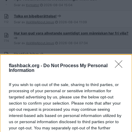
-
Svar av
Kyrpator
2026-08-04
15:04
Tolka en bibelberättelse!
112
Svar av
AskMeAboutJesus
2026-08-04
11:09
Hur kan gud vara allvetande samtidigt som människan har fri vilja?
774
Svar av
AskMeAboutJesus
2026-08-04
07:34
Upptäck Islam
2 609
Svar av
EnRosaHamster
2026-08-03
22:12
flashback.org -
Do Not Process My Personal
Information
23 september idag! Domedagsprofetior. CERN, himmelsfärd "the
rapture" etc
137
Svar av
flowersnrainbows
2026-08-03
19:58
If you wish to opt-out of the sale, sharing to third parties, or
processing of your personal or sensitive information for
Varför förväntar sig människor en belöning för att ha levt sitt liv?
targeted advertising by us, please use the below opt-out
137
Svar av
pickalulu
2026-08-03
16:20
section to confirm your selection. Please note that after your
opt-out request is processed you may continue seeing
Vad är nackdelarna med att vara troende/religiös?
interest-based ads based on personal information utilized by
21
Svar av
oyegie
2026-08-03
12:00
us or personal information disclosed to third parties prior to
Bibeln och Koranen lika sanna?
your opt-out. You may separately opt-out of the further