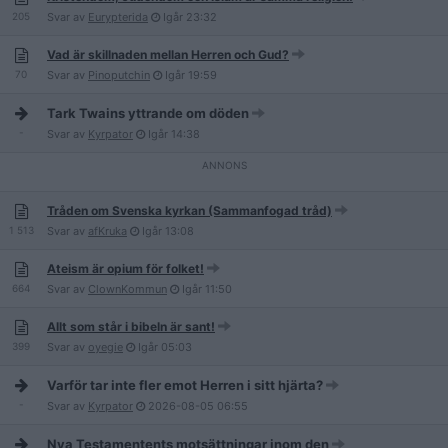
205
Svar av
Eurypterida
Igår
23:32
Vad är skillnaden mellan Herren och Gud?
70
Svar av
Pinoputchin
Igår
19:59
Tark Twains yttrande om döden
-
Svar av
Kyrpator
Igår
14:38
Tråden om Svenska kyrkan (Sammanfogad tråd)
1 513
Svar av
afKruka
Igår
13:08
Ateism är opium för folket!
664
Svar av
ClownKommun
Igår
11:50
Allt som står i bibeln är sant!
399
Svar av
oyegie
Igår
05:03
Varför tar inte fler emot Herren i sitt hjärta?
-
Svar av
Kyrpator
2026-08-05
06:55
Nya Testamentents motsättningar inom den