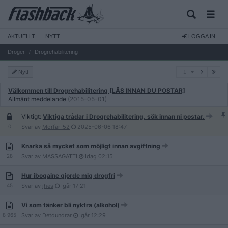
AKTUELLT
NYTT
LOGGA IN
Droger
Drogrehabilitering
1
Nytt
1
Välkommen till Drogrehabilitering [LÄS INNAN DU POSTAR]
Allmänt meddelande
(2015-05-01)
Viktigt:
Viktiga trådar i Drogrehabilitering, sök innan ni postar.
0
Svar av
Morfar-52
2025-06-06
18:47
Knarka så mycket som möjligt innan avgiftning
28
Svar av
MASSAGATTI
Idag
02:15
Hur ibogaine gjorde mig drogfri
45
Svar av
jhes
Igår
17:21
Vi som tänker bli nyktra (alkohol)
8 965
Svar av
Detdundrar
Igår
12:29