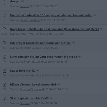
droger.
8
Svar av
ladicius
2026-05-04
09:37
Hur det slutade efter 160 mg oxy om dagen i fem månader.
5
Svar av
Lloyd.Christmas
2026-04-29
20:10
Dags för uppehåll/sluta med cannabis (Den stora tråden) /MOD
2 696
Svar av
DenyTilYouDie
2026-04-28
20:46
Hur droger förstörde min hjärna och mitt liv.
337
Svar av
solimann
2026-04-28
00:29
Lurat familjen att jag varit drogfri men jag vill bli
178
Svar av
Nollframtid2026
2026-04-25
16:45
Super bort mitt liv
118
Svar av
RecoveredAddict
2026-04-20
16:48
Hjälpa vän med kokainberoende?
19
Svar av
SunshineSobotka
2026-04-20
01:24
Skaffa glasögon inför LVM?
11
Svar av
Florman
2026-04-19
08:30