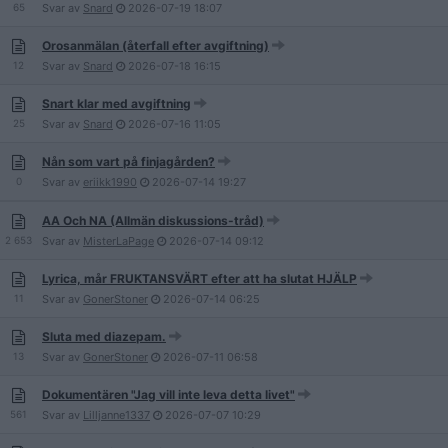
65
Svar av
Snard
2026-07-19
18:07
Orosanmälan (återfall efter avgiftning)
12
Svar av
Snard
2026-07-18
16:15
Snart klar med avgiftning
25
Svar av
Snard
2026-07-16
11:05
Nån som vart på finjagården?
0
Svar av
eriikk1990
2026-07-14
19:27
AA Och NA (Allmän diskussions-tråd)
2 653
Svar av
MisterLaPage
2026-07-14
09:12
Lyrica, mår FRUKTANSVÄRT efter att ha slutat HJÄLP
11
Svar av
GonerStoner
2026-07-14
06:25
Sluta med diazepam.
13
Svar av
GonerStoner
2026-07-11
06:58
Dokumentären "Jag vill inte leva detta livet"
561
Svar av
Lilljanne1337
2026-07-07
10:29