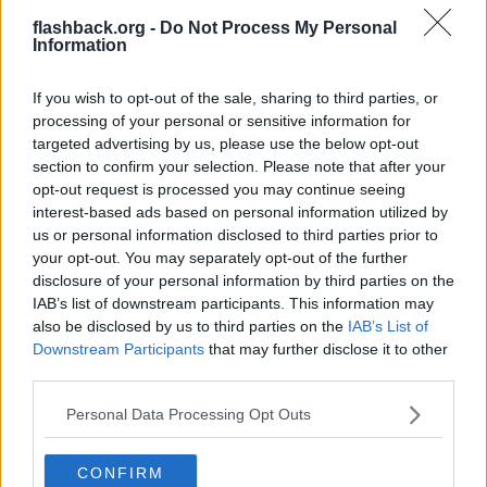
16
Svar av
Aramir2
2026-08-03
18:47
flashback.org -
Do Not Process My Personal
Information
Skrotad mängdrabatt för småbrott - en reform som leder till
skräcksamhälle?
684
Svar av
Aramir2
2026-08-03
16:37
If you wish to opt-out of the sale, sharing to third parties, or
processing of your personal or sensitive information for
Om någon runkar av en mot ens vilja - är det då våldtäkt enligt
targeted advertising by us, please use the below opt-out
lagen?
section to confirm your selection. Please note that after your
49
Svar av
Aramir2
2026-08-03
16:32
opt-out request is processed you may continue seeing
interest-based ads based on personal information utilized by
Intrusiva experiment på elektroner som påverkar dem i realtid
us or personal information disclosed to third parties prior to
lagligt?
2
your opt-out. You may separately opt-out of the further
Svar av
wmut
2026-08-02
19:03
disclosure of your personal information by third parties on the
Den stora tråden om parkeringsböter (inrikes) [sammanslagen tråd
IAB’s list of downstream participants. This information may
/Mod]
also be disclosed by us to third parties on the
IAB’s List of
5 376
Svar av
PeterSoderqvist
2026-08-02
11:42
Downstream Participants
that may further disclose it to other
third parties.
Föreligger dolt samägande?
38
Svar av
Donner123
2026-08-01
11:44
Personal Data Processing Opt Outs
MC-parkering utan skylt
9
Svar av
KamerunHunter
2026-07-31
04:56
CONFIRM