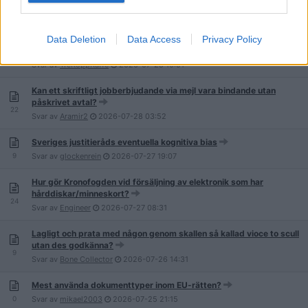
Data Deletion
Data Access
Privacy Policy
Carl och Lucas från JLC i rättstvist: Vems är det upphittade guldet
för 11 miljoner?
1 101
Svar av
TreKoppKaffe
2026-07-28
10:51
Kan ett skriftligt jobberbjudande via mejl vara bindande utan
påskrivet avtal?
22
Svar av
Aramir2
2026-07-28
03:52
Sveriges justitieråds eventuella kognitiva bias
9
Svar av
glockenrein
2026-07-27
19:07
Hur gör Kronofogden vid försäljning av elektronik som har
hårddiskar/minneskort?
24
Svar av
Engineer
2026-07-27
08:31
Lagligt och prata med någon genom skallen så kallad vioce to scull
utan des godkänna?
9
Svar av
Bone Collector
2026-07-26
14:31
Mest använda dokumenttyper inom EU-rätten?
0
Svar av
mikael2003
2026-07-25
21:15