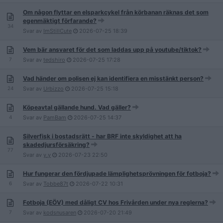
Om någon flyttar en elsparkcykel från körbanan räknas det som
egenmäktigt förfarande?
34
Svar av
ImStillCute
2026-07-25
18:39
Vem bär ansvaret för det som laddas upp på youtube/tiktok?
7
Svar av
tedshiro
2026-07-25
17:28
Vad händer om polisen ej kan identifiera en misstänkt person?
24
Svar av
Urbizzo
2026-07-25
15:18
Köpeavtal gällande hund. Vad gäller?
4
Svar av
PamBam
2026-07-25
14:37
Silverfisk i bostadsrätt - har BRF inte skyldighet att ha
skadedjursförsäkring?
77
Svar av
y.y
2026-07-23
22:50
Hur fungerar den fördjupade lämplighetsprövningen för fotboja?
6
Svar av
Tobbe87t
2026-07-22
10:31
Fotboja (EÖV) med dåligt CV hos Frivården under nya reglerna?
7
Svar av
kodsnusaren
2026-07-20
21:49