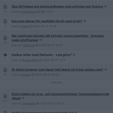
Åka till Finland och skicka ballonger med avföring mot Vyborg
8
Svar av
supermoon
Igår
13:27
Kan man dömas för medhjälp till sitt eget brott?
9
Svar av
tnem
2026-08-07
15:16
När samtycke betyder allt betyder resten ingenting - Sveriges
sjuka straffsatser
39
Svar av
TheJesuit
2026-08-07
12:57
Halkar efter med fakturor - vad göra?
-
Svar av
Gordon Blixt
2026-08-07
12:17
Är detta barnporr som ligger helt öppet på stock.adobe.com?
97
Svar av
Essem
2026-08-07
04:02
Stora tråden om arvs- och testamentsfrågor [sammanslagen tråd
/Mod]
2 973
Svar av
ziggarillen
2026-08-07
00:26
Varför är kommunens byggregler helt cp?