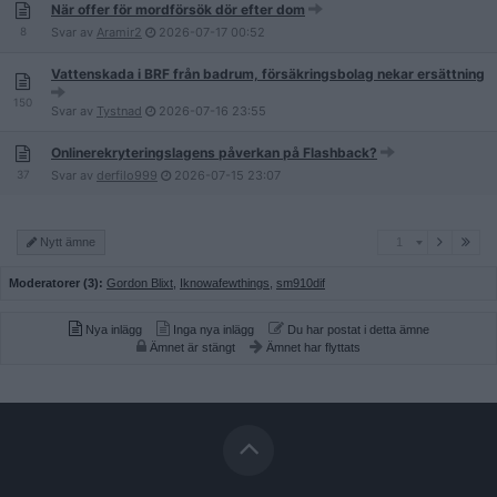
När offer för mordförsök dör efter dom
8
Svar av
Aramir2
2026-07-17
00:52
Vattenskada i BRF från badrum, försäkringsbolag nekar ersättning
150
Svar av
Tystnad
2026-07-16
23:55
Onlinerekryteringslagens påverkan på Flashback?
37
Svar av
derfilo999
2026-07-15
23:07
1
Nytt ämne
1
Moderatorer (3):
Gordon Blixt
,
Iknowafewthings
,
sm910dif
Nya inlägg
Inga nya inlägg
Du har postat i detta ämne
Ämnet är stängt
Ämnet har flyttats