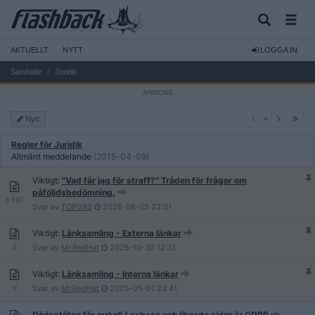
AKTUELLT
NYTT
LOGGA IN
Samhälle
Juridik
1
Nytt
1
Regler för Juridik
Allmänt meddelande
(2015-04-09)
Viktigt:
"Vad får jag för straff?" Tråden för frågor om
påföljdsbedömning.
8 597
Svar av
TOPG93
2026-08-05
22:31
Viktigt:
Länksamling - Externa länkar
6
Svar av
Mr.RedHat
2025-10-30
12:31
Viktigt:
Länksamling - Interna länkar
9
Svar av
Mr.RedHat
2025-05-01
23:41
Dödsstöten för mrkoll,Lexbase och liknade sidor är GDPR