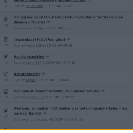
11
Svar av
ImStillCute
2026-08-06
18:18
Har jag någon rätt till återköp/refund via Klarna för flera köp av
Binance gift cards
82
Svar av
EmilenL
2026-08-06
12:20
Inkassokrav! Hjälp! Vad göra?
46
Svar av
Aramir2
2026-08-06
09:48
Hemlig inspelning
8
Svar av
Mcren369
2026-08-05
23:19
Arv utbetalning
36
Svar av
hippili
2026-08-05
10:49
God man åt dement förälder - hur mycket arbete?
28
Svar av
Fonder89
2026-08-04
18:32
Avstängd av banken. ICA Banken gav betalningsanmärkning men
har kvar BankID.
67
Svar av
whogivesafuck
2026-08-03
20:29
Gå oinbjuden i Pridetåget?