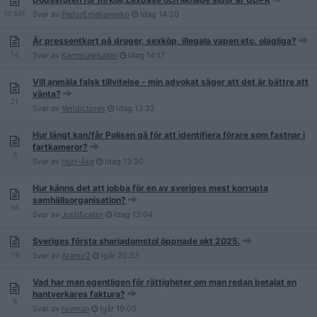
10 591
Svar av
FedorEmelianenko
Idag
14:20
Är pressentkort på droger, sexköp, illegala vapen etc. olagliga?
14
Svar av
KamerunHunter
Idag
14:17
Vill anmäla falsk tillvitelse - min advokat säger att det är bättre att
vänta?
21
Svar av
Veridictores
Idag
13:32
Hur långt kan/får Polisen gå för att identifiera förare som fastnar i
fartkameror?
3
Svar av
Hurt-Åke
Idag
13:30
Hur känns det att jobba för en av sveriges mest korrupta
samhällsorganisation?
56
Svar av
Justificator
Idag
13:04
Sveriges första shariadomstol öppnade okt 2025.
79
Svar av
Aramir2
Igår
20:53
Vad har man egentligen för rättigheter om man redan betalat en
hantverkares faktura?
9
Svar av
rovmun
Igår
19:00