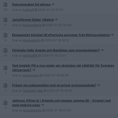
Husrannsakan fel adress
100
Svar av
huffpuff
2026-07-20
07:07
Juristfirman Söder i Malmö
10
Svar av
faluroedfaerg
2026-07-20
04:50
Ekonomiskt bistånd till efterlysta personer från Rättspsykiatrin
6
Svar av
Xxxmandolin
2026-07-19
18:13
Förbjuda Hells Angels och Bandidos som organisationer?
20
Svar av
derfilo999
2026-07-19
12:41
Vad innebär FN:s nya regler om utvisning vid våldtäkt för Sveriges
rättspraxis?
4
Svar av
citymormor
2026-07-19
09:38
Frågor om polisanmälan mot en privat gymnasieskola?
2
Svar av
Tranquility Bas
2026-07-18
19:43
Jehovas Vittne är i Arlanda och sjunger samma låt - Dygnet runt
med ombyta pass
8
Svar av
HugoStieglitz
2026-07-18
07:40