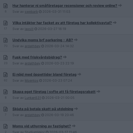
Hur hanterar ni småföretagar recensioner och review online?
6
Svar av
swebarb
2026-03-31
11:03
Vilka intäkter har facket av att företag har kollektivavtal?
17
Svar av
laxsill
2026-03-27
16:19
Undvika moms brf parkering - AB?
70
Svar av
ardathbey
2026-03-24
14:32
Fusk med friskvårdsbidrag?
23
Svar av
ardathbey
2026-03-23
22:19
Ej nöjd med öppettider bland företag
62
Svar av
Moentos
2026-03-23
07:24
Skapa eget företag i syfte att få företagsrabatt
8
Svar av
Lunkan531
2026-03-21
00:05
Skjuta på betala skatt på utdelning
7
Svar av
ardathbey
2026-03-19
20:46
Moms vid uthyrning av fastighet?
2
Svar av
StudiumValor
2026-03-17
11:46