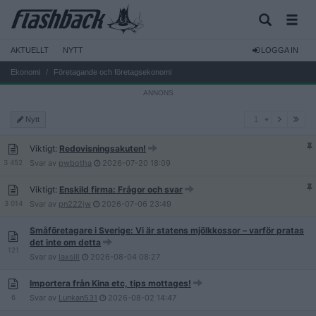
AKTUELLT
NYTT
LOGGA IN
Ekonomi
Företagande och företagsekonomi
1
Nytt
1
Viktigt:
Redovisningsakuten!
3 452
Svar av
pwbotha
2026-07-20
18:09
Viktigt:
Enskild firma: Frågor och svar
3 014
Svar av
pn222jw
2026-07-06
23:49
Småföretagare i Sverige: Vi är statens mjölkkossor – varför pratas
det inte om detta
121
Svar av
laxsill
2026-08-04
08:27
Importera från Kina etc, tips mottages!
6
Svar av
Lunkan531
2026-08-02
14:47