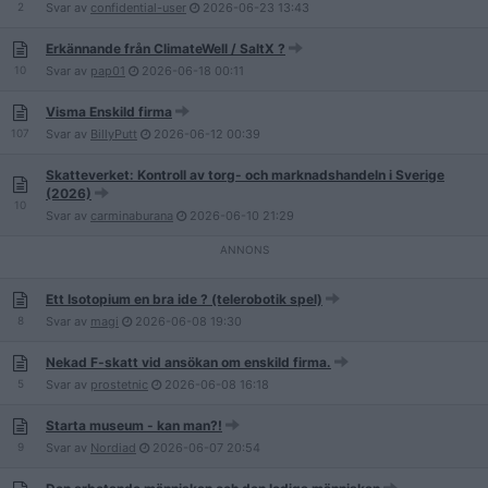
2
Svar av
confidential-user
2026-06-23
13:43
Erkännande från ClimateWell / SaltX ?
10
Svar av
pap01
2026-06-18
00:11
Visma Enskild firma
107
Svar av
BillyPutt
2026-06-12
00:39
Skatteverket: Kontroll av torg- och marknadshandeln i Sverige
(2026)
10
Svar av
carminaburana
2026-06-10
21:29
Ett Isotopium en bra ide ? (telerobotik spel)
8
Svar av
magi
2026-06-08
19:30
Nekad F-skatt vid ansökan om enskild firma.
5
Svar av
prostetnic
2026-06-08
16:18
Starta museum - kan man?!
9
Svar av
Nordiad
2026-06-07
20:54