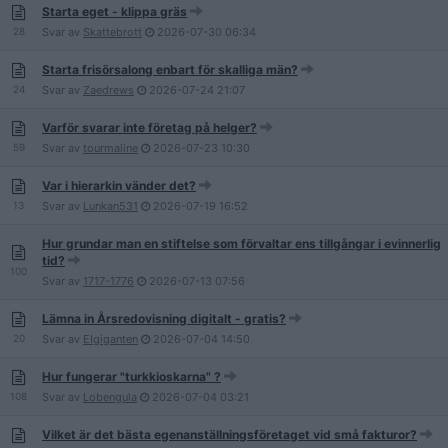
Starta eget - klippa gräs
28
Svar av
Skattebrott
2026-07-30
06:34
Starta frisörsalong enbart för skalliga män?
24
Svar av
Zaedrews
2026-07-24
21:07
Varför svarar inte företag på helger?
59
Svar av
tourmaline
2026-07-23
10:30
Var i hierarkin vänder det?
13
Svar av
Lunkan531
2026-07-19
16:52
Hur grundar man en stiftelse som förvaltar ens tillgångar i evinnerlig
tid?
100
Svar av
1717-1776
2026-07-13
07:56
Lämna in Årsredovisning digitalt - gratis?
20
Svar av
EIgiganten
2026-07-04
14:50
Hur fungerar "turkkioskarna" ?
108
Svar av
Lobengula
2026-07-04
03:21
Vilket är det bästa egenanställningsföretaget vid små fakturor?