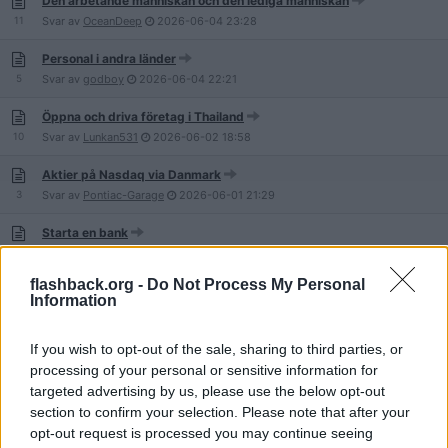
Den arbetande människan och den lediga människan
11
Svar av
OceanDeep
2026-06-04
23:28
Personal i andra länder
5
Svar av
godboy
2026-06-04
22:21
Öppna och driva företag i Thailand
10
Svar av
Lunkan531
2026-06-02
18:58
Aktier på Nasdaq via Danmark
3
Svar av
Pontiac-Garage
2026-06-01
21:29
Starta en bank
5
Svar av
LagomLat
2026-05-29
17:45
flashback.org -
Do Not Process My Personal
Rekonstruktionsgruppen - räddar svenska bolag eller förlängs
Information
lidandet mot en konkurs?
10
Svar av
Hardway
2026-05-28
19:38
If you wish to opt-out of the sale, sharing to third parties, or
Vill lära mig företagsekonomi, vad behöver man ha koll på?
processing of your personal or sensitive information for
15
Svar av
Sykemypie
2026-05-27
23:53
targeted advertising by us, please use the below opt-out
section to confirm your selection. Please note that after your
Skatter som är privata utgifter i enskild firma
opt-out request is processed you may continue seeing
4
Svar av
mikaels
2026-05-24
19:24