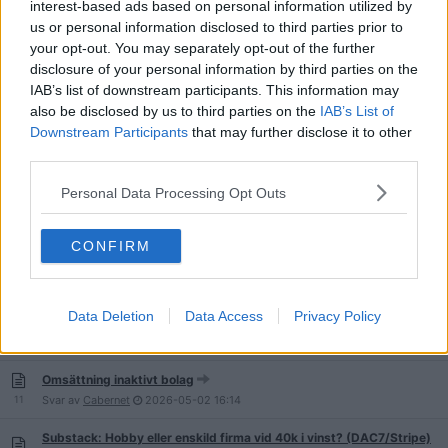
interest-based ads based on personal information utilized by
us or personal information disclosed to third parties prior to
Hur hantera en anställd som VABar hela tiden?
your opt-out. You may separately opt-out of the further
291
Svar av
Clas-Ohlson80
2026-05-22
17:13
disclosure of your personal information by third parties on the
IAB’s list of downstream participants. This information may
Starta städfirma, kostnad!?
also be disclosed by us to third parties on the
IAB’s List of
33
Svar av
baraentankeattdela
2026-05-21
12:52
Downstream Participants
that may further disclose it to other
Kan jag konkurrera med de stora företagen om jag är ensam
third parties.
anställd?
12
Svar av
Shrubbery
2026-05-17
17:16
Personal Data Processing Opt Outs
Säljer produkter med 2000% ROI. Hur skatta?
49
Svar av
CONFIRM
Ringhals3
2026-05-12
19:33
Data Deletion
Data Access
Privacy Policy
Hur mycket bör jag fakturera?
7
Svar av
Jthundera
2026-05-04
22:35
Omsättning inaktivt bolag
11
Svar av
Cabernet
2026-05-02
16:14
Substack: Hobby eller enskild firma vid 40k i vinst? (DAC7/Stripe)