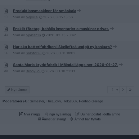
Produktionsmaskiner för småskala
10
Svar av
Nejvillej
2026-03-15
13:56
Enskilt företag, behålla inventarier o maskiner privat.
43
Svar av
hjorten16
2026-03-13
23:42
Hur ska batterifabriken i Skellefteå undgå ny konkurs?
14
Svar av
Solstol28
2026-03-11
18:02
Santa Maria kryddfabrik i Mölndal läggs ner, 2026-01-27.
30
Svar av
BennyBoi
2026-03-10
21:03
1
Nytt ämne
1
Moderatorer (4):
Semester
,
TheLucky
,
HelgeBuk
,
Pontiac-Garage
Nya inlägg
Inga nya inlägg
Du har postat i detta ämne
Ämnet är stängt
Ämnet har flyttats