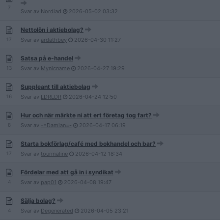
7
Svar av
Nordiad
2026-05-02
03:32
Nettolön i aktiebolag?
17
Svar av
ardathbey
2026-04-30
11:27
Satsa på e-handel
13
Svar av
Mynicname
2026-04-27
19:29
Suppleant till aktiebolag
16
Svar av
LDRLDR
2026-04-24
12:50
Hur och när märkte ni att ert företag tog fart?
8
Svar av
-=Damian=-
2026-04-17
06:19
Starta bokförlag/café med bokhandel och bar?
17
Svar av
tourmaline
2026-04-12
18:34
Fördelar med att gå in i syndikat
4
Svar av
pap01
2026-04-08
19:47
Sälja bolag?
4
Svar av
Degenerated
2026-04-05
23:21