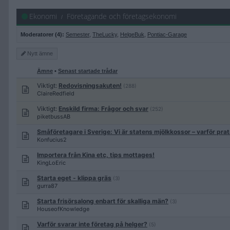
Ekonomi
Företagande och företagsekonomi
Moderatorer (4):
Semester
,
TheLucky
,
HelgeBuk
,
Pontiac-Garage
Nytt
ämne
Ämne
•
Senast startade trådar
Viktigt:
Redovisningsakuten!
(288)
ClaireRedfield
Viktigt:
Enskild firma: Frågor och svar
(252)
piketbussAB
Småföretagare i Sverige: Vi är statens mjölkkossor – varför prat
Konfucius2
Importera från Kina etc, tips mottages!
KingLoEric
Starta eget - klippa gräs
(3)
gurra87
Starta frisörsalong enbart för skalliga män?
(3)
HouseofKnowledge
Varför svarar inte företag på helger?
(5)