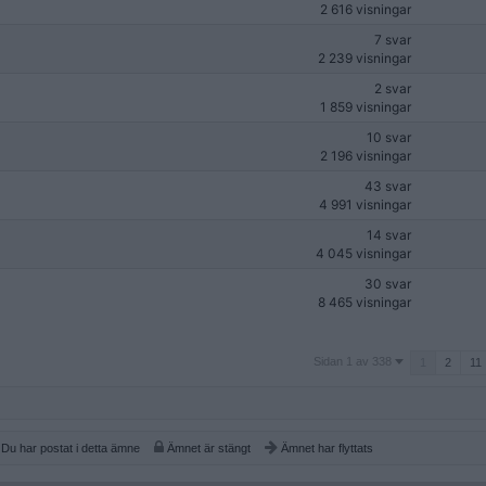
2 616 visningar
7 svar
2 239 visningar
2 svar
1 859 visningar
10 svar
2 196 visningar
43 svar
4 991 visningar
14 svar
4 045 visningar
30 svar
8 465 visningar
Sidan
Sidan 1 av 338
1
2
11
1
av
338
Du har postat i detta ämne
Ämnet är stängt
Ämnet har flyttats