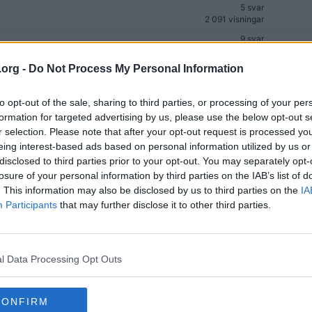
5 svar
2 091 visningar
9 svar
1 284 visningar
.org -
Do Not Process My Personal Information
11 svar
2 037 visningar
5 svar
to opt-out of the sale, sharing to third parties, or processing of your per
1 346 visningar
formation for targeted advertising by us, please use the below opt-out s
r selection. Please note that after your opt-out request is processed y
10 svar
2 110 visningar
eing interest-based ads based on personal information utilized by us or
disclosed to third parties prior to your opt-out. You may separately opt-
3 svar
losure of your personal information by third parties on the IAB’s list of
1 568 visningar
a
. This information may also be disclosed by us to third parties on the
IA
5 svar
Participants
that may further disclose it to other third parties.
1 809 visningar
lidandet mot en konkurs?
11 svar
7 819 visningar
a
15 svar
l Data Processing Opt Outs
2 332 visningar
4 svar
CONFIRM
1 631 visningar