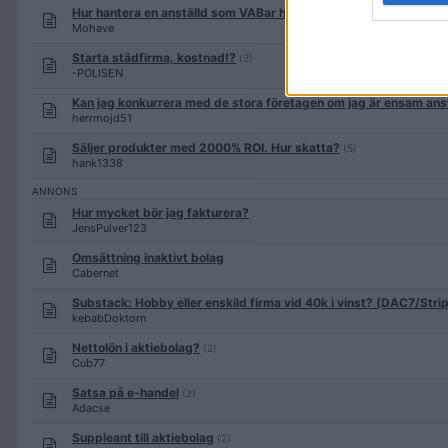
Hur hantera en anställd som VABar hela tiden?
(25)
Mohave
Starta städfirma, kostnad!?
(3)
-POLISEN
Kan jag konkurrera med de stora företagen om jag är ensam ans
herrmojd51
Säljer produkter med 2000% ROI. Hur skatta?
(5)
hank1338
Hur mycket bör jag fakturera?
JensPulver123
Omsättning inaktivt bolag
Cabernet
Substack: Hobby eller enskild firma vid 40k i vinst? (DAC7/Stri
kebabDoktorn
Nettolön i aktiebolag?
(2)
Cub77
Satsa på e-handel
(2)
Adacse
Suppleant till aktiebolag
(2)