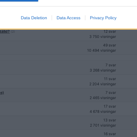
291 svar
69 017 visningar
Data Deletion
Data Access
Privacy Policy
33 svar
9 571 visningar
av
b
tälld?
12 svar
(2)
3 750 visningar
49 svar
10 494 visningar
7 svar
3 268 visningar
11 svar
2 204 visningar
pe)
7 svar
2 465 visningar
17 svar
4 678 visningar
13 svar
2 701 visningar
16 svar