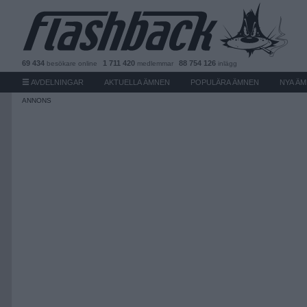
69 434
1 711 420
88 754 126
besökare
online
medlemmar
inlägg
AVDELNINGAR
AKTUELLA ÄMNEN
POPULÄRA ÄMNEN
NYA Ä