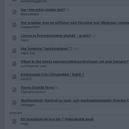
hennevilljagknulla
Var i hierarkin vänder det?
(2)
GustavAdam
Hur grundar man en stiftelse som förvaltar ens tillgångar i evinne
Paddan1000
Lämna in Årsredovisning digitalt - gratis?
(2)
Fejkit
Hur fungerar "turkkioskarna" ?
(10)
pepsi hax
Vilket är det bästa egenanställningsföretaget vid små fakturor?
confidential-user
Erkännande från ClimateWell / SaltX ?
kalle55
Visma Enskild firma
(9)
KapitalistJavisst
Skatteverket: Kontroll av torg- och marknadshandeln i Sverige 
Valdagen
Ett Isotopium en bra ide ? (telerobotik spel)
magi