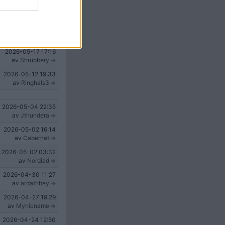
2026-05-22
17:13
av
Clas-Ohlson80
2026-05-21
12:52
araentankeattdela
2026-05-17
17:16
av
Shrubbery
2026-05-12
19:33
av
Ringhals3
2026-05-04
22:35
av
Jthundera
2026-05-02
16:14
av
Cabernet
2026-05-02
03:32
av
Nordiad
2026-04-30
11:27
av
ardathbey
2026-04-27
19:29
av
Mynicname
2026-04-24
12:50