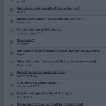
ghsw1
Hur och när märkte ni att ert företag tog fart?
Cub77
Starta bokförlag/café med bokhandel och bar?
(2)
Gwendooo
Fördelar med att gå in i syndikat
sanningenskrigare2
Sälja bolag?
Silverclaw
Hur hanterar ni småföretagar recensioner och review online?
Papuli
Vilka intäkter har facket av att företag har kollektivavtal?
(2)
HugoStieglitz
Undvika moms brf parkering - AB?
(6)
dQw4w9WgXcQ
Fusk med friskvårdsbidrag?
(2)
willywonka33555
Ej nöjd med öppettider bland företag
(6)
Rumpkorven
Skapa eget företag i syfte att få företagsrabatt