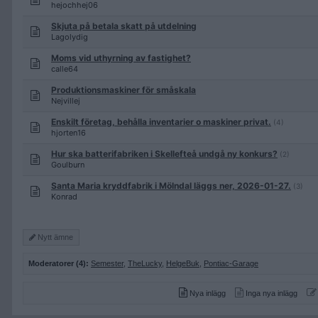
hejochhej06
Skjuta på betala skatt på utdelning
Lagolydig
Moms vid uthyrning av fastighet?
calle64
Produktionsmaskiner för småskala
Nejvillej
Enskilt företag, behålla inventarier o maskiner privat.
(4)
hjorten16
Hur ska batterifabriken i Skellefteå undgå ny konkurs?
(2)
Goulburn
Santa Maria kryddfabrik i Mölndal läggs ner, 2026-01-27.
(3)
Konrad
Nytt ämne
Moderatorer (4):
Semester
,
TheLucky
,
HelgeBuk
,
Pontiac-Garage
Nya inlägg
Inga nya inlägg