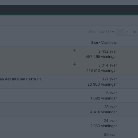
Sidan
Sidan 1 av 338
1
2
11
1
av
Svar
•
Visningar
338
3 452 svar
457 495 visningar
3 014 svar
419 513 visningar
as det inte om detta
121 svar
(11)
23 900 visningar
6 svar
1 092 visningar
28 svar
4 416 visningar
24 svar
2 983 visningar
59 svar