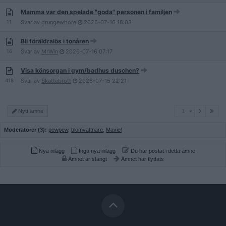
Mamma var den spelade "goda" personen i familjen
11
Svar av
grungewhore
2026-07-16
16:03
Bli föräldralös i tonåren
16
Svar av
MrWin
2026-07-16
07:17
Visa könsorgan i gym/badhus duschen?
418
Svar av
Skattebrott
2026-07-15
22:21
1
Nytt ämne
1
Moderatorer (3):
pewpew
,
blomvattnare
,
Maviel
Nya inlägg
Inga nya inlägg
Du har postat i detta ämne
Ämnet är stängt
Ämnet har flyttats