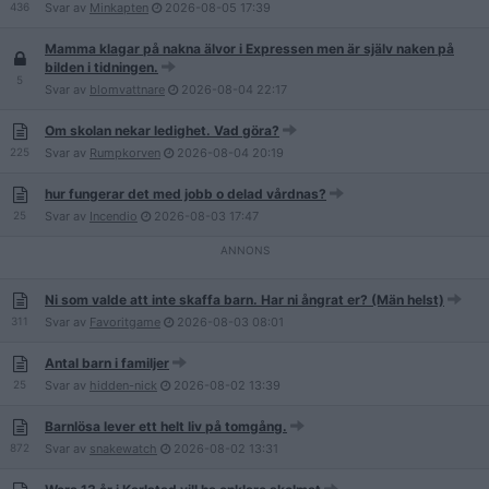
436
Svar av
Minkapten
2026-08-05
17:39
Mamma klagar på nakna älvor i Expressen men är själv naken på
bilden i tidningen.
5
Svar av
blomvattnare
2026-08-04
22:17
Om skolan nekar ledighet. Vad göra?
225
Svar av
Rumpkorven
2026-08-04
20:19
hur fungerar det med jobb o delad vårdnas?
25
Svar av
Incendio
2026-08-03
17:47
Ni som valde att inte skaffa barn. Har ni ångrat er? (Män helst)
311
Svar av
Favoritgame
2026-08-03
08:01
Antal barn i familjer
25
Svar av
hidden-nick
2026-08-02
13:39
Barnlösa lever ett helt liv på tomgång.
872
Svar av
snakewatch
2026-08-02
13:31