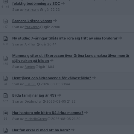
felaktig bedömning av SOC
6 146
Svar av
kurt-sune
Igår
22:23
Barnens kräsna vänner
117
Svar av
frazkakan
Igår
22:00
Ny studie: 7-åringar tillåts inte röra sig fritt av sina föräldrar
480
Svar av
Al-Thar
Igår
20:44
Mamma gråter ut i Expressen över Gröna Lunds nakna älvor men är
själv naken på bilden
155
Svar av
Fanten
Igår
11:04
Hemtjänst och äldreboende för välbeställda?
31
Svar av
E.M.S.I.
2026-08-05
21:44
Bilda familj när jag är 45?
107
Svar av
Detdundrar
2026-08-05
21:32
Hur hantera min bittra 84 åriga mamma?
99
Svar av
MichelleGreen
2026-08-05
21:29
Hur fan orkar ni med att ha barn?