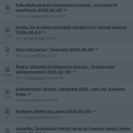
Polis skjutit emot bil i Helsingborg Centrum - tre gripna för
mordförsök (2026-08-05)
130
Svar av
RobieBwoi
Idag
04:25
Kvinna i 50-årsåldern misstänkt mördad på ö i Värmdö kommun
(2026-08-04)
2 542
Svar av
coli
Idag
04:24
Skott mot bostad i Trångsund (2026-08-09)
4
Svar av
Lilett
Idag
04:22
Örebro: Våldsdåd på Risbergska komvux - 10 döda samt
gärningsmannen (2025-02-04)
29 905
Svar av
Bonnie88
Idag
04:10
Dubbelmordet i Brattås, Härnösand 2005 - man i 45-årsåldern
åtalas
7 016
Svar av
popll
Idag
03:39
Explosion i Malmö på Lugnet (2026-08-05)
51
Svar av
Viproom
Idag
03:35
Uppgifter: Spektakulärt inbrott hos en av Sveriges rikaste familjer