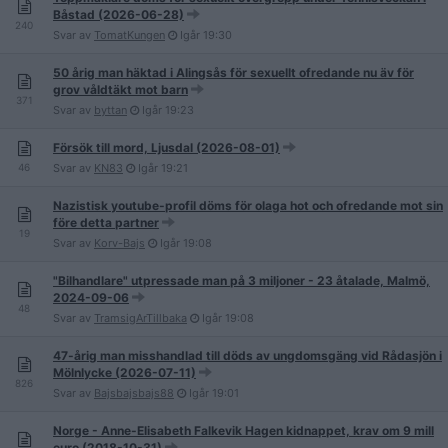
Båstad (2026-06-28)
240
Svar av
TomatKungen
Igår
19:30
50 årig man häktad i Alingsås för sexuellt ofredande nu äv för
grov våldtäkt mot barn
371
Svar av
byttan
Igår
19:23
Försök till mord, Ljusdal (2026-08-01)
46
Svar av
KN83
Igår
19:21
Nazistisk youtube-profil döms för olaga hot och ofredande mot sin
före detta partner
19
Svar av
Korv-Bajs
Igår
19:08
"Bilhandlare" utpressade man på 3 miljoner - 23 åtalade, Malmö,
2024-09-06
48
Svar av
TramsigArTillbaka
Igår
19:08
47-årig man misshandlad till döds av ungdomsgäng vid Rådasjön i
Mölnlycke (2026-07-11)
826
Svar av
Bajsbajsbajs88
Igår
19:01
Norge - Anne-Elisabeth Falkevik Hagen kidnappet, krav om 9 mill
euro (2018-10-31)