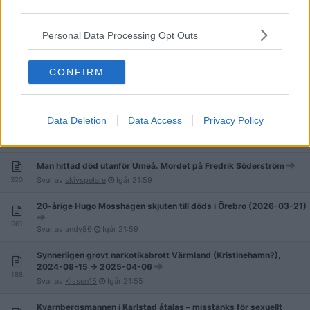
918
third parties.
Svar av
Anybodykiller
Igår
22:55
Personal Data Processing Opt Outs
Fyra svenskar från Göteborg knivrånade en norrman i Gdansk -
CONFIRM
Polen (2026-05-11)
242
Svar av
Slaskheter
Igår
22:43
Kvinna knivskars till döds på Lugna gatan i Malmö. Mordet på
Data Deletion
Data Access
Privacy Policy
Carina Månsson (2012-02-17)
2 136
Svar av
fysik34
Igår
22:42
Man hittad död utanför Umeå. Mordet på Fredrik Söderström
320
Svar av
skivspelare
Igår
21:59
20-årige Hugo Mosshagen skjuten till döds i Örebro (2026-03-21)
961
Svar av
andy86
Igår
21:59
Synnerligen grovt narkotikabrott Värmland (Kristinehamn?),
2024-08-15 -> 2025-04-06
188
Svar av
Kissen15
Igår
21:55
Kvarnbergsmannen i Karlstad åtalas – misstänks för sexuellt