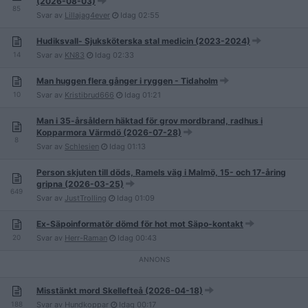
(2026-08-03)
85
Svar av
Lillajag4ever
Idag
02:55
Hudiksvall- Sjuksköterska stal medicin (2023-2024)
14
Svar av
KN83
Idag
02:33
Man huggen flera gånger i ryggen - Tidaholm
10
Svar av
Kristibrud666
Idag
01:21
Man i 35-årsåldern häktad för grov mordbrand, radhus i
Kopparmora Värmdö (2026-07-28)
8
Svar av
Schlesien
Idag
01:13
Person skjuten till döds, Ramels väg i Malmö, 15- och 17-åring
gripna (2026-03-25)
649
Svar av
JustTrolling
Idag
01:09
Ex-Säpoinformatör dömd för hot mot Säpo-kontakt
20
Svar av
Herr-Raman
Idag
00:43
Misstänkt mord Skellefteå (2026-04-18)
188
Svar av
Hundkoppar
Idag
00:17