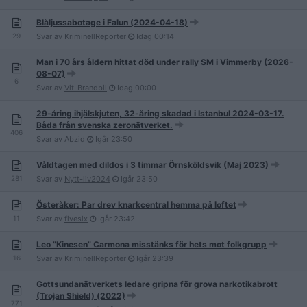
Blåljussabotage i Falun (2024-04-18)
29
Svar av
KriminellReporter
Idag
00:14
Man i 70 års åldern hittat död under rally SM i Vimmerby (2026-
08-07)
6
Svar av
Vit-Brandbil
Idag
00:00
29-åring ihjälskjuten, 32-åring skadad i Istanbul 2024-03-17.
Båda från svenska zeronätverket.
406
Svar av
Abzid
Igår
23:50
Våldtagen med dildos i 3 timmar Örnsköldsvik (Maj 2023)
281
Svar av
Nytt-liv2024
Igår
23:50
Österåker: Par drev knarkcentral hemma på loftet
11
Svar av
fivesix
Igår
23:42
Leo ”Kinesen” Carmona misstänks för hets mot folkgrupp
16
Svar av
KriminellReporter
Igår
23:39
Gottsundanätverkets ledare gripna för grova narkotikabrott
(Trojan Shield) (2022)
771