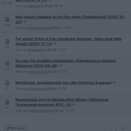
123 666
Svar av
Ronsangel
Igår
18:46
Man slagen i huvudet av sin före detta i Örnsköldsvik (2025-10-
22)
248
Svar av
Appelknyckaren
Igår
17:53
Par vägrar flytta ut från Umeåbons lägenhet - hotar med Hells
Angels (2020-12-12)
432
Svar av
Birkenblatter
Igår
17:31
En man i 35-årsåldern ihjälskjuten, Vinlandsgatan Hisingen
Göteborg (2025-09-09)
228
Svar av
sharky12458
Igår
17:20
Mordbrand, brandattentat mot villa i Botkyrka 8 augusti
4
Svar av
Lillarapunzel
Igår
16:59
Knarkbeslag och tre häktade efter tillslag i Olshammar
(Askersunds kommun) 6/12 -20
81
Svar av
InteSomAllaAndra
Igår
16:54
1
Nytt ämne
1