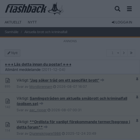
AKTUELLT
NYTT
LOGGA IN
Samhälle
Aktuella brott och kriminalfall
1
Nytt
1
♦·♦·♦ Läs detta innan du postar! ♦·♦·♦
Allmänt meddelande
(2011-12-04)
Viktigt:
"Jag söker tråd om ett specifikt brott"
895
Svar av
Mordbrennarn
2026-08-07
16:07
Viktigt:
Samlingstråden om aktuella småbrott och kriminalfall
(polisen.se)
142
Svar av
aac_ripper
2026-08-07
00:31
Viktigt:
**Ordlista för vanligt förekommande termer/begrepp i
detta forum**
114
Svar av
Djurenskrigare1986
2025-12-24
20:49