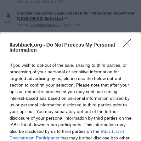
Svar av
upplysa
Igår
23:37
Christian Zedig från Eksjö dödad i bråk i fotbollsbar, Köpenhamn
(2026-06-30) En häktad
1 682
Svar av
Skattebetalaren23
Igår
23:26
Knivmord Kristianstad (2026-05-09)
815
Svar av
Fordfocus1000
Igår
23:21
flashback.org -
Do Not Process My Personal
Information
Rån? Motala (2026-08-07)
8
Svar av
SMART4SS
Igår
23:05
If you wish to opt-out of the sale, sharing to third parties, or
processing of your personal or sensitive information for
Ligan hittade sina offer på McDonalds på Avenyn i Göteborg
targeted advertising by us, please use the below opt-out
(2026-04-24)
419
section to confirm your selection. Please note that after your
Svar av
FedorEmelianenko
Igår
23:02
opt-out request is processed you may continue seeing
Gotland: 18-åring misstänkt för våldtäkt under Valborg (2026)
interest-based ads based on personal information utilized by
62
Svar av
Purplepanic
Igår
22:59
us or personal information disclosed to third parties prior to
your opt-out. You may separately opt-out of the further
Våldtäkt i taxi. Man åtalad i Visby, Gotland
disclosure of your personal information by third parties on the
12
Svar av
Purplepanic
Igår
22:58
IAB’s list of downstream participants. This information may
also be disclosed by us to third parties on the
IAB’s List of
5-årig flicka knivhuggen i halsen- Furutorpsparken, Helsingborg
Downstream Participants
that may further disclose it to other
(2026-07-13)