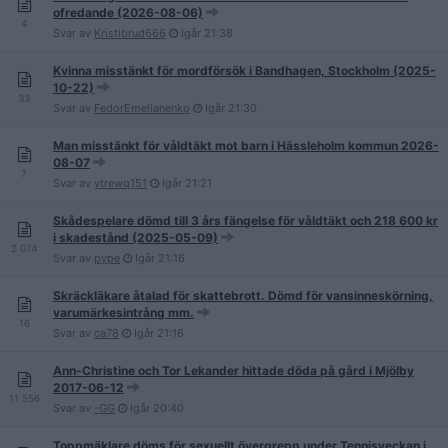
ofredande (2026-08-06)
4
Svar av
Kristibrud666
Igår
21:38
Kvinna misstänkt för mordförsök i Bandhagen, Stockholm (2025-
10-22)
33
Svar av
FedorEmelianenko
Igår
21:30
Man misstänkt för våldtäkt mot barn i Hässleholm kommun 2026-
08-07
7
Svar av
ytrewq151
Igår
21:21
Skådespelare dömd till 3 års fängelse för våldtäkt och 218 600 kr
i skadestånd (2025-05-09)
2 074
Svar av
pype
Igår
21:16
Skräckläkare åtalad för skattebrott. Dömd för vansinneskörning,
varumärkesintrång mm.
16
Svar av
ca78
Igår
21:16
Ann-Christine och Tor Lekander hittade döda på gård i Mjölby
2017-06-12
11 556
Svar av
-GG
Igår
20:40
Toppmäklare döms för sexuellt övergrepp under Tennisveckan i