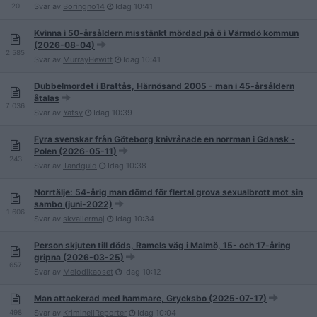
20
Svar av
Boringno14
Idag
10:41
Kvinna i 50-årsåldern misstänkt mördad på ö i Värmdö kommun
(2026-08-04)
2 585
Svar av
MurrayHewitt
Idag
10:41
Dubbelmordet i Brattås, Härnösand 2005 - man i 45-årsåldern
åtalas
7 036
Svar av
Yatsy
Idag
10:39
Fyra svenskar från Göteborg knivrånade en norrman i Gdansk -
Polen (2026-05-11)
243
Svar av
Tandguld
Idag
10:38
Norrtälje: 54-årig man dömd för flertal grova sexualbrott mot sin
sambo (juni-2022)
1 606
Svar av
skvallermaj
Idag
10:34
Person skjuten till döds, Ramels väg i Malmö, 15- och 17-åring
gripna (2026-03-25)
657
Svar av
Melodikaoset
Idag
10:12
Man attackerad med hammare, Grycksbo (2025-07-17)
498
Svar av
KriminellReporter
Idag
10:04