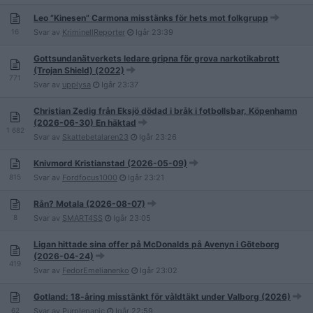
Leo ”Kinesen” Carmona misstänks för hets mot folkgrupp
16
Svar av
KriminellReporter
Igår
23:39
Gottsundanätverkets ledare gripna för grova narkotikabrott
(Trojan Shield) (2022)
771
Svar av
upplysa
Igår
23:37
Christian Zedig från Eksjö dödad i bråk i fotbollsbar, Köpenhamn
(2026-06-30) En häktad
1 682
Svar av
Skattebetalaren23
Igår
23:26
Knivmord Kristianstad (2026-05-09)
815
Svar av
Fordfocus1000
Igår
23:21
Rån? Motala (2026-08-07)
8
Svar av
SMART4SS
Igår
23:05
Ligan hittade sina offer på McDonalds på Avenyn i Göteborg
(2026-04-24)
419
Svar av
FedorEmelianenko
Igår
23:02
Gotland: 18-åring misstänkt för våldtäkt under Valborg (2026)
62
Svar av
Purplepanic
Igår
22:59