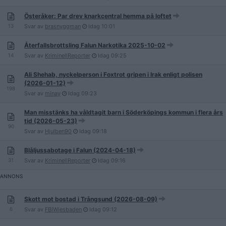
Österåker: Par drev knarkcentral hemma på loftet
13
Svar av
brasnyggman
Idag
10:01
Återfallsbrottsling Falun Narkotika 2025-10-02
14
Svar av
KriminellReporter
Idag
09:25
Ali Shehab, nyckelperson i Foxtrot gripen i Irak enligt polisen
(2026-01-12)
198
Svar av
minay
Idag
09:23
Man misstänks ha våldtagit barn i Söderköpings kommun i flera års
tid (2026-05-23)
90
Svar av
Hjulben90
Idag
09:18
Blåljussabotage i Falun (2024-04-18)
31
Svar av
KriminellReporter
Idag
09:16
Skott mot bostad i Trångsund (2026-08-09)
6
Svar av
FBIWiesbaden
Idag
09:12