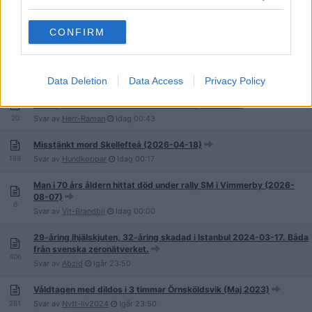
Explosion i Malmö på Lugnet (2026-08-05)
CONFIRM
51
Svar av
Viproom
Idag
03:35
Man huggen flera gånger i ryggen - Tidaholm
10
Svar av
Kristibrud666
Idag
01:21
Data Deletion
Data Access
Privacy Policy
Ex-Säpoinformatör dömd för hot mot Säpo-kontakt
20
Svar av
Herr-Raman
Idag
00:43
Misstänkt mord Skellefteå (2026-04-18)
188
Svar av
Hundkoppar
Idag
00:17
Man i 70 års åldern hittat död under rally SM i Vimmerby (2026-
08-07)
6
Svar av
Vit-Brandbil
Idag
00:00
29-åring ihjälskjuten, 32-åring skadad i Istanbul 2024-03-17. Båda
från svenska zeronätverket.
406
Svar av
Abzid
Igår
23:50
Våldtagen med dildos i 3 timmar Örnsköldsvik (Maj 2023)
281
Svar av
Nytt-liv2024
Igår
23:50