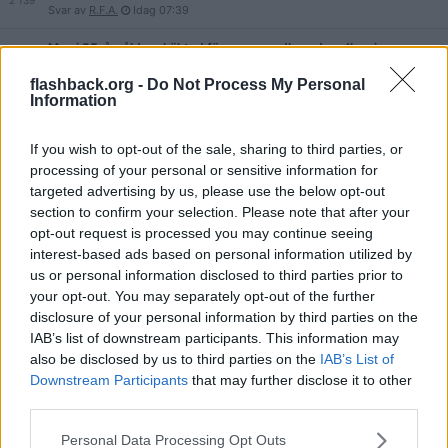
2 139
Svar av
R.F.A.
Idag
07:39
Man i 35-årsåldern häktad för grov mordbrand, radhus i
Kopparmora Värmdö (2026-07-28)
9
flashback.org -
Do Not Process My Personal
Svar av
2.3
Idag
07:08
Information
Ung kvinna hittad mördad i Helsingborg 15/6 - 2015
292
Svar av
R.F.A.
Idag
06:45
If you wish to opt-out of the sale, sharing to third parties, or
processing of your personal or sensitive information for
Känd influencer gripen på Åland - misstänkt för våldtäkt (2026-
targeted advertising by us, please use the below opt-out
07-24)
278
section to confirm your selection. Please note that after your
Svar av
Miko8910
Idag
05:35
opt-out request is processed you may continue seeing
interest-based ads based on personal information utilized by
Man gripen – misstänks även för våldtäkt I Skellefteå (2026-08-
04)
us or personal information disclosed to third parties prior to
44
Svar av
Blackmonk
Idag
05:13
your opt-out. You may separately opt-out of the further
disclosure of your personal information by third parties on the
Polis skjutit emot bil i Helsingborg Centrum - tre gripna för
IAB’s list of downstream participants. This information may
mordförsök (2026-08-05)
also be disclosed by us to third parties on the
IAB’s List of
130
Svar av
RobieBwoi
Idag
04:25
Downstream Participants
that may further disclose it to other
third parties.
Örebro: Våldsdåd på Risbergska komvux - 10 döda samt
gärningsmannen (2025-02-04)
29 905
Personal Data Processing Opt Outs
Svar av
Bonnie88
Idag
04:10