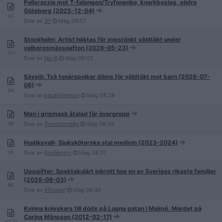
Polisrazzia mot T-falangen/Tryfonenko, knarkbeslag, södra
Göteborg (2025-12-04)
82
Svar av
3Y
Idag
09:07
Stockholm: Artist häktas för misstänkt våldtäkt under
valborgsmässoafton (2026-05-23)
171
Svar av
No-R
Idag
09:02
Sävsjö: Två tonårspojkar döms för våldtäkt mot barn (2026-07-
06)
94
Svar av
bacardilemon
Idag
08:38
Man i grismask åtalad för övergrepp
98
Svar av
TornstromMy
Idag
08:34
Hudiksvall- Sjuksköterska stal medicin (2023-2024)
16
Svar av
Ronlemmy
Idag
08:31
Uppgifter: Spektakulärt inbrott hos en av Sveriges rikaste familjer
(2026-08-03)
86
Svar av
45Lokar
Idag
08:30
Kvinna knivskars till döds på Lugna gatan i Malmö. Mordet på
Carina Månsson (2012-02-17)