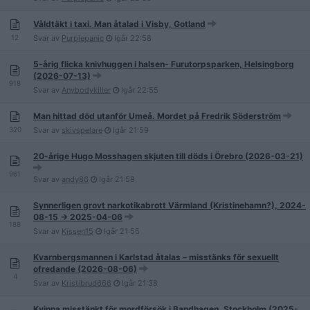
Våldtäkt i taxi. Man åtalad i Visby, Gotland
12
Svar av
Purplepanic
Igår
22:58
5-årig flicka knivhuggen i halsen- Furutorpsparken, Helsingborg
(2026-07-13)
918
Svar av
Anybodykiller
Igår
22:55
Man hittad död utanför Umeå. Mordet på Fredrik Söderström
320
Svar av
skivspelare
Igår
21:59
20-årige Hugo Mosshagen skjuten till döds i Örebro (2026-03-21)
961
Svar av
andy86
Igår
21:59
Synnerligen grovt narkotikabrott Värmland (Kristinehamn?), 2024-
08-15 -> 2025-04-06
188
Svar av
Kissen15
Igår
21:55
Kvarnbergsmannen i Karlstad åtalas – misstänks för sexuellt
ofredande (2026-08-06)
4
Svar av
Kristibrud666
Igår
21:38
Kvinna misstänkt för mordförsök i Bandhagen, Stockholm (2025-