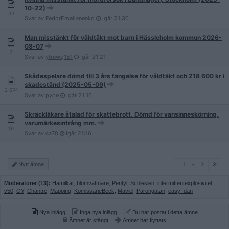
10-22)
33
Svar av
FedorEmelianenko
Igår
21:30
Man misstänkt för våldtäkt mot barn i Hässleholm kommun 2026-
08-07
7
Svar av
ytrewq151
Igår
21:21
Skådespelare dömd till 3 års fängelse för våldtäkt och 218 600 kr i
skadestånd (2025-05-09)
2 074
Svar av
pype
Igår
21:16
Skräckläkare åtalad för skattebrott. Dömd för vansinneskörning,
varumärkesintrång mm.
16
Svar av
ca78
Igår
21:16
1
Nytt ämne
1
Moderatorer (13):
Hamilkar
,
blomvattnare
,
Pentyl
,
Schlesien
,
intermittentexplosivitet
,
v50
,
OY
,
Chantre
,
Mapping
,
KomissarieBeck
,
Maviel
,
Parongatan
,
easy_dan
Nya inlägg
Inga nya inlägg
Du har postat i detta ämne
Ämnet är stängt
Ämnet har flyttats