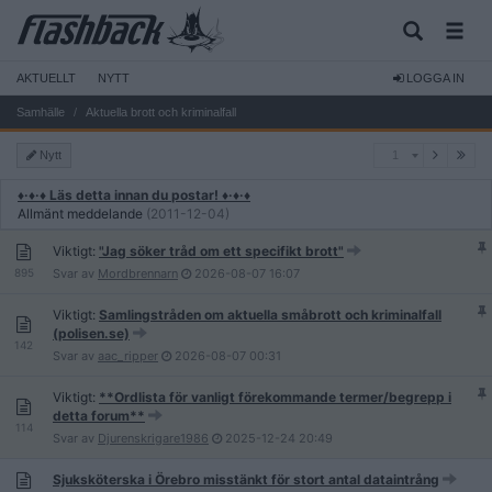
AKTUELLT
NYTT
LOGGA IN
Samhälle
Aktuella brott och kriminalfall
1
Nytt
1
♦·♦·♦ Läs detta innan du postar! ♦·♦·♦
Allmänt meddelande
(2011-12-04)
Viktigt:
"Jag söker tråd om ett specifikt brott"
895
Svar av
Mordbrennarn
2026-08-07
16:07
Viktigt:
Samlingstråden om aktuella småbrott och kriminalfall
(polisen.se)
142
Svar av
aac_ripper
2026-08-07
00:31
Viktigt:
**Ordlista för vanligt förekommande termer/begrepp i
detta forum**
114
Svar av
Djurenskrigare1986
2025-12-24
20:49
Sjuksköterska i Örebro misstänkt för stort antal dataintrång