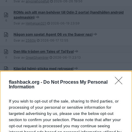
4
Svar av
anyonehopefull
2026-06-26
19:56
ROMs och allt man behöver till Odin 2 portal (handhållen android
spelmaskin)
6
Svar av
Hejhejsan321
2026-06-19
23:59
Någon som spelat Agent 06 vs the Super nazi
2
Svar av
2560p
2026-06-17
12:55
Den lilla tråden om Tales of Taj'Eyal
6
Svar av
GreatShambler
2026-06-11
23:13
Köpråd hdmi-sticka med retrospel
5
Svar av
Fanten
2026-05-30
15:31
flashback.org -
Do Not Process My Personal
Vilket spel vill ni se en remake på?
Information
1 357
Svar av
lhffan
2026-04-29
16:02
If you wish to opt-out of the sale, sharing to third parties, or
Dino Crisis remake?
processing of your personal or sensitive information for
3
Svar av
Tavastehus
2026-04-25
00:56
targeted advertising by us, please use the below opt-out
section to confirm your selection. Please note that after your
Bestoldgames.net
opt-out request is processed you may continue seeing
10
Svar av
Bassplay
2026-04-24
15:33
interest-based ads based on personal information utilized by