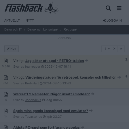
AKTUELLT
NYTT
LOGGA IN
Dator och IT
Dator- och konsolspel
Retrospel
1
Nytt
1
Viktigt:
Jag söker ett spel - RETRO-tråden
5 546
Svar av
fearreaper
2025-12-07
19:11
Viktigt:
Värderingstråden för retrospel, konsoler och tillbehör.
851
Svar av
Bret-Hart
2024-08-10
13:43
Warcraft 2 Remaster. Någon insatt i moddar?
0
Svar av
JohnWicks
Idag
08:55
Spela mina gamla konsolspel med emulator?
14
Svar av
Tavastehus
Igår
23:27
Äldsta PC-spel som fortfarande spelas