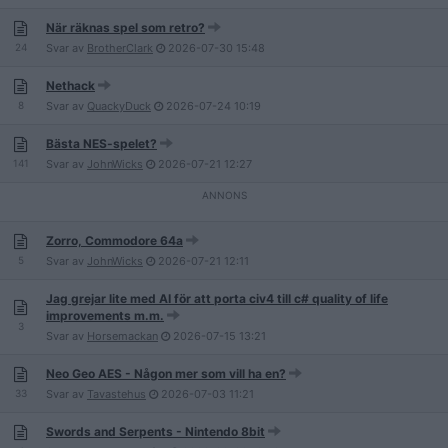
När räknas spel som retro?
24
Svar av
BrotherClark
2026-07-30
15:48
Nethack
8
Svar av
QuackyDuck
2026-07-24
10:19
Bästa NES-spelet?
141
Svar av
JohnWicks
2026-07-21
12:27
Zorro, Commodore 64a
5
Svar av
JohnWicks
2026-07-21
12:11
Jag grejar lite med AI för att porta civ4 till c# quality of life
improvements m.m.
3
Svar av
Horsemackan
2026-07-15
13:21
Neo Geo AES - Någon mer som vill ha en?
33
Svar av
Tavastehus
2026-07-03
11:21
Swords and Serpents - Nintendo 8bit