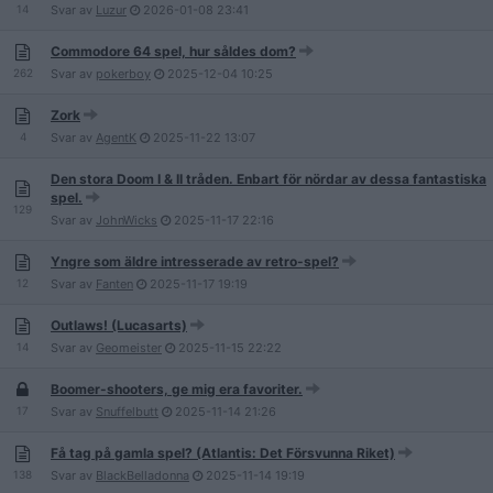
14
Svar av
Luzur
2026-01-08
23:41
Commodore 64 spel, hur såldes dom?
262
Svar av
pokerboy
2025-12-04
10:25
Zork
4
Svar av
AgentK
2025-11-22
13:07
Den stora Doom I & II tråden. Enbart för nördar av dessa fantastiska
spel.
129
Svar av
JohnWicks
2025-11-17
22:16
Yngre som äldre intresserade av retro-spel?
12
Svar av
Fanten
2025-11-17
19:19
Outlaws! (Lucasarts)
14
Svar av
Geomeister
2025-11-15
22:22
Boomer-shooters, ge mig era favoriter.
17
Svar av
Snuffelbutt
2025-11-14
21:26
Få tag på gamla spel? (Atlantis: Det Försvunna Riket)
138
Svar av
BlackBelladonna
2025-11-14
19:19