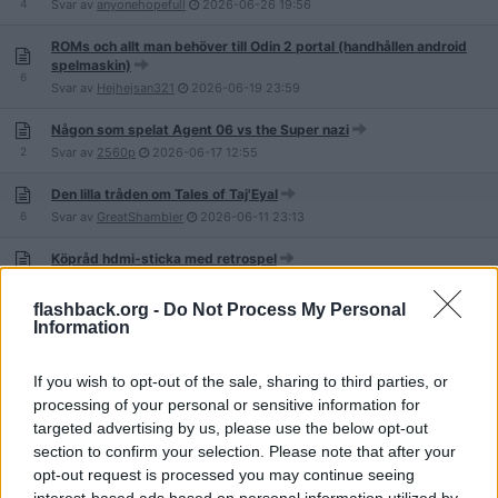
4
Svar av
anyonehopefull
2026-06-26
19:56
ROMs och allt man behöver till Odin 2 portal (handhållen android
spelmaskin)
6
Svar av
Hejhejsan321
2026-06-19
23:59
Någon som spelat Agent 06 vs the Super nazi
2
Svar av
2560p
2026-06-17
12:55
Den lilla tråden om Tales of Taj'Eyal
6
Svar av
GreatShambler
2026-06-11
23:13
Köpråd hdmi-sticka med retrospel
5
Svar av
Fanten
2026-05-30
15:31
flashback.org -
Do Not Process My Personal
Vilket spel vill ni se en remake på?
Information
1 357
Svar av
lhffan
2026-04-29
16:02
If you wish to opt-out of the sale, sharing to third parties, or
Dino Crisis remake?
processing of your personal or sensitive information for
3
Svar av
Tavastehus
2026-04-25
00:56
targeted advertising by us, please use the below opt-out
section to confirm your selection. Please note that after your
Bestoldgames.net
opt-out request is processed you may continue seeing
10
Svar av
Bassplay
2026-04-24
15:33
interest-based ads based on personal information utilized by