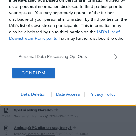
Levande Böckers titlar och barndomens spel för 90-talister - dags
us or personal information disclosed to third parties prior to
för renässans?
your opt-out. You may separately opt-out of the further
8
Svar av
viola998
2026-04-22
03:03
disclosure of your personal information by third parties on the
IAB’s list of downstream participants. This information may
Final Fantasy 8
also be disclosed by us to third parties on the
IAB’s List of
3
Svar av
Fraggelrock
2026-04-14
10:06
Downstream Participants
that may further disclose it to other
third parties.
Vad tycker ni om Sonic-serien?
36
Svar av
ILoveKnark
2026-04-12
22:41
Personal Data Processing Opt Outs
Vilka var egentligen de bästa spelen till SEGA´s konsoler?
50
Svar av
Kappvandaren
2026-04-07
03:39
CONFIRM
Grand Theft Auto 1
Data Deletion
Data Access
Privacy Policy
90
Svar av
Tavastehus
2026-03-13
12:56
Spel ni aldrig klarade?
2 244
Svar av
StinkStifelz
2026-02-22
21:28
Amiga på PC eller en raspberry?
2
Svar av
Gammal.Trolldom
2026-02-16
14:58