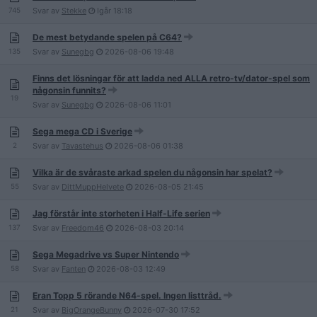
745
Svar av
Stekke
Igår
18:18
De mest betydande spelen på C64?
135
Svar av
Sunegbg
2026-08-06
19:48
Finns det lösningar för att ladda ned ALLA retro-tv/dator-spel som
någonsin funnits?
19
Svar av
Sunegbg
2026-08-06
11:01
Sega mega CD i Sverige
2
Svar av
Tavastehus
2026-08-06
01:38
Vilka är de svåraste arkad spelen du någonsin har spelat?
55
Svar av
DittMuppHelvete
2026-08-05
21:45
Jag förstår inte storheten i Half-Life serien
137
Svar av
Freedom46
2026-08-03
20:14
Sega Megadrive vs Super Nintendo
58
Svar av
Fanten
2026-08-03
12:49
Eran Topp 5 rörande N64-spel. Ingen listtråd.
21
Svar av
BigOrangeBunny
2026-07-30
17:52