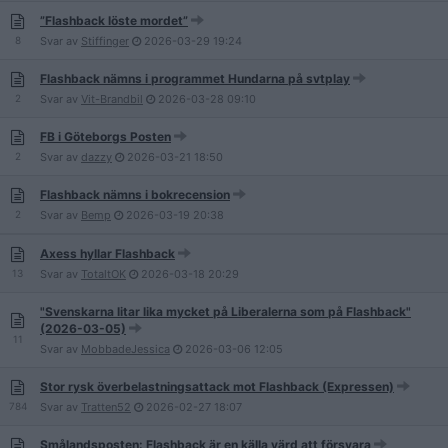
”Flashback löste mordet”
8
Svar av
Stiffinger
2026-03-29
19:24
Flashback nämns i programmet Hundarna på svtplay
2
Svar av
Vit-Brandbil
2026-03-28
09:10
FB i Göteborgs Posten
2
Svar av
dazzy
2026-03-21
18:50
Flashback nämns i bokrecension
2
Svar av
Bemp
2026-03-19
20:38
Axess hyllar Flashback
13
Svar av
TotaltOK
2026-03-18
20:29
"Svenskarna litar lika mycket på Liberalerna som på Flashback"
(2026-03-05)
11
Svar av
MobbadeJessica
2026-03-06
12:05
Stor rysk överbelastningsattack mot Flashback (Expressen)
784
Svar av
Tratten52
2026-02-27
18:07
Smålandsposten: Flashback är en källa värd att försvara