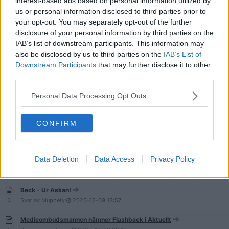
interest-based ads based on personal information utilized by
us or personal information disclosed to third parties prior to
Mest oväntat, FB i Hemmets journal
your opt-out. You may separately opt-out of the further
130
Svar av
Zcapegoat
2025-12-23
08:08
disclosure of your personal information by third parties on the
Rosanna, 34, har varit målsägande i ett tjugotal
IAB’s list of downstream participants. This information may
sexualbrottsanmälningar.
also be disclosed by us to third parties on the
IAB’s List of
15
Svar av
Jazker
2025-12-22
01:09
Downstream Participants
that may further disclose it to other
third parties.
Flashback nämns i Talkshow i P1 om Palmemordet
0
Svar av
snigelslum
2025-12-18
15:14
Personal Data Processing Opt Outs
"T.o.m trollen på Flashback älskar dig, Tuva"- Idolfinalen 2025
3
Svar av
SmarterThanYou
2025-12-17
19:40
CONFIRM
Data Deletion
Data Access
Privacy Policy
Artdatabanken sprids på Flashback – för att hitta knarksvamp
13
Svar av
Sun Ruler
2025-12-17
11:46
Beck - Ur Askan!
3
Svar av
Muppety
2025-12-09
13:57
Medieombudsmannen nämner Flashback i Aktuellt