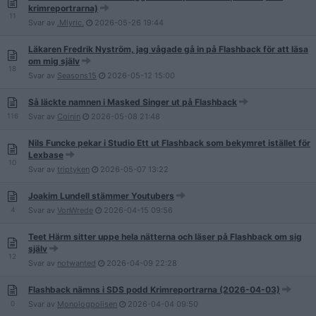
krimreportrarna)
11
Svar av
.Mlyric.
2026-05-26
19:44
Läkaren Fredrik Nyström, jag vågade gå in på Flashback för att läsa
om mig själv
18
Svar av
Seasons15
2026-05-12
15:00
Så läckte namnen i Masked Singer ut på Flashback
116
Svar av
Coinin
2026-05-08
21:48
Nils Funcke pekar i Studio Ett ut Flashback som bekymret istället för
Lexbase
10
Svar av
triptyken
2026-05-07
13:22
Joakim Lundell stämmer Youtubers
4
Svar av
VonWrede
2026-04-15
09:56
Teet Härm sitter uppe hela nätterna och läser på Flashback om sig
själv
12
Svar av
notwanted
2026-04-09
22:28
Flashback nämns i SDS podd Krimreportrarna (2026-04-03)
0
Svar av
Monologpolisen
2026-04-04
09:50