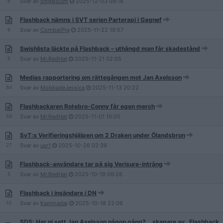
6
Svar av
snigelslum
2025-12-03
09:16
Flashback nämns i SVT serien Parterapi i Gagnef
6
Svar av
CombatPig
2025-11-22
19:57
Swishlista läckte på Flashback – uthängd man får skadestånd
6
Svar av
Mr.RedHat
2025-11-21
02:05
Medias rapportering om rättegången mot Jan Axelsson
84
Svar av
MobbadeJessica
2025-11-13
20:22
Flashbackaren Rotebro-Conny får egen merch
59
Svar av
Mr.RedHat
2025-11-01
10:05
SvT:s Verifieringshjälpen om 2 Draken under Ölandsbron
27
Svar av
usr1
2025-10-26
02:39
Flashback-användare tar på sig Verisure-intrång
5
Svar av
Mr.RedHat
2025-10-19
09:28
Flashback i insändare i DN
10
Svar av
Kammadaj
2025-10-18
22:06
SDS: Har ni sett Jan Axelsson någon gång?… skapare av…Flashback