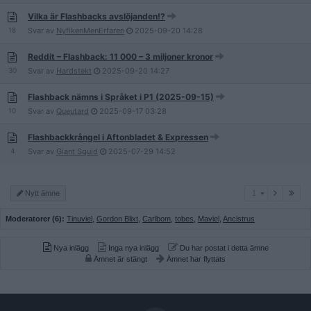
Vilka är Flashbacks avslöjanden!?
18
Svar av
NyfikenMenErfaren
2025-09-20
14:28
Reddit – Flashback: 11 000 – 3 miljoner kronor
30
Svar av
Hardstekt
2025-09-20
14:27
Flashback nämns i Språket i P1 (2025-09-15)
10
Svar av
Queutard
2025-09-17
03:28
Flashbackkrångel i Aftonbladet & Expressen
4
Svar av
Giant Squid
2025-07-29
14:52
1
Nytt ämne
1
Moderatorer (6):
Tinuviel
,
Gordon Blixt
,
Carlbom
,
tobes
,
Maviel
,
Ancistrus
Nya inlägg
Inga nya inlägg
Du har postat i detta ämne
Ämnet är stängt
Ämnet har flyttats