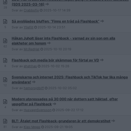
(SDS 2025-03-16)
28
Svar av
Crabbofix
2025-10-17
14:39
Så avslöjades bluffen: ”Finns en tråd på Flashback”
5
Svar av
Yllefilt
2025-10-14
23:51
Håkan Juholt läser inte Flashback - varnad av sin son om alla
elakheter om honom
62
Svar av
Mr.RedHat
2025-10-10
20:19
Flashback och media bör skämmas för förtal av VD
8
Svar av
ehehhas
2025-10-02
15:26
Svenskarna och internet 2025: Flashback och TikTok har lika många
användare!
12
Svar av
hemorojdbiff
2025-10-02
05:02
Modern utpressades på 30 000 när dottern satt häktad, efter
uppgifter på Flashback
4
Svar av
HusvagnSvensson
2025-09-22
17:12
BLT: Åtalet mot Flashback-grundaren är ett demokratihot
81
Svar av
Klas-Vegas
2025-09-21
19:05