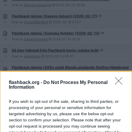
14
Svar av
MuhammedsArsle
2026-02-20
19:59
Flashback nämns i Dagens industri (2026-02-17)
0
Svar av
CyrusGNetWork
2026-02-18
07:57
Flashback nämns i Svenska Nyheter (2026-02-13)
3
Svar av
Dagdrommaren
2026-02-14
16:19
Så blev fejkmejl från Flashback bevis i adelns bråk
0
Svar av
snigelslum
2026-02-14
08:47
Flashback nämns i SVDs podd Blenda angående Staffan Hildebrand
2
Svar av
Room531
2026-02-10
12:59
flashback.org -
Do Not Process My Personal
Information
Flashback nämns i rapport om Örebroskjutningen
6
Svar av
Kammadaj
2026-01-30
13:34
If you wish to opt-out of the sale, sharing to third parties, or
GVFÖ-stjärnorna: "Läser inga Flashback-trådar"
processing of your personal or sensitive information for
11
Svar av
SmarterThanYou
2026-01-18
12:04
targeted advertising by us, please use the below opt-out
section to confirm your selection. Please note that after your
Flashback nämns på ledarsidan i Ljusnan
opt-out request is processed you may continue seeing
3
Svar av
GreffueAnthonius
2025-12-26
13:50