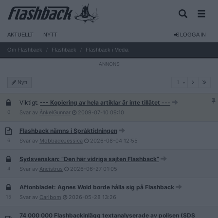
AKTUELLT
NYTT
LOGGA IN
Om Flashback
Flashback
Flashback i Media
1
Nytt
1
Viktigt:
--- Kopiering av hela artiklar är inte tillåtet ---
0
Svar av
ÅnkelGunnar
2009-07-10
09:10
Flashback nämns i Språktidningen
6
Svar av
MobbadeJessica
2026-08-04
12:55
Sydsvenskan: ”Den här vidriga sajten Flashback”
4
Svar av
Ancistrus
2026-06-27
01:05
Aftonbladet: Agnes Wold borde hålla sig på Flashback
15
Svar av
Carlbom
2026-05-28
13:26
74 000 000 Flashbackinlägg textanalyserade av polisen (SDS