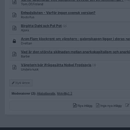
Tom.Of.Finland
Enhedslisten - Varför ingen svensk version?
Rodolfus
Birgitta Dahl och Pol Pot
(2)
Ajaxx
Aron Flam klockrent om vänstern : galenskapen ligger i deras na
Drettan
Vad är den största skilnaden mellan anarkokapitalism och anark
Barbe
Vänstern bör ifrågasätta Nobel Fredspris
(3)
Undersnusk
Nytt ämne
Moderatorer (2):
Allaballawalla
,
Motvillig1.2
Nya inlägg
Inga nya inlägg