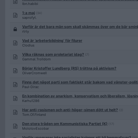
Ibn.habibi
1:a maj
(34)
saprofyt.
Varför är det bara män som skall skämmas över om de bär smin
rtrty
Vad är ’arbeterbildning’ för filurer
Clodius
Vilka räknas som proletariat idag?
(7)
Gammal.Trolldom
Börjar Kristoffer Lundberg (RS) tröttna på aktivism?
OliverCromwell
Finns det något parti som faktiskt står bakom vad vänster-polit
Paul-Dirac
En kombination av anarkism, konservatism och liberalism, lösni
Karhu1286
Har anti-rasismen och anti-höger-simen dött ut helt?
(2)
Tom.Of.Finland
Den stora tråden om Kommunistiska Partiet (K)
(17)
MolotovEscobar
Varför uppmanar inte socialister kvinnor att bli hemmafruar?
(10)