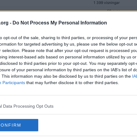
1 399 visningar
59 svar
2 909 visningar
a
.org -
Do Not Process My Personal Information
586 svar
52 998 visningar
to opt-out of the sale, sharing to third parties, or processing of your per
5 083 svar
formation for targeted advertising by us, please use the below opt-out s
670 002 visningar
r selection. Please note that after your opt-out request is processed y
i)
5 svar
eing interest-based ads based on personal information utilized by us or
979 visningar
disclosed to third parties prior to your opt-out. You may separately opt-
na – samma mekanism
9 svar
losure of your personal information by third parties on the IAB’s list of
923 visningar
. This information may also be disclosed by us to third parties on the
IA
10 svar
Participants
that may further disclose it to other third parties.
2 181 visningar
1 100 svar
140 217 visningar
l Data Processing Opt Outs
475 svar
40)
191 183 visningar
a
 förbi
588 svar
(50)
CONFIRM
18 382 visningar
n som lever än idag
14 svar
(2)