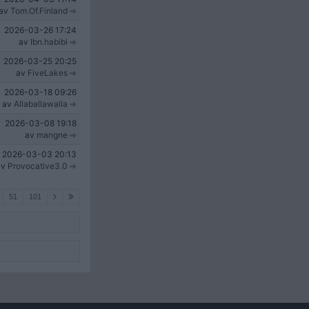
av
Tom.Of.Finland
2026-03-26
17:24
av
Ibn.habibi
2026-03-25
20:25
av
FiveLakes
2026-03-18
09:26
av
Allaballawalla
2026-03-08
19:18
av
mangne
2026-03-03
20:13
av
Provocative3.0
51
101