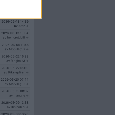
av
kyrkstocken
2026-06-15
06:54
av
Abetterworld
2026-06-13
14:39
av
Aron
2026-06-13
13:04
av
hemorojdbiff
2026-06-05
11:46
av
Motvillig1.2
2026-05-22
16:33
av
Ringhals3
2026-05-22
09:10
av
Riksreptilen
2026-05-20
07:44
av
Motvillig1.2
2026-05-19
08:37
av
mangne
2026-05-09
13:38
av
Ibn.habibi
2026-05-08
13:20