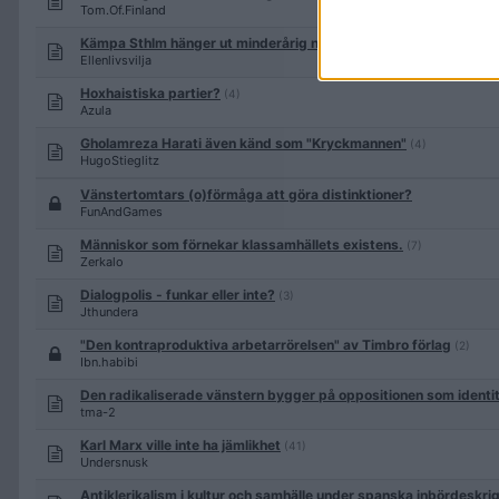
Tom.Of.Finland
Kämpa Sthlm hänger ut minderårig nationalist med kopplingar til
Ellenlivsvilja
Hoxhaistiska partier?
(4)
Azula
Gholamreza Harati även känd som "Kryckmannen"
(4)
HugoStieglitz
Vänstertomtars (o)förmåga att göra distinktioner?
FunAndGames
Människor som förnekar klassamhällets existens.
(7)
Zerkalo
Dialogpolis - funkar eller inte?
(3)
Jthundera
"Den kontraproduktiva arbetarrörelsen" av Timbro förlag
(2)
Ibn.habibi
Den radikaliserade vänstern bygger på oppositionen som identi
tma-2
Karl Marx ville inte ha jämlikhet
(41)
Undersnusk
Antiklerikalism i kultur och samhälle under spanska inbördeskri