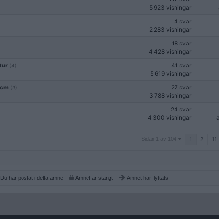
5 923 visningar
4 svar
2 283 visningar
18 svar
4 428 visningar
tur
41 svar
(4)
5 619 visningar
ism
27 svar
(3)
3 788 visningar
24 svar
4 300 visningar
Sidan
Sidan 1 av 104
1
2
11
1
av
104
Du har postat i detta ämne
Ämnet är stängt
Ämnet har flyttats