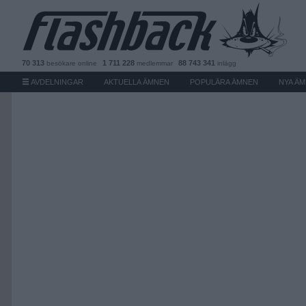
70 313
1 711 228
88 743 341
besökare
online
medlemmar
inlägg
AVDELNINGAR
AKTUELLA ÄMNEN
POPULÄRA ÄMNEN
NYA Ä