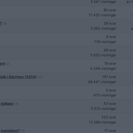
5 247 visningar
av
80 svar
17 420 visningar
t?
58 svar
(5)
2 263 visningar
6 svar
716 visningar
46 svar
3 930 visningar
ern
19 svar
(2)
4 246 visningar
ök i Kärrtorp (2014)
197 svar
(17)
48 447 visningar
3 svar
475 visningar
 kollaps
43 svar
(4)
3 012 visningar
232 svar
13 296 visningar
i-kapialism?
17 svar
(2)