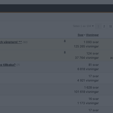
Sidan
Sidan 1 av 104
1
2
11
1
av
Svar
•
Visningar
104
ch vänstern! **
1 093 svar
(92)
125 265 visningar
124 svar
37 764 visningar
a
s tillbaka?
81 svar
(7)
6 818 visningar
17 svar
4 921 visningar
1 628 svar
101 618 visningar
16 svar
1 173 visningar
17 svar