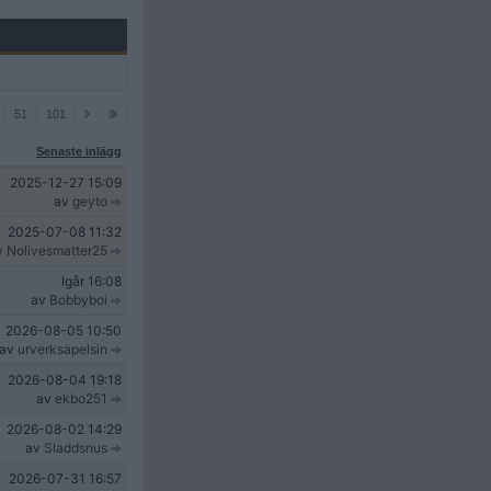
51
101
Senaste inlägg
2025-12-27
15:09
av
geyto
2025-07-08
11:32
v
Nolivesmatter25
Igår
16:08
av
Bobbyboi
2026-08-05
10:50
av
urverksapelsin
2026-08-04
19:18
av
ekbo251
2026-08-02
14:29
av
Sladdsnus
2026-07-31
16:57