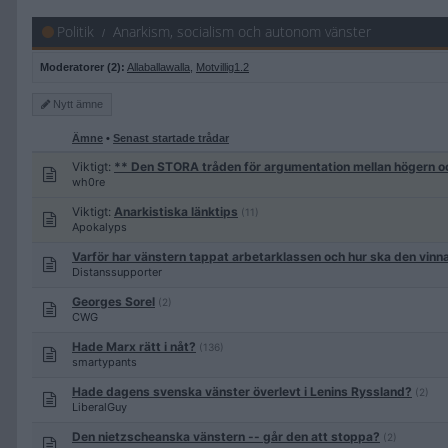
Politik
Anarkism, socialism och autonom vänster
Moderatorer (2):
Allaballawalla
,
Motvillig1.2
Nytt
ämne
Ämne
•
Senast startade trådar
Viktigt:
** Den STORA tråden för argumentation mellan högern o
wh0re
Viktigt:
Anarkistiska länktips
(11)
Apokalyps
Varför har vänstern tappat arbetarklassen och hur ska den vinna
Distanssupporter
Georges Sorel
(2)
CWG
Hade Marx rätt i nåt?
(136)
smartypants
Hade dagens svenska vänster överlevt i Lenins Ryssland?
(2)
LiberalGuy
Den nietzscheanska vänstern -- går den att stoppa?
(2)