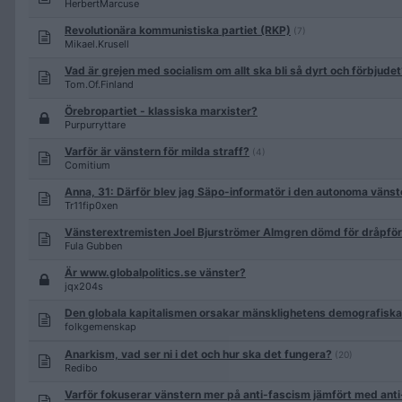
HerbertMarcuse
Revolutionära kommunistiska partiet (RKP)
(7)
Mikael.Krusell
Vad är grejen med socialism om allt ska bli så dyrt och förbjude
Tom.Of.Finland
Örebropartiet - klassiska marxister?
Purpurryttare
Varför är vänstern för milda straff?
(4)
Comitium
Anna, 31: Därför blev jag Säpo-informatör i den autonoma vänst
Tr11fip0xen
Vänsterextremisten Joel Bjurströmer Almgren dömd för dråpförs
Fula Gubben
Är www.globalpolitics.se vänster?
jqx204s
Den globala kapitalismen orsakar mänsklighetens demografiska
folkgemenskap
Anarkism, vad ser ni i det och hur ska det fungera?
(20)
Redibo
Varför fokuserar vänstern mer på anti-fascism jämfört med ant