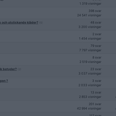
1 319 visningar
398 svar
24 541 visningar
k och utstickande kläder?
48 svar
(5)
3 200 visningar
2 svar
1 454 visningar
79 svar
7 797 visningar
8 svar
2 519 visningar
ik betyder?
23 svar
(2)
3 037 visningar
ngen ?
3 svar
2 033 visningar
13 svar
2 853 visningar
201 svar
42 994 visningar
117 svar