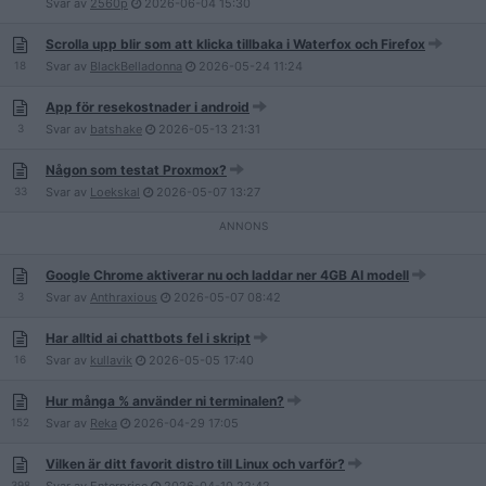
Svar av
2560p
2026-06-04
15:30
Scrolla upp blir som att klicka tillbaka i Waterfox och Firefox
18
Svar av
BlackBelladonna
2026-05-24
11:24
App för resekostnader i android
3
Svar av
batshake
2026-05-13
21:31
Någon som testat Proxmox?
33
Svar av
Loekskal
2026-05-07
13:27
Google Chrome aktiverar nu och laddar ner 4GB AI modell
3
Svar av
Anthraxious
2026-05-07
08:42
Har alltid ai chattbots fel i skript
16
Svar av
kullavik
2026-05-05
17:40
Hur många % använder ni terminalen?
152
Svar av
Reka
2026-04-29
17:05
Vilken är ditt favorit distro till Linux och varför?
398