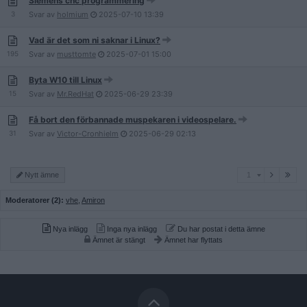
Siemens cnc programmering
3
Svar av
holmium
2025-07-10
13:39
Vad är det som ni saknar i Linux?
195
Svar av
musttomte
2025-07-01
15:00
Byta W10 till Linux
15
Svar av
Mr.RedHat
2025-06-29
23:39
Få bort den förbannade muspekaren i videospelare.
31
Svar av
Victor-Cronhielm
2025-06-29
02:13
1
Nytt ämne
1
Moderatorer (2):
vhe
,
Amiron
Nya inlägg
Inga nya inlägg
Du har postat i detta ämne
Ämnet är stängt
Ämnet har flyttats