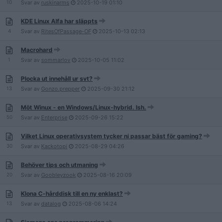
10
Svar av
ruskinarms
2025-10-19
01:10
KDE Linux Alfa har släppts
4
Svar av
RitesOfPassage-OF
2025-10-13
02:13
Macrohard
1
Svar av
sommarlov
2025-10-05
11:02
Plocka ut innehåll ur svt?
13
Svar av
Gonzo.prepper
2025-09-30
21:12
Möt Winux - en Windows/Linux-hybrid. Ish.
50
Svar av
Enterprise
2025-09-26
15:22
Vilket Linux operativsystem tycker ni passar bäst för gaming?
30
Svar av
Kackotopi
2025-08-29
04:26
Behöver tips och utmaning
20
Svar av
Goobleyzook
2025-08-16
20:09
Klona C-hårddisk till en ny enklast?
13
Svar av
datalog
2025-08-06
14:24