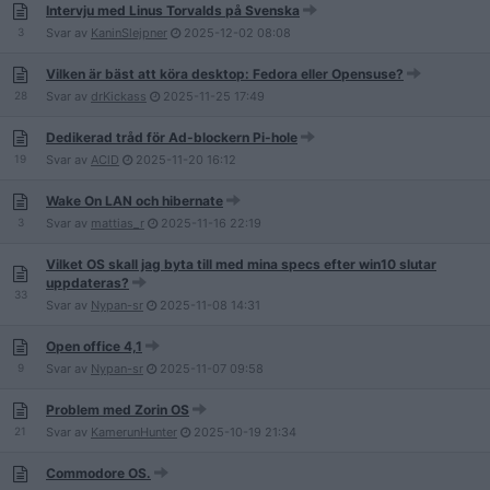
Intervju med Linus Torvalds på Svenska
3
Svar av
KaninSlejpner
2025-12-02
08:08
Vilken är bäst att köra desktop: Fedora eller Opensuse?
28
Svar av
drKickass
2025-11-25
17:49
Dedikerad tråd för Ad-blockern Pi-hole
19
Svar av
AClD
2025-11-20
16:12
Wake On LAN och hibernate
3
Svar av
mattias_r
2025-11-16
22:19
Vilket OS skall jag byta till med mina specs efter win10 slutar
uppdateras?
33
Svar av
Nypan-sr
2025-11-08
14:31
Open office 4,1
9
Svar av
Nypan-sr
2025-11-07
09:58
Problem med Zorin OS
21
Svar av
KamerunHunter
2025-10-19
21:34
Commodore OS.