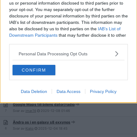
us or personal information disclosed to third parties prior to
Qubes OS 4.0 ute
your opt-out. You may separately opt-out of the further
27
Svar av
Jumpjet
2026-01-26
17:30
disclosure of your personal information by third parties on the
Mediaserver- Linux till apple tv
IAB’s list of downstream participants. This information may
21
Svar av
QP Cheese
2026-01-10
12:44
also be disclosed by us to third parties on the
IAB’s List of
Downstream Participants
that may further disclose it to other
Fönster knappar försvinner med Gnome Shell.
third parties.
4
Svar av
GrayPagan
2026-01-01
22:15
Personal Data Processing Opt Outs
NixOS och Nix - en funktionell deklarativ Linuxdistro
2
Svar av
eikthyrnir
2026-01-01
02:51
CONFIRM
Varför kör ni linux?
Data Deletion
Data Access
Privacy Policy
292
Svar av
Viethatt
2025-12-15
01:13
Google Maps till bilens dator/radio
7
Svar av
imar74
2025-12-08
01:46
Ändra os i en galaxy s8 exxynos
6
Svar av
Kiato
2025-12-04
18:45