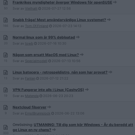
Frankrikes myndigheter överger Windows för openSUSE
50
Svar av
Viethatt
2026-07-27
12:56
Snabb fråga! Mest användarvänliga Linux systemet?
166
Svar av
Tom.Of.Finland
2026-07-23
14:13
Normal linux som är 99% debloatad
20
Svar av
towb
2026-07-16
10:30
Någon som ersatt MacOS med Linux?
15
Svar av
Specialmodell
2026-07-13
10:56
Linux batocera - retrospeldistro, nån som har provat?
13
Svar av
Fanten
2026-07-12
21:22
VPN Fungerar inte alls i Linux (CashyOS)
19
Svar av
Matenda
2026-06-23
20:23
Nextcloud filserver
9
Svar av
ErnstBrunnslock
2026-06-22
13:06
Omröstning:
UTMANING: Till dig som kör Windows - Är du beredd att
ge Linux en ny chans?
333