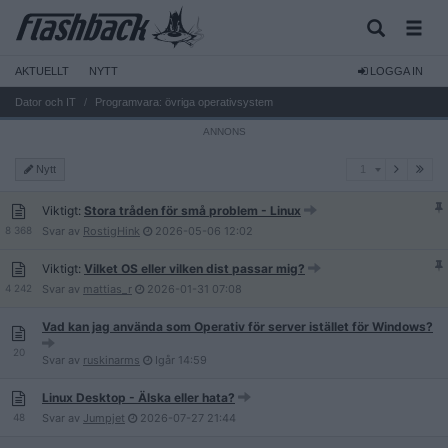
AKTUELLT
NYTT
LOGGA IN
Dator och IT
Programvara: övriga operativsystem
1
Nytt
1
Viktigt:
Stora tråden för små problem - Linux
8 368
Svar av
RostigHink
2026-05-06
12:02
Viktigt:
Vilket OS eller vilken dist passar mig?
4 242
Svar av
mattias_r
2026-01-31
07:08
Vad kan jag använda som Operativ för server istället för Windows?
20
Svar av
ruskinarms
Igår
14:59
Linux Desktop - Älska eller hata?
48
Svar av
Jumpjet
2026-07-27
21:44