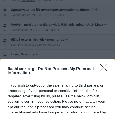
Svar av
Enterprise
2026-04-10
22:42
Operativsystem för utvecklare/serveradmins (devops)
45
Svar av
Mr.RedHat
2026-03-27
08:01
Problem med att installera nvidia 580-drivrutiner i Artix Linux
2
Svar av
Jumpjet
2026-03-23
16:13
Hjälp? extern hård-disk mountar ej.
5
Svar av
ullebull
2026-03-09
08:33
Linux, Omarchy
2
Svar av
ovikspojken
2026-03-05
15:52
flashback.org -
Do Not Process My Personal
Os/mjukvara för virtualisering?
Information
27
Svar av
Jumpjet
2026-02-21
15:32
Linux Mint - världens bästa operativsystem?
If you wish to opt-out of the sale, sharing to third parties, or
609
Svar av
Rebali179
2026-02-15
17:17
processing of your personal or sensitive information for
targeted advertising by us, please use the below opt-out
[ARCH LINUX FOR DUMMIES] - Steg för steg guide från start till
section to confirm your selection. Please note that after your
färdig installation.
40
opt-out request is processed you may continue seeing
Svar av
ArttuWiskarin
2026-02-07
09:56
interest-based ads based on personal information utilized by