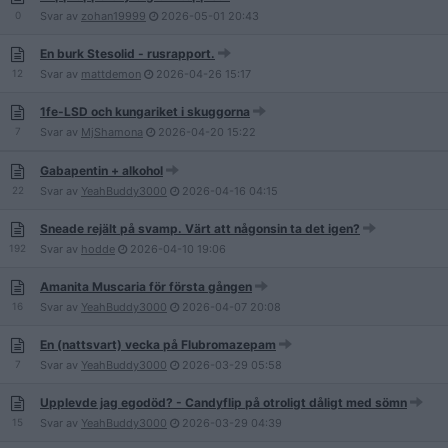
0
Svar av
zohan19999
2026-05-01
20:43
En burk Stesolid - rusrapport.
12
Svar av
mattdemon
2026-04-26
15:17
1fe-LSD och kungariket i skuggorna
7
Svar av
MjShamona
2026-04-20
15:22
Gabapentin + alkohol
22
Svar av
YeahBuddy3000
2026-04-16
04:15
Sneade rejält på svamp. Värt att någonsin ta det igen?
192
Svar av
hodde
2026-04-10
19:06
Amanita Muscaria för första gången
16
Svar av
YeahBuddy3000
2026-04-07
20:08
En (nattsvart) vecka på Flubromazepam
7
Svar av
YeahBuddy3000
2026-03-29
05:58
Upplevde jag egodöd? - Candyflip på otroligt dåligt med sömn
15
Svar av
YeahBuddy3000
2026-03-29
04:39