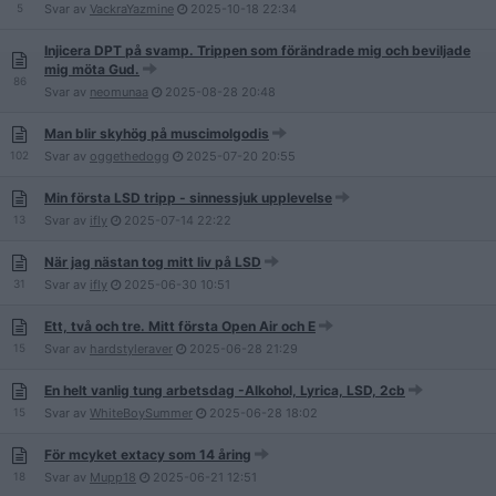
5
Svar av
VackraYazmine
2025-10-18
22:34
Injicera DPT på svamp. Trippen som förändrade mig och beviljade
mig möta Gud.
86
Svar av
neomunaa
2025-08-28
20:48
Man blir skyhög på muscimolgodis
102
Svar av
oggethedogg
2025-07-20
20:55
Min första LSD tripp - sinnessjuk upplevelse
13
Svar av
ifly
2025-07-14
22:22
När jag nästan tog mitt liv på LSD
31
Svar av
ifly
2025-06-30
10:51
Ett, två och tre. Mitt första Open Air och E
15
Svar av
hardstyleraver
2025-06-28
21:29
En helt vanlig tung arbetsdag -Alkohol, Lyrica, LSD, 2cb
15
Svar av
WhiteBoySummer
2025-06-28
18:02
För mcyket extacy som 14 åring
18
Svar av
Mupp18
2025-06-21
12:51