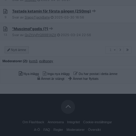
Testade ketamin för första gången (250mg)
9
Svar av
SlappTjackBalle
2025-03-30
16:56
"Muscimol"godis (?)
13
Svar av
QxZtVyPrQ9981AZX
2025-03-24
22:56
1
Nytt ämne
1
Moderatorer (2):
kvm3
,
evilhoney
Nya inlägg
Inga nya inlägg
Du har postat i detta ämne
Ämnet är stängt
Ämnet har flyttats
Om Flashback
Annonsera
Integritet
Cookie-inställningar
A-Ö
FAQ
Regler
Moderatorer
Översikt