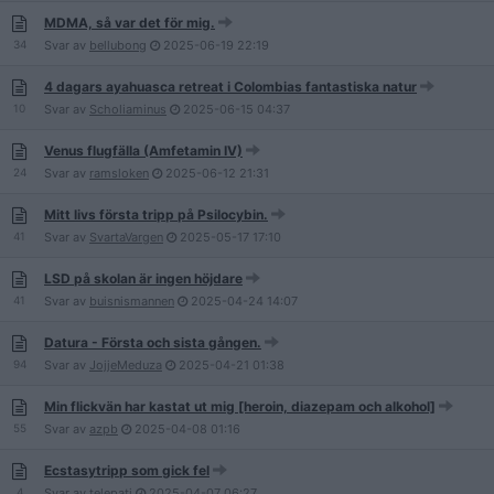
MDMA, så var det för mig.
34
Svar av
bellubong
2025-06-19
22:19
4 dagars ayahuasca retreat i Colombias fantastiska natur
10
Svar av
Scholiaminus
2025-06-15
04:37
Venus flugfälla (Amfetamin IV)
24
Svar av
ramsloken
2025-06-12
21:31
Mitt livs första tripp på Psilocybin.
41
Svar av
SvartaVargen
2025-05-17
17:10
LSD på skolan är ingen höjdare
41
Svar av
buisnismannen
2025-04-24
14:07
Datura - Första och sista gången.
94
Svar av
JojjeMeduza
2025-04-21
01:38
Min flickvän har kastat ut mig [heroin, diazepam och alkohol]
55
Svar av
azpb
2025-04-08
01:16
Ecstasytripp som gick fel
4
Svar av
telepati
2025-04-07
06:27