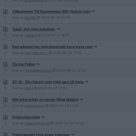
Svar av
MjShamona
2026-08-02
23:04
Välkommen Till Summoners Rift (Salvia trip)
7
Svar av
Berit85
2026-07-13
20:56
Tussi, det rosa kokainet.
41
Svar av
Leibach
2026-07-11
18:33
Den gången jag överdoserade kava kava root
14
Svar av
Carl-Ann von s
2026-06-20
17:08
Första Fyllan
40
Svar av
MobbadeJessica
2026-06-20
12:43
2C-B - Ett riskorn som bjöd upp till dans
6
Svar av
kvm3
2026-06-07
17:22
Min erfarenhet av heroin (Blue Magic)
44
Svar av
olasvensson
2026-05-26
21:24
Psilocybin tripp
6
Svar av
claesvonhamlet
2026-05-04
15:05
Tripprapport fyra gram toppisar