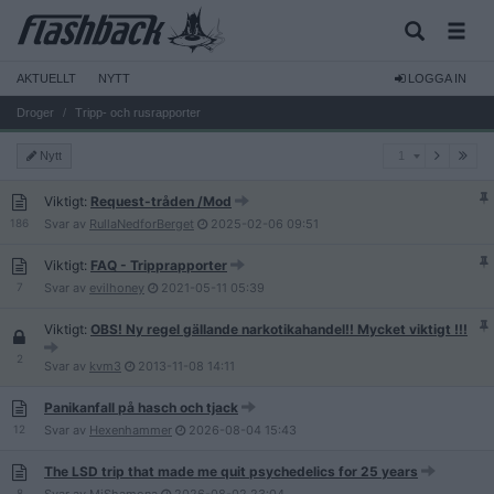
AKTUELLT
NYTT
LOGGA IN
Droger
Tripp- och rusrapporter
1
Nytt
1
Viktigt:
Request-tråden /Mod
186
Svar av
RullaNedforBerget
2025-02-06
09:51
Viktigt:
FAQ - Tripprapporter
7
Svar av
evilhoney
2021-05-11
05:39
Viktigt:
OBS! Ny regel gällande narkotikahandel!! Mycket viktigt !!!
2
Svar av
kvm3
2013-11-08
14:11
Panikanfall på hasch och tjack
12
Svar av
Hexenhammer
2026-08-04
15:43
The LSD trip that made me quit psychedelics for 25 years
8