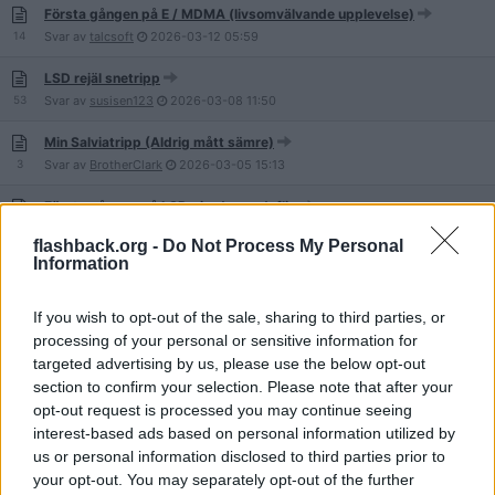
Första gången på E / MDMA (livsomvälvande upplevelse)
14
Svar av
talcsoft
2026-03-12
05:59
LSD rejäl snetripp
53
Svar av
susisen123
2026-03-08
11:50
Min Salviatripp (Aldrig mått sämre)
3
Svar av
BrotherClark
2026-03-05
15:13
Första gången på LSD gjorde candyflip
10
Svar av
susisen123
2026-03-01
23:14
flashback.org -
Do Not Process My Personal
Information
Tramadol + Orgasm
24
Svar av
solimann
2026-02-19
11:33
If you wish to opt-out of the sale, sharing to third parties, or
Keruber, serafer och Messias - Psilocybe Semilanceata
processing of your personal or sensitive information for
16
Svar av
Avkodad
2026-02-01
21:43
targeted advertising by us, please use the below opt-out
section to confirm your selection. Please note that after your
Gräs+stress/ångest resulterade i snerus
opt-out request is processed you may continue seeing
2
Svar av
jontespungkula
2026-01-15
19:44
interest-based ads based on personal information utilized by
us or personal information disclosed to third parties prior to
Mitt första möte med liv i hyperspace (DMT)
your opt-out. You may separately opt-out of the further
22
Svar av
Gevo9667
2026-01-14
13:30