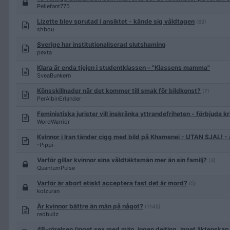
Pellefant775
Lizette blev sprutad i ansiktet - kände sig våldtagen
(62)
shbou
Sverige har institutionaliserad slutshaming
pexta
Klara är enda tjejen i studentklassen – "Klassens mamma"
SveaBunkern
Könsskillnader när det kommer till smak för bildkonst?
(7)
PerAlbinErlander
Feministiska jurister vill inskränka yttrandefriheten - förbjuda k
WordWarrior
Kvinnor i Iran tänder cigg med bild på Khamenei - UTAN SJAL! - ä
-Pippi-
Varför gillar kvinnor sina våldtäktsmän mer än sin familj?
(3)
QuantumPulse
Varför är abort etiskt acceptera fast det är mord?
(5)
kolzuran
Är kvinnor bättre än män på något?
(1145)
redbullz
4B-rörelsen (inget sex med män, ingen dejting, inget äktenskap