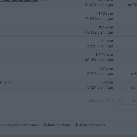
91 424 visningar
av
Ta
1 142 svar
71 249 visningar
204 svar
18 182 visningar
21 svar
2 220 visningar
1 220 svar
48 154 visningar
127 svar
6 777 visningar
av
H
...?
53 svar
(5)
5 124 visningar
av
Sidan
Sidan 1 av 219
1
2
11
1
av
219
Du har postat i detta ämne
Ämnet är stängt
Ämnet har flyttats