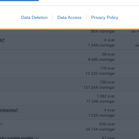
7 756 visningar
a
9 940 svar
Data Deletion
Data Access
416 192 visningar
Privacy Policy
2 svar
904 visningar
av
H
ck?
4 svar
1 349 visningar
a
56 svar
6 495 visningar
179 svar
13 230 visningar
756 svar
137 244 visningar
1 082 svar
77 266 visningar
iminering?
4 svar
1 025 visningar
530 svar
5)
24 724 visningar
ch i sociala medier
42 svar
(4)