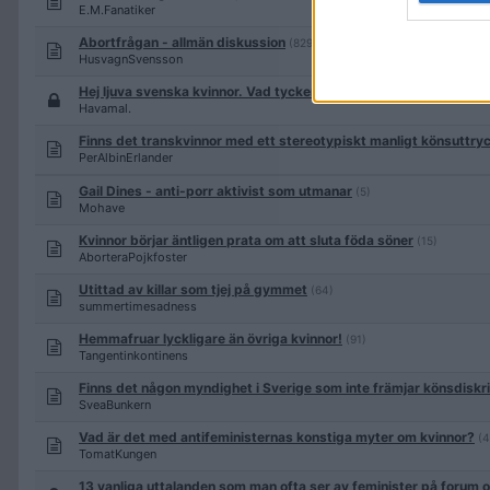
E.M.Fanatiker
Abortfrågan - allmän diskussion
(829)
HusvagnSvensson
Hej ljuva svenska kvinnor. Vad tycker ni om den här texten?
Havamal.
Finns det transkvinnor med ett stereotypiskt manligt könsuttry
PerAlbinErlander
Gail Dines - anti-porr aktivist som utmanar
(5)
Mohave
Kvinnor börjar äntligen prata om att sluta föda söner
(15)
AborteraPojkfoster
Utittad av killar som tjej på gymmet
(64)
summertimesadness
Hemmafruar lyckligare än övriga kvinnor!
(91)
Tangentinkontinens
Finns det någon myndighet i Sverige som inte främjar könsdiskr
SveaBunkern
Vad är det med antifeministernas konstiga myter om kvinnor?
(4
TomatKungen
13 vanliga uttalanden som man ofta ser av feminister på forum o