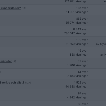
174 621 visningar
a
 i underkläder?
167 svar
(14)
11 901 visningar
862 svar
55 074 visningar
8 343 svar
780 517 visningar
109 svar
11 650 visningar
av
UyC
16 svar
1 358 visningar
av
H
a vänster
37 svar
(4)
1 706 visningar
51 svar
5)
7 103 visningar
 Sverige och väst?
1 522 svar
(127)
40 628 visningar
97 svar
)
4 242 visningar
65 svar