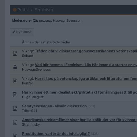
Politik
Feminism
Moderatorer (2):
pewpew
,
HusvagnSvensson
Nytt
ämne
Ämne
•
Senast startade trådar
Viktigt:
Tråden där vi diskuterar genusvetenskapens vetenskapl
Sebaot
Viktigt:
Vad hör hemma i Feminism: Läs här innan du startar en n
HusvagnSvensson
Viktigt:
Har ni tips på vetenskapliga artiklar och litteratur om f
Burk3n
Har kvinnor ett mer idealistiskt/pliktetiskt förhållningssätt till p
HugoStieglitz
Samtyckeslagen -allmän diskussion
(507)
Triton941
Amerikanska reklamfilmer visar hur illa ställt det var för kvinnor
Straminsky
Prostitution, varför är det inte lagligt?
(338)