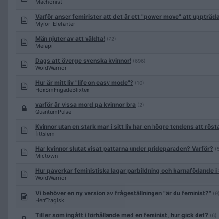
Machonist
Varför anser feminister att det är ett "power move" att uppträda
Myror-Elefanter
Män njuter av att våldta!
(72)
Merapi
Dags att överge svenska kvinnor!
(696)
WordWarrior
Hur är mitt liv "life on easy mode"?
(10)
HonSmFngadeBlixten
varför är vissa mord på kvinnor bra
(2)
QuantumPulse
Kvinnor utan en stark man i sitt liv har en högre tendens att röst
fittslem
Har kvinnor slutat visat pattarna under prideparaden? Varför?
(
Midtown
Hur påverkar feministiska lagar parbildning och barnafödande i
WordWarrior
Vi behöver en ny version av frågeställningen "är du feminist?"
(9
HerrTragisk
Till er som ingått i förhållande med en feminist, hur gick det?
(6)