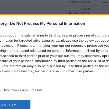
7 903 visningar
av
H
75 svar
4 959 visningar
6 svar
.org -
Do Not Process My Personal Information
1 058 visningar
s fel!
6 svar
1 244 visningar
to opt-out of the sale, sharing to third parties, or processing of your per
formation for targeted advertising by us, please use the below opt-out s
 svag!
200 svar
(17)
r selection. Please note that after your opt-out request is processed y
9 078 visningar
av
eing interest-based ads based on personal information utilized by us or
5 svar
disclosed to third parties prior to your opt-out. You may separately opt-
782 visningar
losure of your personal information by third parties on the IAB’s list of
56 svar
. This information may also be disclosed by us to third parties on the
IA
10 575 visningar
Participants
that may further disclose it to other third parties.
350 svar
22 750 visningar
317 svar
12 500 visningar
l Data Processing Opt Outs
82 svar
4 442 visningar
CONFIRM
112 svar