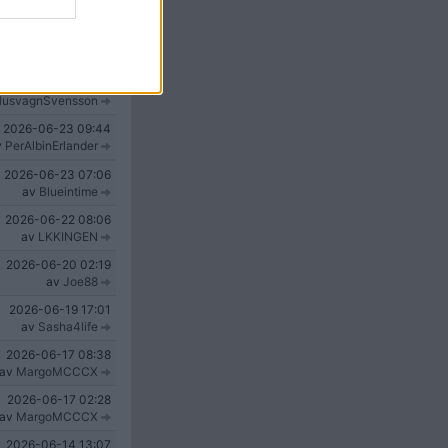
v
BananaChiquita
2026-06-26
10:35
av
Pipsi
2026-06-24
17:33
usvagnSvensson
2026-06-23
09:44
v
PerAlbinErlander
2026-06-23
07:06
av
Blueintime
2026-06-22
08:06
av
LKKINGEN
2026-06-20
02:19
av
Joe88
2026-06-19
17:01
av
Sasha4life
2026-06-17
08:38
av
MargoMCCCX
2026-06-17
02:28
av
MargoMCCCX
2026-06-14
13:07