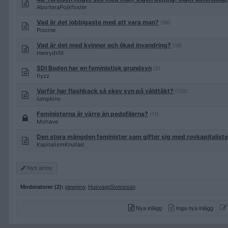
AborteraPojkfoster
Vad är det jobbigaste med att vara man?
(96)
Piscine
Vad är det med kvinnor och ökad invandring?
(18)
HenrydVIII
SDI Boden har en feministisk grundsyn
(2)
flyzz
Varför har flashback så skev syn på våldtäkt?
(102)
lumpkins
Feministerna är värre än pedofilerna?
(11)
Mohave
Den stora mängden feminister som gifter sig med rovkapitalister
KapitalismKnullad
Nytt ämne
Moderatorer (2):
pewpew
,
HusvagnSvensson
Nya inlägg
Inga nya inlägg