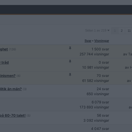
Sidan
Sidan 1 av 219
1
2
11
1
av
Svar
•
Visningar
219
ighet
1 500 svar
(126)
257 744 visningar
av
Ta
y tråd
0 svar
10 981 visningar
av
H
eminismen?
70 svar
(6)
61 582 visningar
av
olitik än män?
24 svar
(3)
650 visningar
6 079 svar
173 693 visningar
a
 på 60-70 talet!
56 svar
(5)
3 092 visningar
4 047 svar