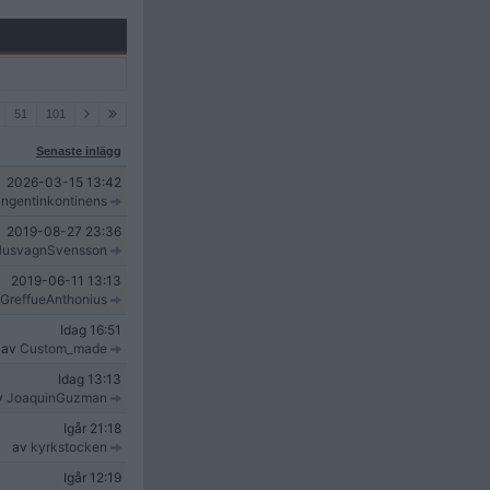
51
101
Senaste inlägg
2026-03-15
13:42
ngentinkontinens
2019-08-27
23:36
usvagnSvensson
2019-06-11
13:13
GreffueAnthonius
Idag
16:51
av
Custom_made
Idag
13:13
v
JoaquinGuzman
Igår
21:18
av
kyrkstocken
Igår
12:19