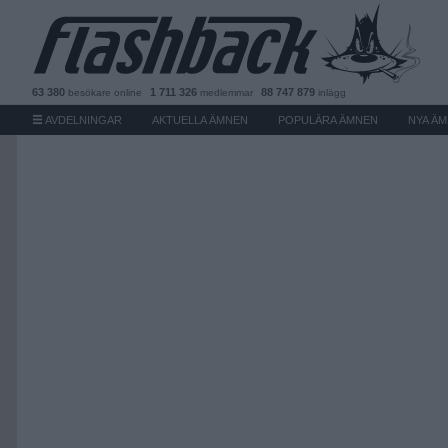
63 380
1 711 326
88 747 879
besökare
online
medlemmar
inlägg
AVDELNINGAR
AKTUELLA ÄMNEN
POPULÄRA ÄMNEN
NYA Ä