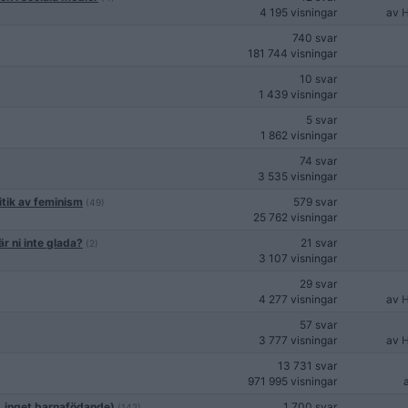
4 195 visningar
av
H
740 svar
181 744 visningar
10 svar
1 439 visningar
5 svar
1 862 visningar
74 svar
3 535 visningar
ritik av feminism
579 svar
(49)
25 762 visningar
r ni inte glada?
21 svar
(2)
3 107 visningar
29 svar
4 277 visningar
av
H
57 svar
3 777 visningar
av
H
13 731 svar
971 995 visningar
, inget barnafödande)
1 700 svar
(142)