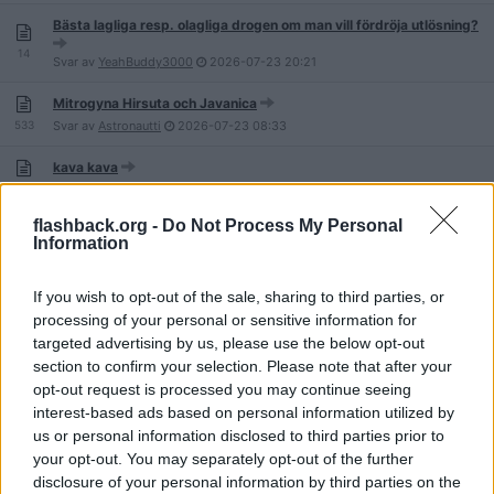
Bästa lagliga resp. olagliga drogen om man vill fördröja utlösning?
14
Svar av
YeahBuddy3000
2026-07-23
20:21
Mitrogyna Hirsuta och Javanica
533
Svar av
Astronautti
2026-07-23
08:33
kava kava
254
Svar av
Frans-Jaeger
2026-07-22
07:57
flashback.org -
Do Not Process My Personal
Kan Jag blanda det här? (frågor om samtidiga intag av olika
Information
droger)
7 203
Svar av
YeahBuddy3000
2026-07-22
03:23
If you wish to opt-out of the sale, sharing to third parties, or
GHB / GBL / 1,4-BD / Gobbe (Sammanslagen)
processing of your personal or sensitive information for
8 383
Svar av
IngeFitta
2026-07-15
14:42
targeted advertising by us, please use the below opt-out
section to confirm your selection. Please note that after your
Vem är läderlasse?
opt-out request is processed you may continue seeing
25
Svar av
Morfar-52
2026-07-12
13:08
interest-based ads based on personal information utilized by
us or personal information disclosed to third parties prior to
Droger från förr som vi älskar och saknar
your opt-out. You may separately opt-out of the further
157
Svar av
IngeFitta
2026-07-12
00:09
disclosure of your personal information by third parties on the