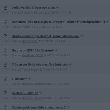
Lyrica vanliga frågor och svar.
21 094
Svar av
SunshineSobotka
2026-08-07
21:55
Den stora "Vad kostar piller/droger?"-tråden [Prisfrågetråden] II
2 736
Svar av
Morfar-52
2026-08-06
13:14
Drogmarknader på Darknet, allmän diskussion.
11 450
Svar av
Username4U
2026-08-05
14:20
Nootropic NSI-189 i Sverige?
104
Svar av
YeahBuddy3000
2026-08-04
11:48
Tråden om förlorade drogförsändelser.
2 193
Svar av
PatrickEkwall
2026-08-03
20:53
L-theanin?
42
Svar av
Hellishexistance
2026-07-31
09:12
Baclofen/Baklofen
652
Svar av
Hellishexistance
2026-07-31
09:04
Sömnmedel man faktiskt somnar av ?