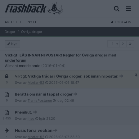
AKTUELLT
NYTT
LOGGA IN
Droger
Övriga droger
1
Nytt
1
Viktigt! LÄS INNAN NI POSTAR! Regler för Övriga droger med
underforum
Allmänt meddelande
(2016-01-04)
Viktigt:
Viktiga trådar i Övriga droger, sök innan ni postar.
0
Svar av
Morfar-52
2025-06-06
18:47
Berätta om när ni tappat droger
9
Svar av
TramsPostaren
Idag
02:49
Phenibut.
3 455
Svar av
jhes
Igår
21:20
Husis förra veckan
-
Svar av
Morfar-52
2026-08-07
23:59