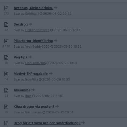
Antabus, tänkte dricka.
272
Svar av
Spiritual1
2026-06-22
20:32
Sexdrog
32
Svar av
Hellishexistance
2026-06-15
17:47
Piller/drog-identifiering
8 290
Svar av
YeahBuddy3000
2026-05-30
16:32
Våg tips
18
Svar av
LionFromZion
2026-05-26
19:01
Methyl-E-Pregabalin
84
Svar av
IngeFitta
2026-05-26
10:35
Akuamma
64
Svar av
jhes
2026-05-22
22:01
Köpa droger via posten?
10
Svar av
Bastuvurpa
2026-05-12
20:51
Drog för att sova bra och smärtlindring?