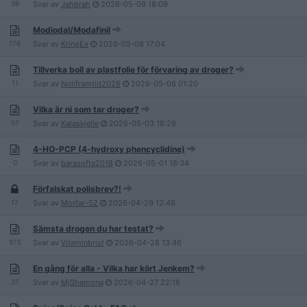
39
Svar av
Jahbrah
2026-05-09
18:09
Modiodal/Modafinil
176
Svar av
KringEx
2026-05-08
17:04
Tillverka boll av plastfolie för förvaring av droger?
11
Svar av
Nollframtid2026
2026-05-06
01:20
Vilka är ni som tar droger?
57
Svar av
Kalaskjelle
2026-05-03
18:28
4-HO-PCP (4-hydroxy phencyclidine)
0
Svar av
barasofta2018
2026-05-01
18:34
Förfalskat polisbrev?!
17
Svar av
Morfar-52
2026-04-29
12:49
Sämsta drogen du har testat?
975
Svar av
Vitaminbrist
2026-04-28
13:46
En gång för alla - Vilka har kört Jenkem?
37
Svar av
MjShamona
2026-04-27
22:16