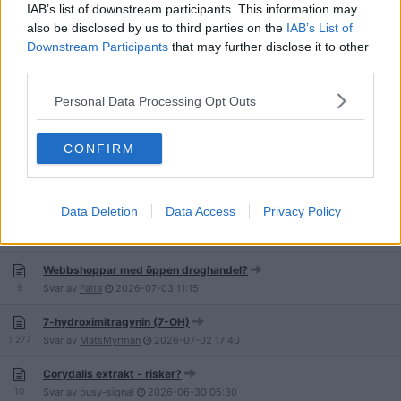
IAB’s list of downstream participants. This information may
Hjortons pulver
also be disclosed by us to third parties on the
IAB’s List of
10
Svar av
MobbadeJessica
2026-07-11
18:31
Downstream Participants
that may further disclose it to other
Tråden om Heminevrin / Klometiazol / Distraneurine
third parties.
261
Svar av
FrankF
2026-07-11
10:27
Personal Data Processing Opt Outs
Lustgas - FAQ vanliga frågor och svar.
4 416
Svar av
WalterGul
2026-07-10
10:56
CONFIRM
Voxra, (Bupropionhydroklorid) Att flumma på
55
Svar av
Ninja5
2026-07-09
19:39
Data Deletion
Data Access
Privacy Policy
Bli drogad på krogen, en modern myt? (sammanfogade trådar)
192
Svar av
Leffe020
2026-07-05
16:51
Webbshoppar med öppen droghandel?
9
Svar av
Falta
2026-07-03
11:15
7-hydroximitragynin (7-OH)
1 277
Svar av
MatsMyrman
2026-07-02
17:40
Corydalis extrakt - risker?
10
Svar av
busy-signal
2026-06-30
05:30