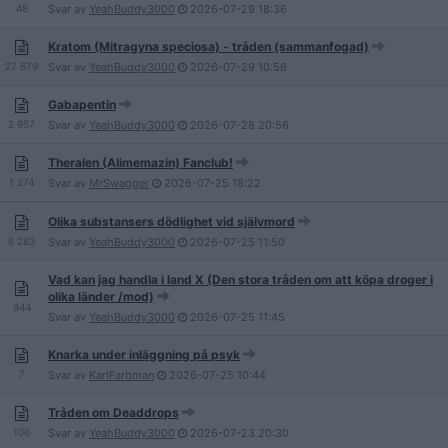
48
Svar av
YeahBuddy3000
2026-07-29
18:36
Kratom (Mitragyna speciosa) - tråden (sammanfogad)
27 679
Svar av
YeahBuddy3000
2026-07-29
10:56
Gabapentin
2 957
Svar av
YeahBuddy3000
2026-07-28
20:56
Theralen (Alimemazin) Fanclub!
1 274
Svar av
MrSwagger
2026-07-25
18:22
Olika substansers dödlighet vid självmord
6 283
Svar av
YeahBuddy3000
2026-07-25
11:50
Vad kan jag handla i land X (Den stora tråden om att köpa droger i
olika länder /mod)
944
Svar av
YeahBuddy3000
2026-07-25
11:45
Knarka under inläggning på psyk
7
Svar av
KarlFarbman
2026-07-25
10:44
Tråden om Deaddrops
106
Svar av
YeahBuddy3000
2026-07-23
20:30