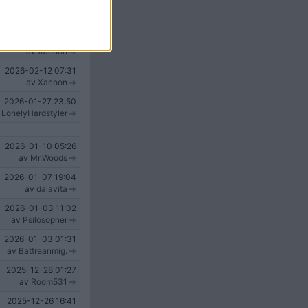
2026-02-12
09:06
av
Xacoon
2026-02-12
08:03
av
Xacoon
2026-02-12
07:31
av
Xacoon
2026-01-27
23:50
v
LonelyHardstyler
2026-01-10
05:26
av
Mr.Woods
2026-01-07
19:04
av
dalavita
2026-01-03
11:02
av
Psilosopher
2026-01-03
01:31
av
Battreanmig.
2025-12-28
01:27
av
Room531
2025-12-26
16:41