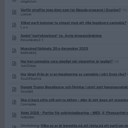
snigelslum
Varför straffar man dem som tar illegala preparat i Sverige?
(10)
Lokioki
Vilket parti kommer ta steget med att vilja legalisera cannabis?
L.o.a
Andel "partyknarkare" vs. övrig droganvändning
Personkrets3-1
Muscimol förbjuds 30:e december 2025
B4RR4845
Hur kan cannabis vara olagligt när cigaretter är lagligt?
(19)
JustZlatan
Hur långt ifrån är vi en legalisering av cannabis i vårt Svea rike?
SoulOfSophia
Donald Trump illegaliserar och förintar i stort sett hampaproduk
Goynald
Ska vi bara sitta still och ta skiten – eller är det dags att organi
Comradee
Valet 2026 - Partier för avkriminalisering - MED, V, Piratpartiet 
nidbilden
Omröstning:
Vilka av er är beredda på att rösta på ett parti om d