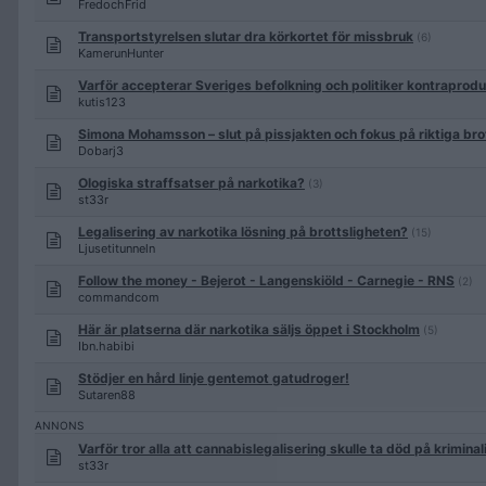
FredochFrid
Transportstyrelsen slutar dra körkortet för missbruk
(6)
KamerunHunter
Varför accepterar Sveriges befolkning och politiker kontraprod
kutis123
Simona Mohamsson – slut på pissjakten och fokus på riktiga bro
Dobarj3
Ologiska straffsatser på narkotika?
(3)
st33r
Legalisering av narkotika lösning på brottsligheten?
(15)
Ljusetitunneln
Follow the money - Bejerot - Langenskiöld - Carnegie - RNS
(2)
commandcom
Här är platserna där narkotika säljs öppet i Stockholm
(5)
Ibn.habibi
Stödjer en hård linje gentemot gatudroger!
Sutaren88
Varför tror alla att cannabislegalisering skulle ta död på kriminal
st33r