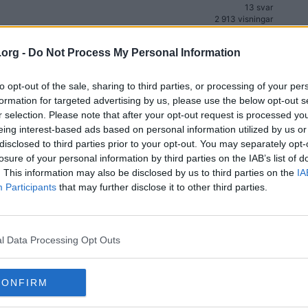
13 svar
2 913 visningar
218 svar
19)
19 902 visningar
.org -
Do Not Process My Personal Information
190 svar
13 940 visningar
to opt-out of the sale, sharing to third parties, or processing of your per
formation for targeted advertising by us, please use the below opt-out s
43 svar
4 553 visningar
r selection. Please note that after your opt-out request is processed y
eing interest-based ads based on personal information utilized by us or
13 svar
9 363 visningar
disclosed to third parties prior to your opt-out. You may separately opt-
losure of your personal information by third parties on the IAB’s list of
429 svar
. This information may also be disclosed by us to third parties on the
IA
35 303 visningar
Participants
that may further disclose it to other third parties.
4 svar
1 865 visningar
57 svar
15 127 visningar
a
l Data Processing Opt Outs
120 svar
8 283 visningar
CONFIRM
48 svar
4 218 visningar