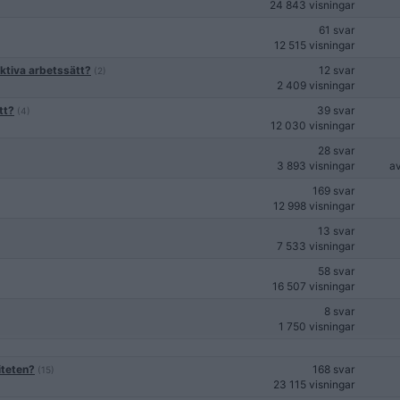
24 843 visningar
61 svar
12 515 visningar
uktiva arbetssätt?
12 svar
(2)
2 409 visningar
tt?
39 svar
(4)
12 030 visningar
28 svar
3 893 visningar
a
169 svar
12 998 visningar
13 svar
7 533 visningar
58 svar
16 507 visningar
8 svar
1 750 visningar
iteten?
168 svar
(15)
23 115 visningar