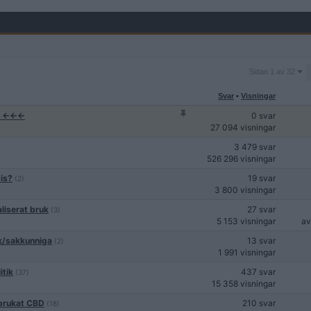
Sidan
Sidan 1 av 32
1
av
Svar
•
Visningar
32
k! ←←←
0 svar
27 094 visningar
3 479 svar
526 296 visningar
bis?
19 svar
(2)
3 800 visningar
aliserat bruk
27 svar
(3)
5 153 visningar
a
tik/sakkunniga
13 svar
(2)
1 991 visningar
itik
437 svar
(37)
15 358 visningar
a brukat CBD
210 svar
(18)