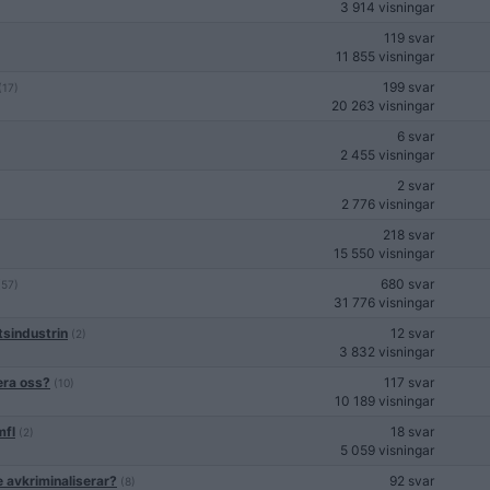
3 914 visningar
119 svar
11 855 visningar
199 svar
(17)
20 263 visningar
6 svar
2 455 visningar
2 svar
2 776 visningar
218 svar
15 550 visningar
680 svar
(57)
31 776 visningar
tsindustrin
12 svar
(2)
3 832 visningar
sera oss?
117 svar
(10)
10 189 visningar
mfl
18 svar
(2)
5 059 visningar
e avkriminaliserar?
92 svar
(8)