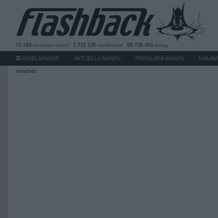
70 190
1 711 128
88 736 491
besökare
online
medlemmar
inlägg
AVDELNINGAR
AKTUELLA ÄMNEN
POPULÄRA ÄMNEN
NYA Ä