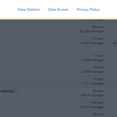
agligt!
39 svar
(4)
6 964 visningar
Data Deletion
Data Access
Privacy Policy
260 svar
27 093 visningar
109 svar
28 284 visningar
117 svar
8 107 visningar
a
7 svar
2 388 visningar
13 svar
2 916 visningar
17 svar
3 171 visningar
än whiskey"
81 svar
(7)
9 904 visningar
107 svar
15 237 visningar
20 svar