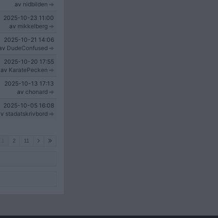
av
nidbilden
2025-10-23
11:00
av
mikkelberg
2025-10-21
14:06
av
DudeConfused
2025-10-20
17:55
av
KaratePecken
2025-10-13
17:13
av
chonard
2025-10-05
16:08
av
stadatskrivbord
1
2
11