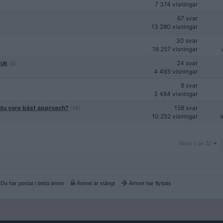
7 374 visningar
67 svar
13 280 visningar
30 svar
16 257 visningar
ruk
24 svar
(3)
4 493 visningar
8 svar
3 484 visningar
 du vore bäst approach?
158 svar
(14)
10 252 visningar
Sidan
Sidan 1 av 32
1
av
32
Du har postat i detta ämne
Ämnet är stängt
Ämnet har flyttats