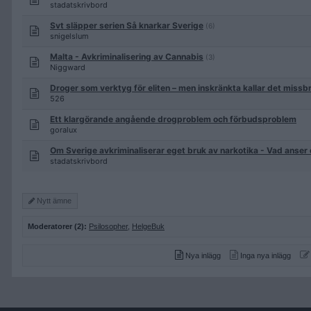
stadatskrivbord
Svt släpper serien Så knarkar Sverige
(6)
snigelslum
Malta - Avkriminalisering av Cannabis
(3)
Niggward
Droger som verktyg för eliten – men inskränkta kallar det missb
526
Ett klargörande angående drogproblem och förbudsproblem
goralux
Om Sverige avkriminaliserar eget bruk av narkotika - Vad anser
stadatskrivbord
Nytt ämne
Moderatorer (2):
Psilosopher
,
HelgeBuk
Nya inlägg
Inga nya inlägg