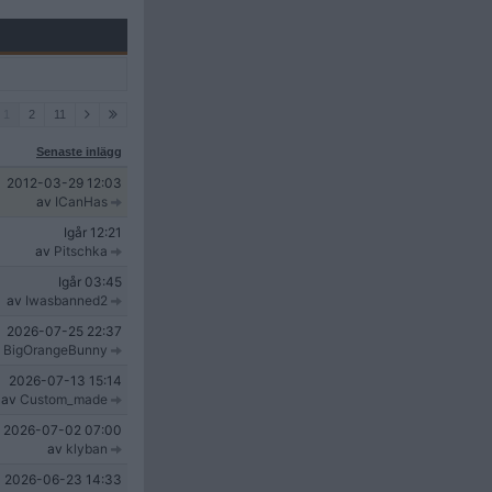
1
2
11
Senaste inlägg
2012-03-29
12:03
av
ICanHas
Igår
12:21
av
Pitschka
Igår
03:45
av
Iwasbanned2
2026-07-25
22:37
v
BigOrangeBunny
2026-07-13
15:14
av
Custom_made
2026-07-02
07:00
av
klyban
2026-06-23
14:33