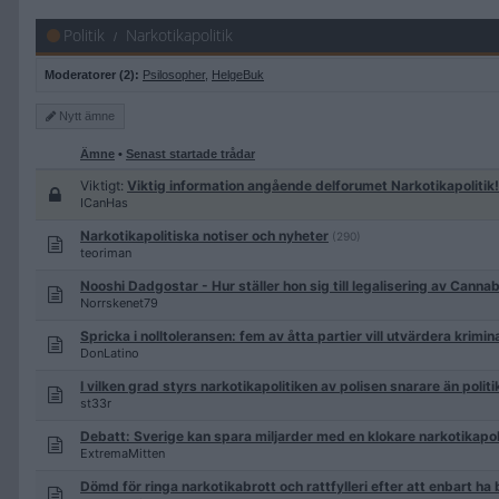
Politik
Narkotikapolitik
Moderatorer (2):
Psilosopher
,
HelgeBuk
Nytt
ämne
Ämne
•
Senast startade trådar
Viktigt:
Viktig information angående delforumet Narkotikapoliti
ICanHas
Narkotikapolitiska notiser och nyheter
(290)
teoriman
Nooshi Dadgostar - Hur ställer hon sig till legalisering av Canna
Norrskenet79
Spricka i nolltoleransen: fem av åtta partier vill utvärdera krimin
DonLatino
I vilken grad styrs narkotikapolitiken av polisen snarare än poli
st33r
Debatt: Sverige kan spara miljarder med en klokare narkotikapol
ExtremaMitten
Dömd för ringa narkotikabrott och rattfylleri efter att enbart h