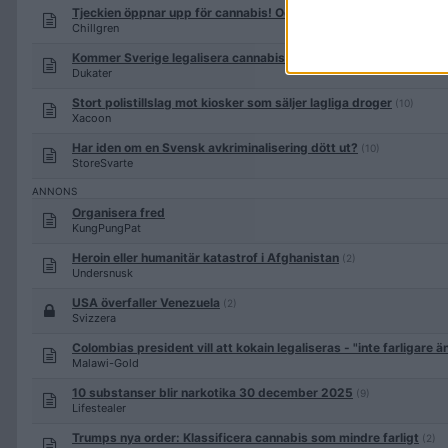
Tjeckien öppnar upp för cannabis! Odling, innehav och bruk blir l
Chillgren
Kommer Sverige legalisera cannabis snart?
(22)
Dukater
Stort polistillslag mot kiosker som säljer lagliga droger
(10)
Xacoon
Har iden om en Svensk avkriminalisering dött ut?
(10)
StoreSvarte
Organisera fred
KungPungPat
Heroin eller humanitär katastrof i Afghanistan
(2)
Undersnusk
USA överfaller Venezuela
(2)
Svizzera
Colombias president vill att kokain legaliseras - "inte farligare 
Malawi-Gold
10 substanser blir narkotika 30 december 2025
(9)
Lifestealer
Trumps nya order: Klassificera cannabis som mindre farligt
(2)