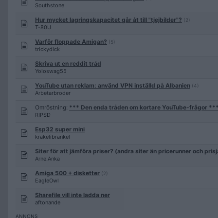
Southstone
Hur mycket lagringskapacitet går åt till "tjejbilder"?
(2)
T-80U
Varför floppade Amigan?
(5)
trickydick
Skriva ut en reddit tråd
Yoloswag55
YouTube utan reklam: använd VPN inställd på Albanien
(4)
Arbetarbroder
Omröstning:
*** Den enda tråden om kortare YouTube-frågor **
RIPSD
Esp32 super mini
krakelibrankel
Siter för att jämföra priser? (andra siter än pricerunner och prisj
Arne.Anka
Amiga 500 + disketter
(2)
EagleOwl
Sharefile vill inte ladda ner
aftonande