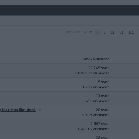
Sidan
Sidan 1 av 1022
1
2
11
51
101
1
av
1022
Svar
•
Visningar
11 245 svar
2 105 387 visningar
5 svar
1 296 visningar
13 svar
1 411 visningar
fast man löst den?
28 svar
(3)
5 338 visningar
2 567 svar
384 313 visningar
25 svar