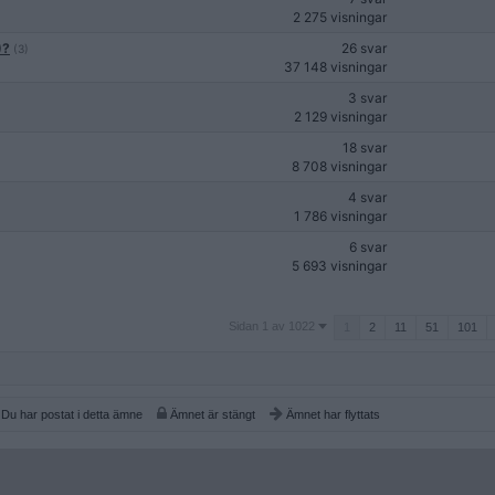
2 275 visningar
)?
26 svar
(3)
37 148 visningar
3 svar
2 129 visningar
18 svar
8 708 visningar
4 svar
1 786 visningar
6 svar
5 693 visningar
Sidan
Sidan 1 av 1022
1
2
11
51
101
1
av
1022
Du har postat i detta ämne
Ämnet är stängt
Ämnet har flyttats