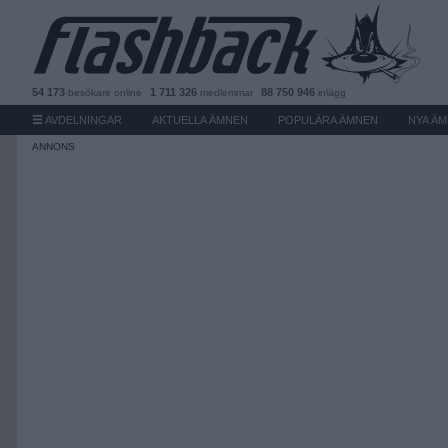
54 173
1 711 326
88 750 946
besökare
online
medlemmar
inlägg
AVDELNINGAR
AKTUELLA ÄMNEN
POPULÄRA ÄMNEN
NYA Ä