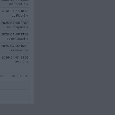
av
Populus
2026-04-10
16:50
av
Flyer6
2026-04-09
22:59
av
Enterprise
2026-04-06
13:52
av
torkskap1
2026-04-02
15:53
av
Honzik
2026-04-01
22:55
av
J.R.
501
1001