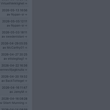
v
VirtuellVerklighet
2026-05-13
16:56
av
Nypan-sr
2026-05-05
12:11
av
Nypan-sr
2026-05-03
18:11
av
swedenistani
2026-04-29
05:35
av
McCarthy01
2026-04-27
20:25
av
ettstegitag1
2026-04-22
16:36
hennevilljagknulla
2026-04-20
19:32
av
BackToHegel
2026-04-16
11:47
av
JemyM
2026-04-16
08:28
av
Stiert-Munning
2026-04-14
08:59