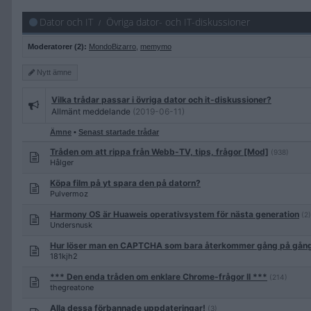
Dator och IT
Övriga dator- och IT-diskussioner
Moderatorer (2):
MondoBizarro
,
memymo
Nytt
ämne
Vilka trådar passar i övriga dator och it-diskussioner?
Allmänt meddelande
(2019-06-11)
Ämne
•
Senast startade trådar
Tråden om att rippa från Webb-TV, tips, frågor [Mod]
(938)
Hålger
Köpa film på yt spara den på datorn?
Pulvermoz
Harmony OS är Huaweis operativsystem för nästa generation
(2)
Undersnusk
Hur löser man en CAPTCHA som bara återkommer gång på gång 
181kjh2
*** Den enda tråden om enklare Chrome-frågor II ***
(214)
thegreatone
Alla dessa förbannade uppdateringar!
(3)