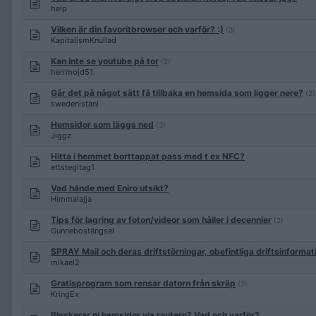
help
Vilken är din favoritbrowser och varför? :)
(3)
KapitalismKnullad
Kan inte se youtube på tor
(2)
herrmojd51
Går det på något sätt få tillbaka en hemsida som ligger nere?
(2)
swedenistani
Hemsidor som läggs ned
(3)
Jiggz
Hitta i hemmet borttappat pass med t ex NFC?
ettstegitag1
Vad hände med Eniro utsikt?
Himmalajja
Tips för lagring av foton/videor som håller i decennier
(2)
Gunnebostängsel
SPRAY Mail och deras driftstörningar, obefintliga driftsinformat
mikael2
Gratisprogram som rensar datorn från skräp
(2)
KringEx
Blockerar ni hemsidor via routern? Vad och varför?