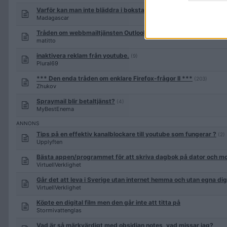
Varför kan man inte bläddra i bokstavsordning i Wikipedia?
Madagascar
Tråden om webbmailtjänsten Outlook.com - före detta Hotmail
(
matitto
inaktivera reklam från youtube.
(9)
Plural69
*** Den enda tråden om enklare Firefox-frågor II ***
(203)
Zhukov
Spraymail blir betaltjänst?
(4)
MyBestEnema
Tips på en effektiv kanalblockare till youtube som fungerar ?
(2)
Upplyften
Bästa appen/programmet för att skriva dagbok på dator och mo
VirtuellVerklighet
Går det att leva i Sverige utan internet hemma och utan egna dig
VirtuellVerklighet
Köpte en digital film men den går inte att titta på
Stormivattenglas
Vad är så märkvärdigt med obsidian notes, vad missar jag?