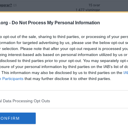
ngerar?
15 svar
(2)
1 477 visningar
71 svar
.org -
Do Not Process My Personal Information
12 810 visningar
9 svar
1 845 visningar
to opt-out of the sale, sharing to third parties, or processing of your per
formation for targeted advertising by us, please use the below opt-out s
6 svar
r selection. Please note that after your opt-out request is processed y
1 109 visningar
eing interest-based ads based on personal information utilized by us or
på min vidveo?
9 svar
disclosed to third parties prior to your opt-out. You may separately opt-
1 552 visningar
losure of your personal information by third parties on the IAB’s list of
 ut om 5år? 10år? 20år?
12 svar
(2)
. This information may also be disclosed by us to third parties on the
IA
2 244 visningar
Participants
that may further disclose it to other third parties.
ch alla hjälpsamma
114 svar
(10)
12 263 visningar
6 svar
908 visningar
l Data Processing Opt Outs
9 svar
1 447 visningar
CONFIRM
15 svar
1 521 visningar