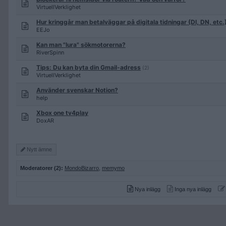
VirtuellVerklighet
Hur kringgår man betalväggar på digitala tidningar (DI, DN, etc.
EEJo
Kan man "lura" sökmotorerna?
RiverSpinn
Tips: Du kan byta din Gmail-adress
(2)
VirtuellVerklighet
Använder svenskar Notion?
help
Xbox one tv4play
DoxAR
Nytt ämne
Moderatorer (2):
MondoBizarro
,
memymo
Nya inlägg
Inga nya inlägg