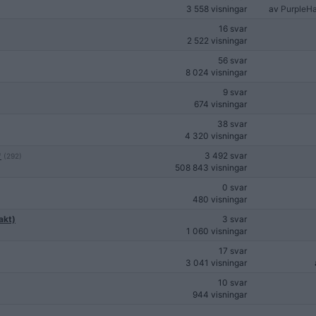
3 558 visningar
av
PurpleH
16 svar
2 522 visningar
56 svar
8 024 visningar
9 svar
674 visningar
38 svar
4 320 visningar
*
3 492 svar
(292)
508 843 visningar
0 svar
480 visningar
akt)
3 svar
1 060 visningar
17 svar
3 041 visningar
10 svar
944 visningar