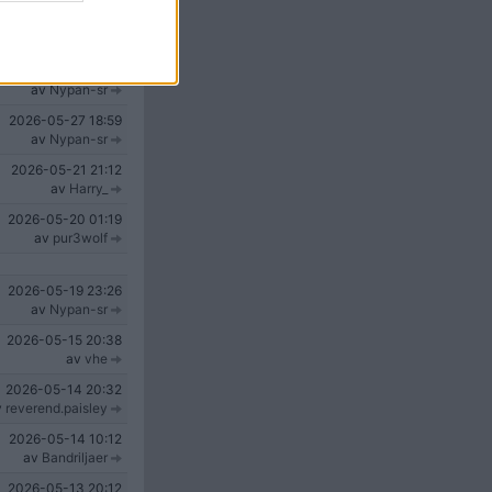
2026-05-30
19:35
av
Madagascar
2026-05-29
11:30
av
Nypan-sr
2026-05-27
18:59
av
Nypan-sr
2026-05-21
21:12
av
Harry_
2026-05-20
01:19
av
pur3wolf
2026-05-19
23:26
av
Nypan-sr
2026-05-15
20:38
av
vhe
2026-05-14
20:32
v
reverend.paisley
2026-05-14
10:12
av
Bandriljaer
2026-05-13
20:12