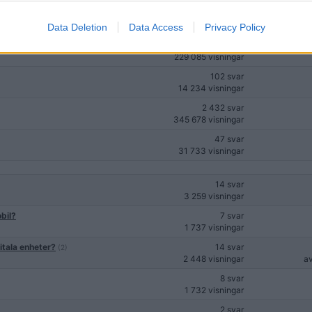
4 svar
1 297 visningar
Data Deletion
Data Access
Privacy Policy
1 140 svar
96)
229 085 visningar
102 svar
14 234 visningar
2 432 svar
345 678 visningar
47 svar
31 733 visningar
14 svar
3 259 visningar
bil?
7 svar
1 737 visningar
itala enheter?
14 svar
(2)
2 448 visningar
a
8 svar
1 732 visningar
2 svar