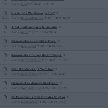
56
Svar av
jhes
2026-08-05
15:39
Hur är det i Christiania just nu?
14 865
Svar av
KriminellReporter
2026-08-05
07:04
Adhd medicinering och cannabis
17
Svar av
pexta
2026-08-04
23:04
Erfarenheter av sapphireclinics.
68
Svar av
busy-signal
2026-08-04
16:55
Kan inte äta efter jag slutat röka på.
24
Svar av
SmygerOmkring
2026-08-02
20:50
Svenska stoners på Youtube?
148
Svar av
faluroedfaerg
2026-08-02
08:41
Erfarenhet av Aureum Healthcare
273
Svar av
SvarifaxxALaUe
2026-08-01
18:24
Bruka cannabis utan att bidra till gäng
31
Svar av
Iwasbanned2
2026-08-01
02:48