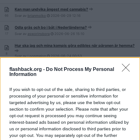
Kan man undvika ångest med cannabis?
66
Svar av
brianmolko
2026-06-29
12:16
Odla gräs och bo i båt i Nederländerna?
17
Svar av
asworinsbora
2026-06-26
15:10
Hur ska jag och mina kompis göra edibles när päronen är hemma?
8
Svar av
Loopmelon
2026-06-24
00:53
420 är Hitlers Födelsedag
flashback.org -
Do Not Process My Personal
Information
120
Svar av
sixgorillion
2026-06-22
09:32
Flummare blir inte dummare, de blir smartare enligt ny stor studie
If you wish to opt-out of the sale, sharing to third parties, or
93
processing of your personal or sensitive information for
Svar av
Custom_made
2026-06-18
14:11
targeted advertising by us, please use the below opt-out
Färger på cannabisplantan - samband med effekter?
section to confirm your selection. Please note that after your
5
Svar av
jonterl
2026-06-15
18:26
opt-out request is processed you may continue seeing
interest-based ads based on personal information utilized by
Dölja lukten från en Haschspliff.
us or personal information disclosed to third parties prior to
16
Svar av
Kdjfbfbrnb
2026-06-15
10:06
your opt-out. You may separately opt-out of the further