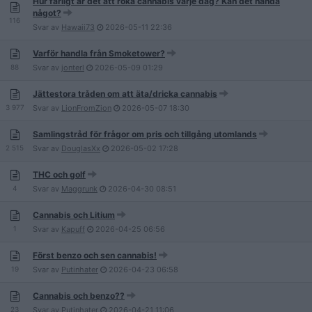
Hur farligt är det att röka cannabis varje dag? Kan det hända
något?
116
Svar av
Hawaii73
2026-05-11
22:36
Varför handla från Smoketower?
88
Svar av
jonterl
2026-05-09
01:29
Jättestora tråden om att äta/dricka cannabis
3 977
Svar av
LionFromZion
2026-05-07
18:30
Samlingstråd för frågor om pris och tillgång utomlands
2 515
Svar av
DouglasXx
2026-05-02
17:28
THC och golf
4
Svar av
Maggrunk
2026-04-30
08:51
Cannabis och Litium
1
Svar av
Kapuff
2026-04-25
06:56
Först benzo och sen cannabis!
19
Svar av
Putinhater
2026-04-23
06:58
Cannabis och benzo??
23
Svar av
Putinhater
2026-04-21
11:06