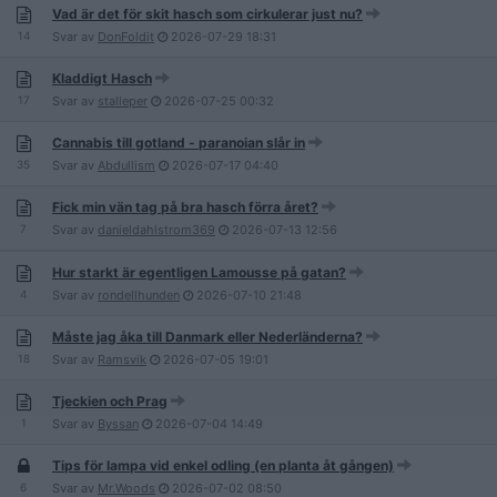
Vad är det för skit hasch som cirkulerar just nu?
14
Svar av
DonFoldit
2026-07-29
18:31
Kladdigt Hasch
17
Svar av
stalleper
2026-07-25
00:32
Cannabis till gotland - paranoian slår in
35
Svar av
Abdullism
2026-07-17
04:40
Fick min vän tag på bra hasch förra året?
7
Svar av
danieldahlstrom369
2026-07-13
12:56
Hur starkt är egentligen Lamousse på gatan?
4
Svar av
rondellhunden
2026-07-10
21:48
Måste jag åka till Danmark eller Nederländerna?
18
Svar av
Ramsvik
2026-07-05
19:01
Tjeckien och Prag
1
Svar av
Byssan
2026-07-04
14:49
Tips för lampa vid enkel odling (en planta åt gången)
6
Svar av
Mr.Woods
2026-07-02
08:50