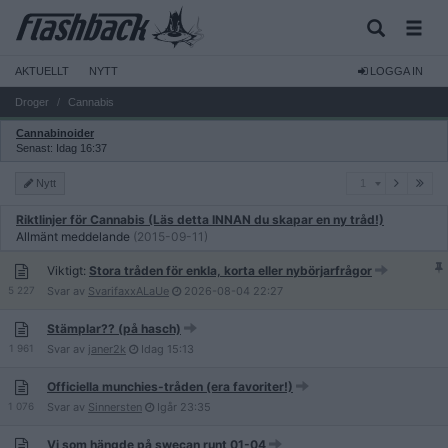
AKTUELLT
NYTT
LOGGA IN
Droger
Cannabis
Cannabinoider
Senast: Idag 16:37
1
Nytt
1
Riktlinjer för Cannabis (Läs detta INNAN du skapar en ny tråd!)
Allmänt meddelande
(2015-09-11)
Viktigt:
Stora tråden för enkla, korta eller nybörjarfrågor
5 227
Svar av
SvarifaxxALaUe
2026-08-04
22:27
Stämplar?? (på hasch)
1 961
Svar av
janer2k
Idag
15:13
Officiella munchies-tråden (era favoriter!)
1 076
Svar av
Sinnersten
Igår
23:35
Vi som hängde på swecan runt 01-04