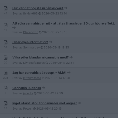
Hur var det högsta ni nånsin varit
43
Svar av
flykick666
2026-05-23
13:14
Att röka cannabis; en nit - att äta råhasch ger 20 ggr högre effekt.
11
Svar av
Placebozin
2026-05-22
18:15
Clear eyes information!
59
Svar av
Sommargay
2026-05-19
19:35
Vilka piller blandar ni cannabis med?
20
Svar av
Dividedfeatures
2026-05-17
22:51
Jag har cannabis på recept - AMA!
208
Svar av
kittenmittens
2026-05-14
17:58
Cannabis i Gdansk
9
Svar av
janer2k
2026-05-12
22:59
Inget starkt stöd för cannabis mot ångest
24
Svar av
Powell
2026-05-12
20:19