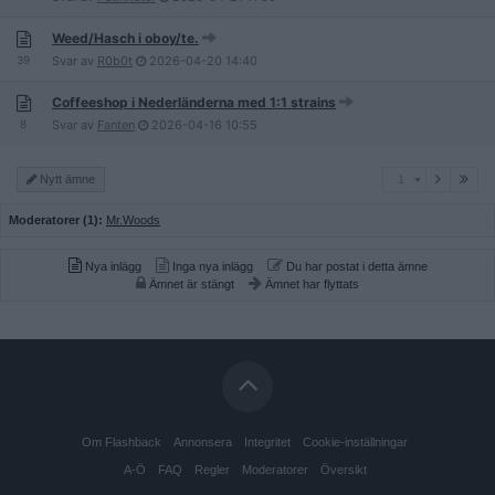
Weed/Hasch i oboy/te.
39
Svar av
R0b0t
2026-04-20
14:40
Coffeeshop i Nederländerna med 1:1 strains
8
Svar av
Fanten
2026-04-16
10:55
1
Nytt ämne
1
Moderatorer (1):
Mr.Woods
Nya inlägg
Inga nya inlägg
Du har postat i detta ämne
Ämnet är stängt
Ämnet har flyttats
Om Flashback
Annonsera
Integritet
Cookie-inställningar
A-Ö
FAQ
Regler
Moderatorer
Översikt