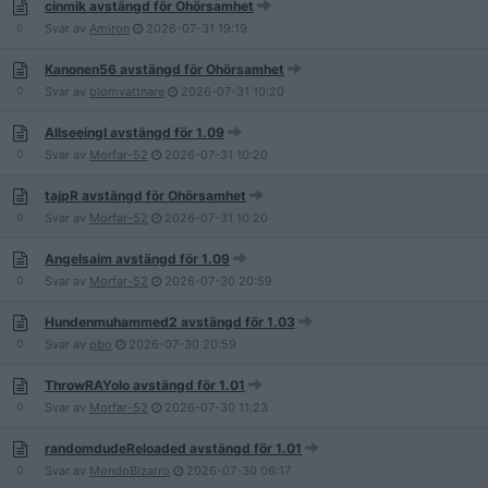
cinmik avstängd för Ohörsamhet
0
Svar av
Amiron
2026-07-31
19:19
Kanonen56 avstängd för Ohörsamhet
0
Svar av
blomvattnare
2026-07-31
10:20
AllseeingI avstängd för 1.09
0
Svar av
Morfar-52
2026-07-31
10:20
tajpR avstängd för Ohörsamhet
0
Svar av
Morfar-52
2026-07-31
10:20
Angelsaim avstängd för 1.09
0
Svar av
Morfar-52
2026-07-30
20:59
Hundenmuhammed2 avstängd för 1.03
0
Svar av
pbo
2026-07-30
20:59
ThrowRAYolo avstängd för 1.01
0
Svar av
Morfar-52
2026-07-30
11:23
randomdudeReloaded avstängd för 1.01
0
Svar av
MondoBizarro
2026-07-30
06:17