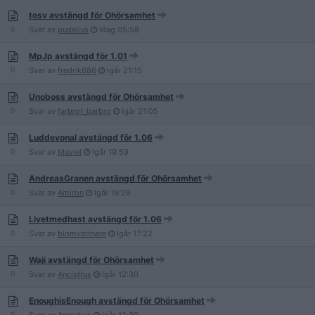
tosv avstängd för Ohörsamhet
0
Svar av
pudellus
Idag
05:58
MpJp avstängd för 1.01
0
Svar av
fredrik686
Igår
21:15
Unoboss avstängd för Ohörsamhet
0
Svar av
farbror_barbro
Igår
21:05
Luddevonal avstängd för 1.06
0
Svar av
Maviel
Igår
19:59
AndreasGranen avstängd för Ohörsamhet
0
Svar av
Amiron
Igår
19:29
Livetmedhast avstängd för 1.06
0
Svar av
blomvattnare
Igår
17:22
Waji avstängd för Ohörsamhet
0
Svar av
Ancistrus
Igår
12:30
EnoughisEnough avstängd för Ohörsamhet
0