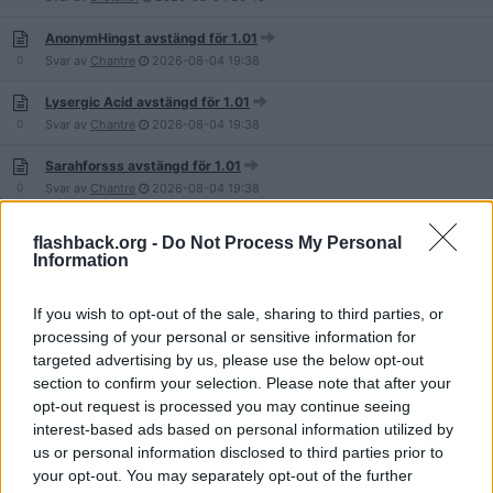
AnonymHingst avstängd för 1.01
0
Svar av
Chantre
2026-08-04
19:38
Lysergic Acid avstängd för 1.01
0
Svar av
Chantre
2026-08-04
19:38
Sarahforsss avstängd för 1.01
0
Svar av
Chantre
2026-08-04
19:38
thecatfister avstängd för 1.01
flashback.org -
Do Not Process My Personal
0
Svar av
Chantre
2026-08-04
19:38
Information
MisterClueless avstängd för 1.06
If you wish to opt-out of the sale, sharing to third parties, or
0
Svar av
blomvattnare
2026-08-04
17:14
processing of your personal or sensitive information for
borskungen avstängd för Ohörsamhet
targeted advertising by us, please use the below opt-out
0
Svar av
farbror_barbro
2026-08-04
17:14
section to confirm your selection. Please note that after your
opt-out request is processed you may continue seeing
andeta avstängd för 0.13
interest-based ads based on personal information utilized by
0
Svar av
farbror_barbro
2026-08-04
17:14
us or personal information disclosed to third parties prior to
your opt-out. You may separately opt-out of the further
Pellefant775 avstängd för Ohörsamhet