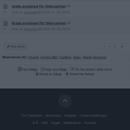
otello avstängd för Ohörsamhet
0
Svar av
Diagoras
2026-07-30
05:12
Brajia avstängd för Ohörsamhet
0
Svar av
Ancistrus
2026-07-30
05:12
1
Nytt ämne
1
Moderatorer (6):
Tinuviel
,
Gordon Blixt
,
Carlbom
,
tobes
,
Maviel
,
Ancistrus
Nya inlägg
Inga nya inlägg
Du har postat i detta ämne
Ämnet är stängt
Ämnet har flyttats
Om Flashback
Annonsera
Integritet
Cookie-inställningar
A-Ö
FAQ
Regler
Moderatorer
Översikt