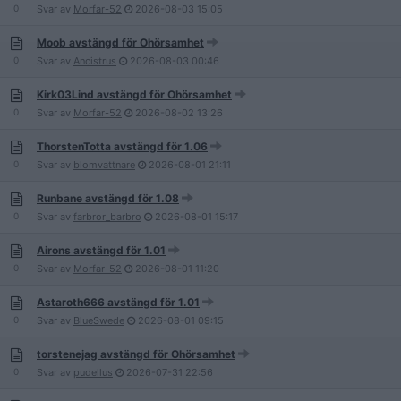
0
Svar av
Morfar-52
2026-08-03
15:05
Moob avstängd för Ohörsamhet
0
Svar av
Ancistrus
2026-08-03
00:46
Kirk03Lind avstängd för Ohörsamhet
0
Svar av
Morfar-52
2026-08-02
13:26
ThorstenTotta avstängd för 1.06
0
Svar av
blomvattnare
2026-08-01
21:11
Runbane avstängd för 1.08
0
Svar av
farbror_barbro
2026-08-01
15:17
Airons avstängd för 1.01
0
Svar av
Morfar-52
2026-08-01
11:20
Astaroth666 avstängd för 1.01
0
Svar av
BlueSwede
2026-08-01
09:15
torstenejag avstängd för Ohörsamhet
0
Svar av
pudellus
2026-07-31
22:56