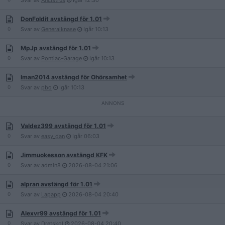
Svar av
Ancistrus
Igår
12:30
DonFoldit avstängd för 1.01
0
Svar av
Generalknase
Igår
10:13
MpJp avstängd för 1.01
0
Svar av
Pontiac-Garage
Igår
10:13
Iman2014 avstängd för Ohörsamhet
0
Svar av
pbo
Igår
10:13
Valdez399 avstängd för 1.01
0
Svar av
easy_dan
Igår
06:03
Jimmuokesson avstängd KFK
0
Svar av
admin8
2026-08-04
21:06
alpran avstängd för 1.01
0
Svar av
Lapapp
2026-08-04
20:40
Alexvr99 avstängd för 1.01
0
Svar av
Dretskol
2026-08-04
20:40