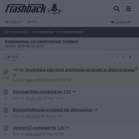
AKTUELLT
NYTT
LOGGA IN
Om Flashback
Avstängningar och bannlysningar
Avstängningar och bannlysningar: feedback
Senast: 2026-06-19 19:37
1
Nytt
1
Viktigt:
Användare som blivit avstängda på grund av åldersgränsen
4 746
Svar av
Maviel
2026-08-01
09:36
Gbgstad1904 avstängd för 1.01
0
Svar av
Morfar-52
Idag
10:32
StormuftinMagda avstängd för Ohörsamhet
0
Svar av
Ancistrus
Idag
07:49
Zimmer22 avstängd för 1.01
0
Svar av
Arne.Anka
Idag
05:58