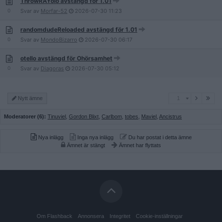
ThrowRAYolo avstängd för 1.01
0
Svar av
Morfar-52
2026-07-30
11:23
randomdudeReloaded avstängd för 1.01
0
Svar av
MondoBizarro
2026-07-30
06:17
otello avstängd för Ohörsamhet
0
Svar av
Diagoras
2026-07-30
05:12
1
Nytt ämne
1
Moderatorer (6):
Tinuviel
,
Gordon Blixt
,
Carlbom
,
tobes
,
Maviel
,
Ancistrus
Nya inlägg
Inga nya inlägg
Du har postat i detta ämne
Ämnet är stängt
Ämnet har flyttats
Om Flashback
Annonsera
Integritet
Cookie-inställningar