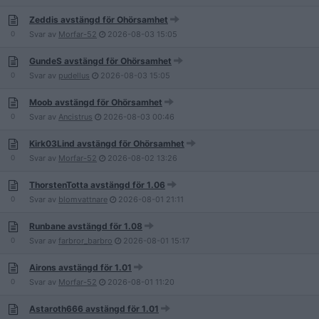
Zeddis avstängd för Ohörsamhet
0
Svar av
Morfar-52
2026-08-03
15:05
GundeS avstängd för Ohörsamhet
0
Svar av
pudellus
2026-08-03
15:05
Moob avstängd för Ohörsamhet
0
Svar av
Ancistrus
2026-08-03
00:46
Kirk03Lind avstängd för Ohörsamhet
0
Svar av
Morfar-52
2026-08-02
13:26
ThorstenTotta avstängd för 1.06
0
Svar av
blomvattnare
2026-08-01
21:11
Runbane avstängd för 1.08
0
Svar av
farbror_barbro
2026-08-01
15:17
Airons avstängd för 1.01
0
Svar av
Morfar-52
2026-08-01
11:20
Astaroth666 avstängd för 1.01