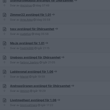
StormuftinMagda avstängd för Ohörsamhet
0
Svar av
Ancistrus
Idag
07:49
Zimmer22 avstängd för 1.01
0
Svar av
Arne.Anka
Idag
05:58
tosv avstängd för Ohörsamhet
0
Svar av
pudellus
Idag
05:58
MpJp avstängd för 1.01
0
Svar av
fredrik686
Igår
21:15
Unoboss avstängd för Ohörsamhet
0
Svar av
farbror_barbro
Igår
21:05
Luddevonal avstängd för 1.06
0
Svar av
Maviel
Igår
19:59
AndreasGranen avstängd för Ohörsamhet
0
Svar av
Amiron
Igår
19:29
Livetmedhast avstängd för 1.06
0
Svar av
blomvattnare
Igår
17:22