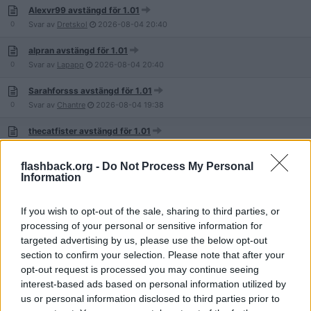
Alexvr99 avstängd för 1.01
0
Svar av
Dretskol
2026-08-04
20:40
alpran avstängd för 1.01
0
Svar av
Lapapp
2026-08-04
20:40
Sarahforsss avstängd för 1.01
0
Svar av
Chantre
2026-08-04
19:38
thecatfister avstängd för 1.01
0
Svar av
Chantre
2026-08-04
19:38
flashback.org -
Do Not Process My Personal
Lysergic Acid avstängd för 1.01
Information
0
Svar av
Chantre
2026-08-04
19:38
If you wish to opt-out of the sale, sharing to third parties, or
AnonymHingst avstängd för 1.01
processing of your personal or sensitive information for
0
Svar av
Chantre
2026-08-04
19:38
targeted advertising by us, please use the below opt-out
MisterClueless avstängd för 1.06
section to confirm your selection. Please note that after your
0
Svar av
blomvattnare
2026-08-04
17:14
opt-out request is processed you may continue seeing
interest-based ads based on personal information utilized by
borskungen avstängd för Ohörsamhet
us or personal information disclosed to third parties prior to
0
Svar av
farbror_barbro
2026-08-04
17:14