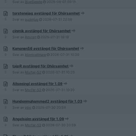
0
Svar av
BlueSwede
2026-08-01
09:15
torstenejag avstängd för Ohörsamhet
0
Svar av
pudellus
2026-07-31
22:56
cinmik avstängd för Ohörsamhet
0
Svar av
Amiron
2026-07-31
19:19
Kanonen56 avstängd för Ohörsamhet
0
Svar av
blomvattnare
2026-07-31
10:20
tajpR avstängd för Ohörsamhet
0
Svar av
Morfar-52
2026-07-31
10:20
AllseeingI avstängd för 1.09
0
Svar av
Morfar-52
2026-07-31
10:20
Hundenmuhammed2 avstängd för 1.03
0
Svar av
pbo
2026-07-30
20:59
Angelsaim avstängd för 1.09
0
Svar av
Morfar-52
2026-07-30
20:59