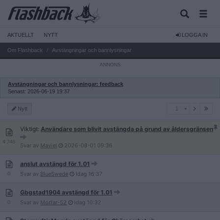
AKTUELLT
NYTT
LOGGA IN
Om Flashback
Avstängningar och bannlysningar
Avstängningar och bannlysningar: feedback
Senast: 2026-06-19 19:37
1
Nytt
1
Viktigt:
Användare som blivit avstängda på grund av åldersgränsen
4 746
Svar av
Maviel
2026-08-01
09:36
anslut avstängd för 1.01
0
Svar av
BlueSwede
Idag
16:37
Gbgstad1904 avstängd för 1.01
0
Svar av
Morfar-52
Idag
10:32