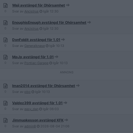
Waji avstängd för Ohörsamhet
0
Svar av
Ancistrus
Igår
12:30
EnoughisEnough avstängd för Ohörsamhet
0
Svar av
Ancistrus
Igår
12:30
DonFoldit avstängd för 1.01
0
Svar av
Generalknase
Igår
10:13
MpJp avstängd för 1.01
0
Svar av
Pontiac-Garage
Igår
10:13
Iman2014 avstängd för Ohörsamhet
0
Svar av
pbo
Igår
10:13
Valdez399 avstängd för 1.01
0
Svar av
easy_dan
Igår
06:03
Jimmuokesson avstängd KFK
0
Svar av
admin8
2026-08-04
21:06