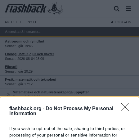
AKTUELLT
NYTT
LOGGA IN
Vetenskap & humaniora
Astronomi och rymdfart
Senast: Igår 19:46
Ekologi, natur, djur och växter
Senast: 2026-08-04 23:09
Filosofi
Senast: Igår 20:29
Fysik, matematik och teknologi
Senast: Igår 17:12
Matematiska och naturvetenskapliga uppgifter
Senast: Igår 13:38
Genetik, molekylärbiologi och evolutionsbiologi
flashback.org -
Do Not Process My Personal
Senast: Igår 18:40
Information
Historia
Senast: Igår 23:26
If you wish to opt-out of the sale, sharing to third parties, or
Kemi och pyroteknik
processing of your personal or sensitive information for
Senast: 2026-07-22 00:08