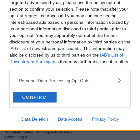
targeted advertising by us, please use the below opt-out
Klimat, miljö och geovetenskap
section to confirm your selection. Please note that after your
Senast: Igår 16:28
opt-out request is processed you may continue seeing
Medicin och hälsa
Senast: Idag 08:38
interest-based ads based on personal information utilized by
us or personal information disclosed to third parties prior to
Alternativ medicin
Senast: Igår 08:47
your opt-out. You may separately opt-out of the further
disclosure of your personal information by third parties on the
Psykiatri och psykofarmaka
Senast: Igår 21:37
IAB’s list of downstream participants. This information may
also be disclosed by us to third parties on the
IAB’s List of
Paranormala fenomen, ockultism och ufologi
Senast: Igår 23:33
Downstream Participants
that may further disclose it to other
third parties.
Ufologi
Senast: Igår 23:33
Personal Data Processing Opt Outs
Psykologi
Senast: Idag 08:36
Psykisk hälsa
CONFIRM
Senast: Idag 08:36
Sömn och drömmar
Senast: 2026-07-20 22:46
Data Deletion
Data Access
Privacy Policy
Religion
Senast: Idag 08:38
Socialantropologi, etnologi och sociologi
Senast: Idag 07:26