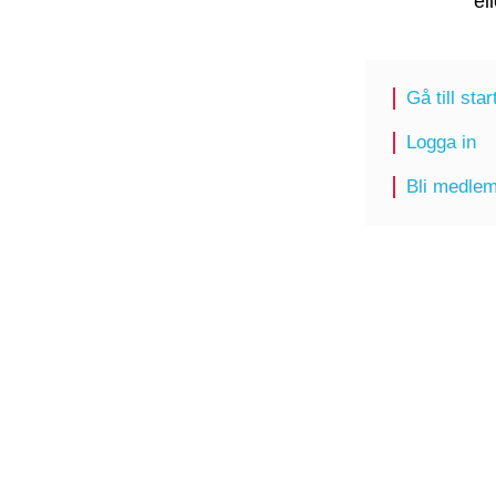
el
Gå till sta
Logga in
Bli medle