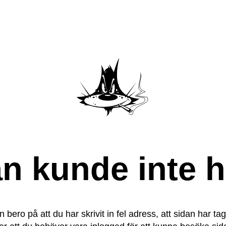
n kunde inte h
 bero på att du har skrivit in fel adress, att sidan har tag