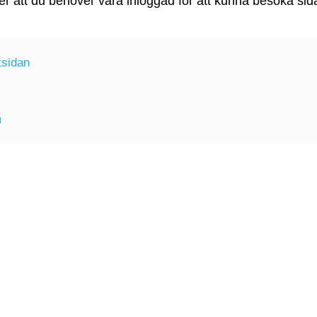
ler att du behöver vara inloggad för att kunna besöka sid
rtsidan
m