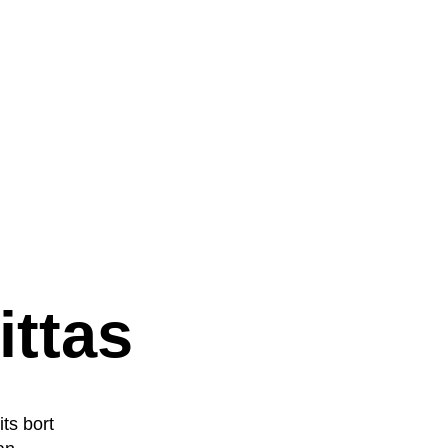
ittas
its bort